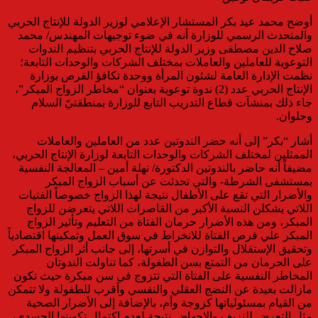
أوضح محمد عيد بكر المستشار الإعلامي لوزير الدولة للإنتاج الحربي
والمتحدث الرسمي للوزارة أنه في ضوء توجيهات المهندس/ محمد
صلاح الدين مصطفى وزير الدولة للإنتاج الحربي بتنظيم الندوات
التوعوية للعاملين والعاملات بمختلف الشركات والوحدات التابعة؛
نظمت الإدارة العامة لشئون المرأة ووحدة تكافؤ الفرص بوزارة
الإنتاج الحربي عدد (2) ندوة توعوية بعنوان “مخاطر الزواج المبكر”،
جاء ذلك بمنشآت قطاع التدريب التابع للوزارة بمنطقتيّ السلام
وحلوان.
أشار “بكر” إلى أنه حضر الندوتين عدد من العاملين والعاملات
الممثلين لمختلف الشركات والوحدات التابعة لوزارة الإنتاج الحربي،
مضيفاً أنه حاضر بالندوتين الدكتورة/ نهلة أمين – المعالجة النفسية
بمستشفى الشرطة- والتي تحدثت عن أسباب الزواج المبكر
والأضرار التي تقع على الأطفال نتيجة لهذا الزواج خصوصاً الفتيات
اللاتي يشكلن النسبة الأكبر من القاصرات اللاتي يتعرضن للزواج
المبكر، ومن هذه الأضرار حرمان الفتاة من التعليم وتأثير الزواج
المبكر علي فرص الفتاة للانخراط في سوق العمل وتمكينها اقتصادياً
وتحقيق الإستقلال والتوازن في أسرتها، إلى جانب أثر الزواج المبكر
على الحرمان من التمتع بسن الطفولة، كما تناولت الندوتان
المخاطر النفسية على الفتاة التي تتزوج في سن مبكرة حيث تكون
مازالت بعيدة عن النضج العقلي والنفسي وأقرب للطفولة ولا تتمكن
من القيام بمسئولياتها كزوجة وأم، بالإضافة إلى الأضرار الصحية
مثل التعرض للنزيف والإجهاض نتيجة لعدم اكتمال تكوينها الجسدي،