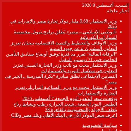
السبت, أغسطس 8 2026
أخبار عاجلة
وزير الاستثمار: 9.68 مليار دولار تجارة مصر والإمارات في
2025
«أبوظبي الإسلامي – مصر» يُطلق برامج تمويل مخصصة
للسيارات الكهربائية
وزيرا الأوقاف والتخطيط والتنمية الاقتصادية يبحثان تعزيز
التعاون المشترك لدعم جهود التنمية
“الرقابة المالية” تقرر مد فترة توفيق أوضاع صناديق التأمين
الخاصة حتى 31 ديسمبر المقبل
وزير الاستثمار يبحث مع نائب وزير التجارة الصيني تعزيز
التعاون في سلاسل التوريد والاستثمارات
التضامن الاجتماعي تطلق مبادرة “بكرة المدرسة .. الخير في
مصر”
وزير الاستثمار يبحث مع وزير الصناعية البرازيلي تعزيز
التجارة والاستثمارات
توقعات سعر الذهب اليوم الجمعة 7 أغسطس 2026
الطقس اليوم الجمعة.. شديد الحرارة رطب ونشاط رياح
يلطف الأجواء والمحسوسة بالقاهرة 38
اعرف سعر الدولار الآن في البنك الأهلي وبنك مصر وCIB
سياسة الخصوصية
اتصل بنا