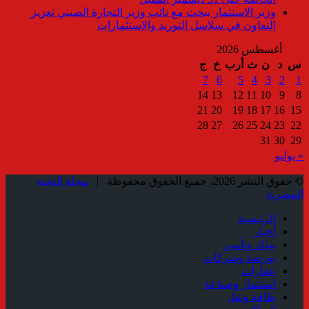
وزير الاستثمار يبحث مع نائب وزير التجارة الصيني تعزيز
التعاون في سلاسل التوريد والاستثمارات
أغسطس 2026
س
د
ن
ث
أرب
خ
ج
7
6
5
4
3
2
1
14
13
12
11
10
9
8
21
20
19
18
17
16
15
28
27
26
25
24
23
22
31
30
29
« يوليو
© حقوق النشر 2026، جميع الحقوق محفوظة |
مجلة النخبة
المصرية
الرئيسية
أخبار
بنوك وتأمين
بورصة وشركات
عقارات
استثمار وصناعة
طاقة ونقل