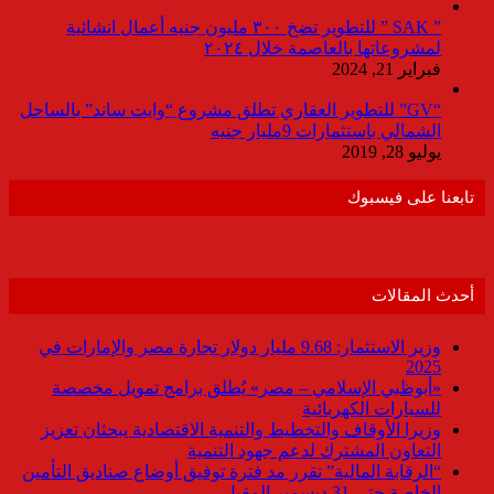
” SAK ” للتطوير تضخ ٣٠٠ مليون جنيه أعمال انشائية
لمشروعاتها بالعاصمة خلال ٢٠٢٤
فبراير 21, 2024
“GV” للتطوير العقاري تطلق مشروع “وايت ساند” بالساحل
الشمالي باستثمارات 9مليار جنيه
يوليو 28, 2019
تابعنا على فيسبوك
أحدث المقالات
وزير الاستثمار: 9.68 مليار دولار تجارة مصر والإمارات في
2025
«أبوظبي الإسلامي – مصر» يُطلق برامج تمويل مخصصة
للسيارات الكهربائية
وزيرا الأوقاف والتخطيط والتنمية الاقتصادية يبحثان تعزيز
التعاون المشترك لدعم جهود التنمية
“الرقابة المالية” تقرر مد فترة توفيق أوضاع صناديق التأمين
الخاصة حتى 31 ديسمبر المقبل