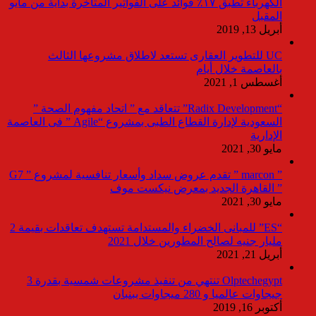
الكهرباء تطبق ١٧٪ فوائد على الفواتير المتأخرة بداية من مايو
المقبل
أبريل 13, 2019
UC للتطوير العقارى تستعد لاطلاق مشروعها الثالث
بالعاصمة خلال أيام
أغسطس 1, 2021
“Radix Development” تتعاقد مع ” اتحاد مفهوم الصحة ”
السعودية لإدارة القطاع الطبى بمشروع “Agile ” فى العاصمة
الإدارية
مايو 30, 2021
” marcon ” تقدم عروض سداد وأسعار تنافسية لمشروع ” G7
” القاهرة الجديد بمعرض نيكست موف
مايو 30, 2021
“ES” للمبانى الخضراء والمستدامة تستهدف تعاقدات بقيمة 2
مليار جنيه لصالح المطورين خلال 2021
أبريل 21, 2021
Olptechegypt تنتهي من تنفيذ مشروعات شمسية بقدرة 3
جيجاوات عالميا و 280 ميجاوات ببنبان
أكتوبر 16, 2019