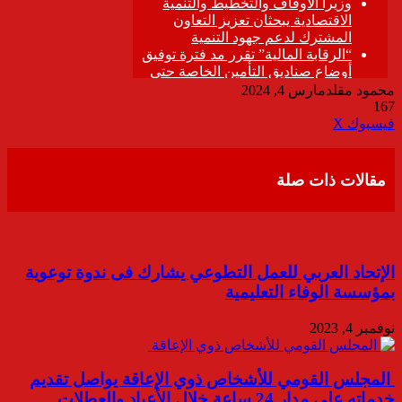
محمود مقلد
مارس 4, 2024
167
ڤايبر
طباعة
تيلقرام
واتساب
مشاركة
فيسبوك
‫X
عبر
البريد
مقالات ذات صلة
الإتحاد العربي للعمل التطوعي يشارك فى ندوة توعوية
بمؤسسة الوفاء التعليمية
نوفمبر 4, 2023
المجلس القومي للأشخاص ذوي الإعاقة يواصل تقديم
خدماته على مدار 24 ساعة خلال الأعياد والعطلات