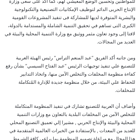
للمواطنين وتحسين الوضع المعيشي لهم، كما أكد على سعى وزارة
الإنتاج الحربى الدائم لتوظيف الإمكانيات التصنيعية والتكنولوجية
والبشرية المتوفرة لديها للمشاركة فى تنفيذ المشروعات القومية
الكبرى التى تساهم في تحقيق التنمية الشاملة والمستدامة بالدولة،
لافتا إلى وجود تعاون مثمر ووثيق مع وزارة التنمية المحلية والبيئة في
العديد من المجالات.
ومن جانبه أكد الفريق “عبد المنعم التراس” رئيس الهيئة العربية
للتصنيع علي تنفيذ توجيهات الرئيس “عبد الفتاح السيسي” بشأن رفع
كفاءة منظومة المخلفات والتخلص الآمن منها، واتخاذ التدابير
للحفاظ علي البيئة، من خلال منظومة جديدة للإدارة المُتكاملة
للمخلفات.
وأضاف أن العربية للتصنيع تشارك في تنفيذ المنظومة المتكاملة
للتخلص الآمن من المخلفات البلدية بالتعاون مع وزارات التنمية
المحلية والبيئة والإنتاج الحربي , مشيرا إلي تعميق التصنيع المحلي
للعديد من المعدات , بالإستفادة من الخبرات العالمية المتقدمة في
هذا المجال مع مراعاة تصميم المنظومة بما يراعي كافة الشروط