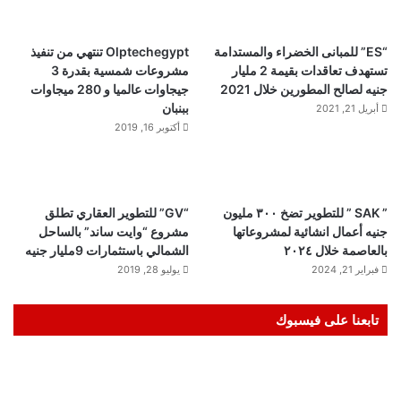
“ES” للمبانى الخضراء والمستدامة
Olptechegypt تنتهي من تنفيذ
تستهدف تعاقدات بقيمة 2 مليار
مشروعات شمسية بقدرة 3
جنيه لصالح المطورين خلال 2021
جيجاوات عالميا و 280 ميجاوات
ببنبان
أبريل 21, 2021
أكتوبر 16, 2019
” SAK ” للتطوير تضخ ٣٠٠ مليون
“GV” للتطوير العقاري تطلق
جنيه أعمال انشائية لمشروعاتها
مشروع “وايت ساند” بالساحل
بالعاصمة خلال ٢٠٢٤
الشمالي باستثمارات 9مليار جنيه
فبراير 21, 2024
يوليو 28, 2019
تابعنا على فيسبوك