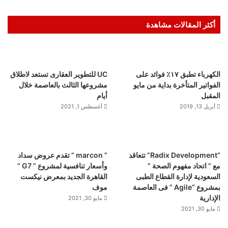
أكثر المقالات مشاهدة
الكهرباء تطبق ١٧٪ فوائد على
UC للتطوير العقارى تستعد لاطلاق
الفواتير المتأخرة بداية من مايو
مشروعها الثالث بالعاصمة خلال
المقبل
أيام
أبريل 13, 2019
أغسطس 1, 2021
“Radix Development” تتعاقد
” marcon ” تقدم عروض سداد
مع ” اتحاد مفهوم الصحة ”
وأسعار تنافسية لمشروع ” G7 ”
السعودية لإدارة القطاع الطبى
القاهرة الجديد بمعرض نيكست
بمشروع “Agile ” فى العاصمة
موف
الإدارية
مايو 30, 2021
مايو 30, 2021