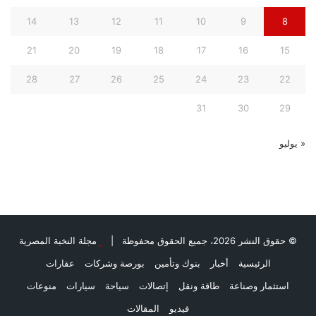
14
13
12
11
10
9
8
21
20
19
18
17
16
15
28
27
26
25
24
23
22
31
30
29
« يوليو
© حقوق النشر 2026، جميع الحقوق محفوظة |
مجلة النخبة المصرية
الرئيسية
أخبار
بنوك وتأمين
بورصة وشركات
عقارات
استثمار وصناعة
طاقة ونقل
إتصالات
سياحة
سيارات
منوعات
فيديو
المقالات