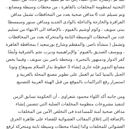
التحتية لمنظومة المخلفات بالقاهرة ، من محطات وسيطة ومصانع ،
وتم تسيلم عدد 6 مدافن صحية بعدد من المحافظات تشمل مدافن
الفرافرة والخارجة والداخلة بالوادى الجديد ومدافن سنور وسمسطا
ببنى سويف ، وكوم أوشيم بالفيوم ، بالإضافة الى الانتهاء من تسليم
عدد من المحطات الوسيطة الثابتة والمتحركة بعدد من المحافظات
وتشمل ( منشأة ناصر، والمقطم وشارع بورسعيد ) بمحافظة القاهرة
، ويوسف الصديق بالفيوم ’ والإبراهيمية وديرب نجم بالشرقية وأيضًا
كفر الدوار ودمنهور بالبحيرة ، ومحطة ناصر ببن سويف ، وفيما يخص
مصانع التدوير فإنه جارى إنشاء 3 خطوط بدار السلام بسوهاج وتونا
الجبل بالمنيا كما تم العمل على تطوير مصنع المحلة بالغربية و
استمرار رفع التراكمات بالموقع من قبل الهيئة العربية للتصنيع.
ومن جانبه أكد اللواء محمود شعراوى ، أن الحكومة تسابق الزمن
لتنفيذ مشروعات منظومة المخلفات الصلبة التي تتضمن إنشاء
مدافن صحية آمنة للمساعدة فى التخلص الآمن من المخلفات
بالإضافة إلى إغلاق المقالب العشوائية للقضاء على ظاهرة الحرق
العشوائى للمخلفات وكذا إنشاء محطات وسيطة ثابتة ومتحركة لرفع