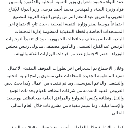
عقد اللواء محمود شعراوى وزير التنمية المحلية والدكتورة ياسمين
فؤاد وزيرة البيئة، والمهندس محمد أحمد مرسى وزير الدولة للإنتاج
الحربى و الفريق عبدالمنعم التراس رئيس الهيئة العربية للتصنيع
اجتماعاً موسعا بمقر وزارة التنمية المحلية ، حيث تابع الاجتماع آخر
المستجدات الخاصة بالخطة التنفيذية لمنظومة إدارة المخلفات
البلدية الصلبة بمختلف محافظات الجمهورية ، وذلك تنفيذاً لتوجيهات
الرئيس عبدالفتاح السيسى والدكتور مصطفى مدبولى رئيس مجلس
الوزراء ، حضر الاجتماع عدد من قيادات الوزارات الثلاثة والهيئة .
وخلال الاجتماع تم استعراض آخر تطورات الموقف التنفيذى لأعمال
تنفيذ المنظومة الجديدة للمخلفات على مستوى برامج البنية التحتية
والتشغيل والدعم المؤسسى وما تم تنفيذه من أعمال وكذا بحث بعض
العروض الفنية المقدمة من شركات النظافة للقيام بخدمات الجمع
والنقل ونظافة وكنس الشوارع والمرافق العامة بمحافظتى بورسعيد
والإسماعيلية ، وما سيتم تنفيذه من مشروعات خلال العام المالى
الحالى .
كما تم الإشارة خلال اللقاء إلي أنه تم تنفيذ حوالى 80% من البنية