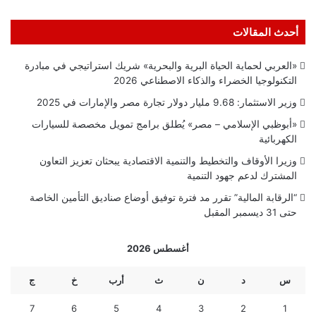
أحدث المقالات
«العربي لحماية الحياة البرية والبحرية» شريك استراتيجي في مبادرة
التكنولوجيا الخضراء والذكاء الاصطناعي 2026
وزير الاستثمار: 9.68 مليار دولار تجارة مصر والإمارات في 2025
«أبوظبي الإسلامي – مصر» يُطلق برامج تمويل مخصصة للسيارات
الكهربائية
وزيرا الأوقاف والتخطيط والتنمية الاقتصادية يبحثان تعزيز التعاون
المشترك لدعم جهود التنمية
“الرقابة المالية” تقرر مد فترة توفيق أوضاع صناديق التأمين الخاصة
حتى 31 ديسمبر المقبل
أغسطس 2026
س
د
ن
ث
أرب
خ
ج
7
6
5
4
3
2
1