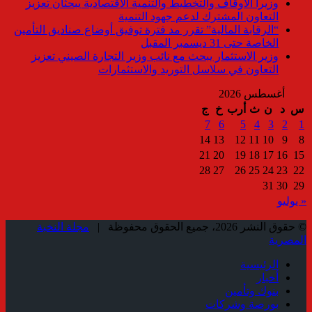
وزيرا الأوقاف والتخطيط والتنمية الاقتصادية يبحثان تعزيز
التعاون المشترك لدعم جهود التنمية
“الرقابة المالية” تقرر مد فترة توفيق أوضاع صناديق التأمين
الخاصة حتى 31 ديسمبر المقبل
وزير الاستثمار يبحث مع نائب وزير التجارة الصيني تعزيز
التعاون في سلاسل التوريد والاستثمارات
أغسطس 2026
س
د
ن
ث
أرب
خ
ج
7
6
5
4
3
2
1
14
13
12
11
10
9
8
21
20
19
18
17
16
15
28
27
26
25
24
23
22
31
30
29
« يوليو
© حقوق النشر 2026، جميع الحقوق محفوظة |
مجلة النخبة
المصرية
الرئيسية
أخبار
بنوك وتأمين
بورصة وشركات