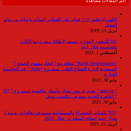
أكثر المقالات مشاهدة
الكهرباء تطبق ١٧٪ فوائد على الفواتير المتأخرة بداية من مايو
المقبل
أبريل 13, 2019
UC للتطوير العقارى تستعد لاطلاق مشروعها الثالث
بالعاصمة خلال أيام
أغسطس 1, 2021
“Radix Development” تتعاقد مع ” اتحاد مفهوم الصحة ”
السعودية لإدارة القطاع الطبى بمشروع “Agile ” فى العاصمة
الإدارية
مايو 30, 2021
” marcon ” تقدم عروض سداد وأسعار تنافسية لمشروع ” G7
” القاهرة الجديد بمعرض نيكست موف
مايو 30, 2021
“ES” للمبانى الخضراء والمستدامة تستهدف تعاقدات بقيمة 2
مليار جنيه لصالح المطورين خلال 2021
أبريل 21, 2021