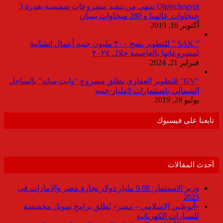
Olptechegypt تنتهي من تنفيذ مشروعات شمسية بقدرة 3
جيجاوات عالميا و 280 ميجاوات ببنبان
أكتوبر 16, 2019
” SAK ” للتطوير تضخ ٣٠٠ مليون جنيه أعمال انشائية
لمشروعاتها بالعاصمة خلال ٢٠٢٤
فبراير 21, 2024
“GV” للتطوير العقاري تطلق مشروع “وايت ساند” بالساحل
الشمالي باستثمارات 9مليار جنيه
يوليو 28, 2019
تابعنا على فيسبوك
أحدث المقالات
وزير الاستثمار: 9.68 مليار دولار تجارة مصر والإمارات في
2025
«أبوظبي الإسلامي – مصر» يُطلق برامج تمويل مخصصة
للسيارات الكهربائية