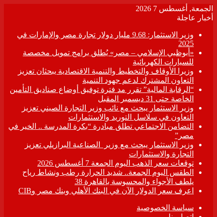
الجمعة, أغسطس 7 2026
أخبار عاجلة
وزير الاستثمار: 9.68 مليار دولار تجارة مصر والإمارات في
2025
«أبوظبي الإسلامي – مصر» يُطلق برامج تمويل مخصصة
للسيارات الكهربائية
وزيرا الأوقاف والتخطيط والتنمية الاقتصادية يبحثان تعزيز
التعاون المشترك لدعم جهود التنمية
“الرقابة المالية” تقرر مد فترة توفيق أوضاع صناديق التأمين
الخاصة حتى 31 ديسمبر المقبل
وزير الاستثمار يبحث مع نائب وزير التجارة الصيني تعزيز
التعاون في سلاسل التوريد والاستثمارات
التضامن الاجتماعي تطلق مبادرة “بكرة المدرسة .. الخير في
مصر”
وزير الاستثمار يبحث مع وزير الصناعية البرازيلي تعزيز
التجارة والاستثمارات
توقعات سعر الذهب اليوم الجمعة 7 أغسطس 2026
الطقس اليوم الجمعة.. شديد الحرارة رطب ونشاط رياح
يلطف الأجواء والمحسوسة بالقاهرة 38
اعرف سعر الدولار الآن في البنك الأهلي وبنك مصر وCIB
سياسة الخصوصية
اتصل بنا