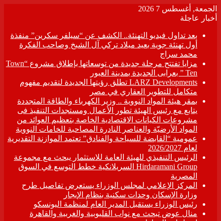
الجمعة, أغسطس 7 2026
أخبار عاجلة
بعد تداول فيديو التهنئة.. الكشف عن “سيلفر سكرين” منفذة
أول تهنئة جوية بعيد ميلاد تركي آل الشيخ وصاحب الفكرة
محمد سراج
مزايا تفتتح مرحلة جديدة من توسعاتها بإطلاق مشروع “Town
Ten ” بعرابى الجديدة بمدينة العبور
LARZ Developments تطلق رؤيتها الجديدة لتقديم مفهوم
متكامل للتطوير العقاري في مصر
بمقر هيئة المواد النووية .. وزير الكهرباء والطاقة المتجددة
يتابع مع رئيس الهيئة تطور الأعمال ومستجدات التنفيذ فى
مشروعات الكيانات الاقتصادية الخاصة بتعظيم العوائد من
المواد الأرضيّة والعناصر النادرة المصاحبة للخامات النووية
عمومية “القابضة للسياحة والفنادق” تعتمد الموازنة التقديرية
لعام 2026/2027
الرئيس التنفيذي للهيئة العامة للاستثمار يبحث مع مجموعة
Hirdaramani Group السريلانكية خطط التوسع في السوق
المصرية
المركز الإعلامي لمجلس الوزراء يستعرض تفاصيل طرح
وزارة الإسكان وحدات سكنية بنظام الإيجار
رئيس الوزراء يستقبل المدير العام لمنظمة اليونسكو
منال عوض تبحث مع نواب القليوبية والغربية والقاهرة