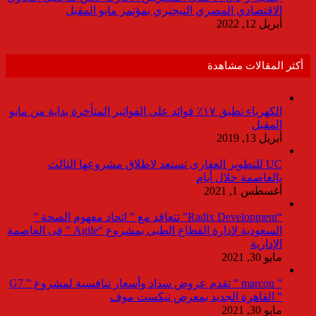
الاقتصادي المصري النيجيري بمؤتمر مايو المقبل
أبريل 12, 2022
أكثر المقالات مشاهدة
الكهرباء تطبق ١٧٪ فوائد على الفواتير المتأخرة بداية من مايو
المقبل
أبريل 13, 2019
UC للتطوير العقارى تستعد لاطلاق مشروعها الثالث
بالعاصمة خلال أيام
أغسطس 1, 2021
“Radix Development” تتعاقد مع ” اتحاد مفهوم الصحة ”
السعودية لإدارة القطاع الطبى بمشروع “Agile ” فى العاصمة
الإدارية
مايو 30, 2021
” marcon ” تقدم عروض سداد وأسعار تنافسية لمشروع ” G7
” القاهرة الجديد بمعرض نيكست موف
مايو 30, 2021