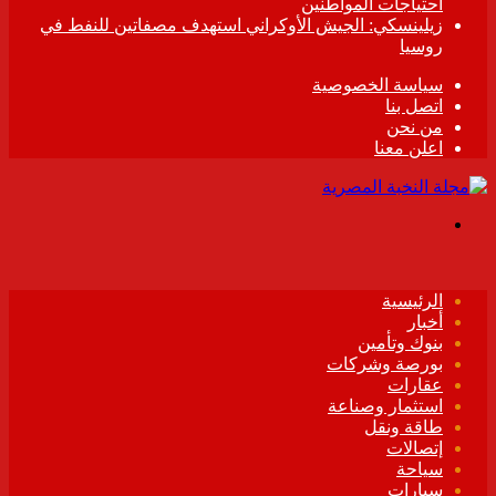
احتياجات المواطنين
زيلينسكي: الجيش الأوكراني استهدف مصفاتين للنفط في
روسيا
سياسة الخصوصية
اتصل بنا
من نحن
اعلن معنا
القائمة
الرئيسية
أخبار
بنوك وتأمين
بورصة وشركات
عقارات
استثمار وصناعة
طاقة ونقل
إتصالات
سياحة
سيارات