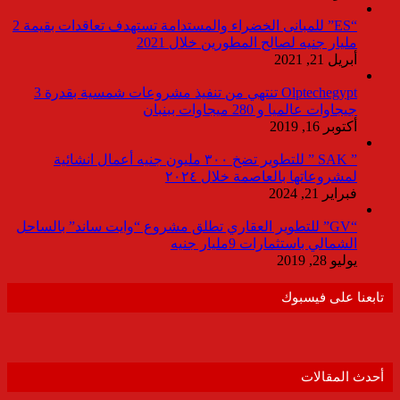
“ES” للمبانى الخضراء والمستدامة تستهدف تعاقدات بقيمة 2
مليار جنيه لصالح المطورين خلال 2021
أبريل 21, 2021
Olptechegypt تنتهي من تنفيذ مشروعات شمسية بقدرة 3
جيجاوات عالميا و 280 ميجاوات ببنبان
أكتوبر 16, 2019
” SAK ” للتطوير تضخ ٣٠٠ مليون جنيه أعمال انشائية
لمشروعاتها بالعاصمة خلال ٢٠٢٤
فبراير 21, 2024
“GV” للتطوير العقاري تطلق مشروع “وايت ساند” بالساحل
الشمالي باستثمارات 9مليار جنيه
يوليو 28, 2019
تابعنا على فيسبوك
أحدث المقالات