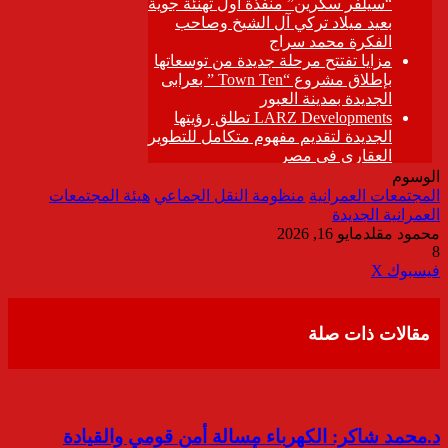
الوسوم
المجتمعات العمرانية
منظومة النقل الجماعي
هيئة المجتمعات
العمرانية الجديدة
محمود مقلد
مايو 16, 2026
8
ڤايبر
طباعة
تيلقرام
واتساب
مشاركة
فيسبوك
‫X
عبر
البريد
مقالات ذات صلة
د.محمد شاكر: الكهرباء مسالة أمن قومي والقيادة