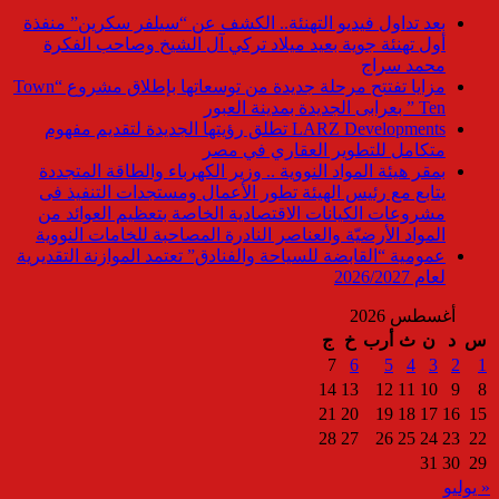
بعد تداول فيديو التهنئة.. الكشف عن “سيلفر سكرين” منفذة
أول تهنئة جوية بعيد ميلاد تركي آل الشيخ وصاحب الفكرة
محمد سراج
مزايا تفتتح مرحلة جديدة من توسعاتها بإطلاق مشروع “Town
Ten ” بعرابى الجديدة بمدينة العبور
LARZ Developments تطلق رؤيتها الجديدة لتقديم مفهوم
متكامل للتطوير العقاري في مصر
بمقر هيئة المواد النووية .. وزير الكهرباء والطاقة المتجددة
يتابع مع رئيس الهيئة تطور الأعمال ومستجدات التنفيذ فى
مشروعات الكيانات الاقتصادية الخاصة بتعظيم العوائد من
المواد الأرضيّة والعناصر النادرة المصاحبة للخامات النووية
عمومية “القابضة للسياحة والفنادق” تعتمد الموازنة التقديرية
لعام 2026/2027
أغسطس 2026
س
د
ن
ث
أرب
خ
ج
7
6
5
4
3
2
1
14
13
12
11
10
9
8
21
20
19
18
17
16
15
28
27
26
25
24
23
22
31
30
29
« يوليو