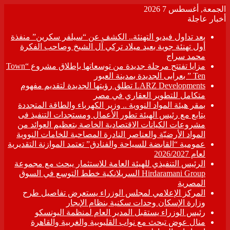
الجمعة, أغسطس 7 2026
أخبار عاجلة
بعد تداول فيديو التهنئة.. الكشف عن “سيلفر سكرين” منفذة
أول تهنئة جوية بعيد ميلاد تركي آل الشيخ وصاحب الفكرة
محمد سراج
مزايا تفتتح مرحلة جديدة من توسعاتها بإطلاق مشروع “Town
Ten ” بعرابى الجديدة بمدينة العبور
LARZ Developments تطلق رؤيتها الجديدة لتقديم مفهوم
متكامل للتطوير العقاري في مصر
بمقر هيئة المواد النووية .. وزير الكهرباء والطاقة المتجددة
يتابع مع رئيس الهيئة تطور الأعمال ومستجدات التنفيذ فى
مشروعات الكيانات الاقتصادية الخاصة بتعظيم العوائد من
المواد الأرضيّة والعناصر النادرة المصاحبة للخامات النووية
عمومية “القابضة للسياحة والفنادق” تعتمد الموازنة التقديرية
لعام 2026/2027
الرئيس التنفيذي للهيئة العامة للاستثمار يبحث مع مجموعة
Hirdaramani Group السريلانكية خطط التوسع في السوق
المصرية
المركز الإعلامي لمجلس الوزراء يستعرض تفاصيل طرح
وزارة الإسكان وحدات سكنية بنظام الإيجار
رئيس الوزراء يستقبل المدير العام لمنظمة اليونسكو
منال عوض تبحث مع نواب القليوبية والغربية والقاهرة