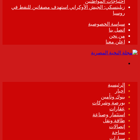
احتياجات المواطنين
زيلينسكي: الجيش الأوكراني استهدف مصفاتين للنفط في
روسيا
سياسة الخصوصية
اتصل بنا
من نحن
اعلن معنا
القائمة
الرئيسية
أخبار
بنوك وتأمين
بورصة وشركات
عقارات
استثمار وصناعة
طاقة ونقل
إتصالات
سياحة
سيارات