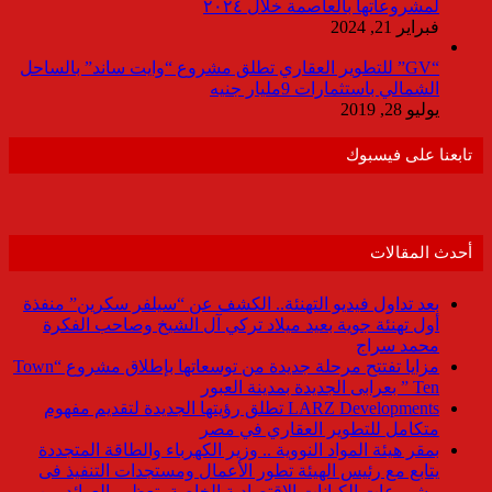
لمشروعاتها بالعاصمة خلال ٢٠٢٤
فبراير 21, 2024
“GV” للتطوير العقاري تطلق مشروع “وايت ساند” بالساحل
الشمالي باستثمارات 9مليار جنيه
يوليو 28, 2019
تابعنا على فيسبوك
أحدث المقالات
بعد تداول فيديو التهنئة.. الكشف عن “سيلفر سكرين” منفذة
أول تهنئة جوية بعيد ميلاد تركي آل الشيخ وصاحب الفكرة
محمد سراج
مزايا تفتتح مرحلة جديدة من توسعاتها بإطلاق مشروع “Town
Ten ” بعرابى الجديدة بمدينة العبور
LARZ Developments تطلق رؤيتها الجديدة لتقديم مفهوم
متكامل للتطوير العقاري في مصر
بمقر هيئة المواد النووية .. وزير الكهرباء والطاقة المتجددة
يتابع مع رئيس الهيئة تطور الأعمال ومستجدات التنفيذ فى
مشروعات الكيانات الاقتصادية الخاصة بتعظيم العوائد من