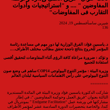
المفاوضين " .... و "استراتيجيات وأدوات
التقارب فى المفاوضات"
شيرين سامى
أغسطس 19, 2024
136
د. ياسمين فؤاد: الفرق الوزارية لها دور مهم في مساعدة رئاسة
المؤتمر للخروج بنتائج ناجحة تحقق مطالب مختلف الأطراف….
و تؤكد : ضرورة مراعاة كافة الرؤى أثناء المفاوضات لتحقيق أقصى
استفادة للجميع
وزيرة البيئة : مؤتمر التنوع البيولوجى COP14 ساهم فى وضع صون
التنوع البيولوجي على رأس الاهتمامات السياسية لبلدان العالم
========
شاركت الدكتورة ياسمين فؤاد وزيرة البيئة في المائدة المستديرة
الثالثة بعنوان “فريق العمل وحوكمة المفاوضين “، في إطار
مشاركتها في ورشة عمل “Endgame Facilitation ” بمونتريال في
كندا، والخاصة بتحضيرات الدورة السادسة عشر لمؤتمر الأطراف