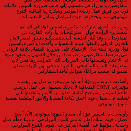
المفاوضين والوزراء في مهمتهم، إلى جانب ضرورة تأسيس علاقات
قوية بين فريق عمل رئاسة المؤتمر وسكرتارية اتفاقية التنوع
البيولوجي مما يتيح فرص جيدة للتواصل وتبادل المعلومات.
ومن ناحية أخرى شاركت الدكتورة ياسمين فؤاد فى المائدة
المستديرة الرابعة حول “استراتيجيات وأدوات التقارب فى
المفاوضات ، وقد أدار الجلسة السيد هيسيكيو بينيتيز المدير العام
للتعاون الدولي والتنفيذ بدولة المكسيك، وأكدت الدكتورة ياسمين
فؤاد وزيرة البيئة خلال الإجتماع على ضرورة الأهتمام بكافة الرؤى
التى يعرضها المفاوضون، وصياغتها من خلال الفنيون ووضعها جميعاً
فى الإعتبار وتضمينها داخل القرارات التى يتم إصدارها نظراً لان
موضوعات التنوع البيولوجى والتغير المناخى لهم تأثيرات تطال
الجميع لذا فيجب مراعاة شواغل كافة المشاركين.
وأضافت د. ياسمبن فؤاد أنه لابد من وجود تواصل بين رؤساء
مؤتمرات الCOP المتعاقبة لان ذلك سيسهل من عمل الرئيس
القادم للمؤتمر وسيتضح أمامه العديد من الأمور والقضايا التى
تساهم فى ضمان فهم أعمق لكافة القضايا والأمور المتعلقة بقضية
التنوع البيولوجى.
وأوضحت د. ياسمين فؤاد أن مسار التنوع البيولوجى الأن أصبح
أفضل ، حيث نمتلك إطار عالمى للتنوع البيولوجى ، ولدينا خطة عمل
واضحة ، مؤكدةً على أهمية التركيز على تمويل التنوع البيولوجي،
والتعاون من أجل إتاحة الفرص التمويلية للتنوع البيولوجي من