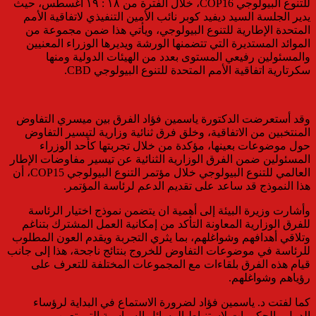
للتنوع البيولوجي COP16، خلال الفترة من ١٨ : ١٩ أغسطس، حيث
يدير الجلسة السيد ديفيد كوبر نائب الأمين التنفيذي لاتفاقية الأمم
المتحدة الإطارية للتنوع البيولوجي، ويأتي هذا ضمن مجموعة من
الموائد المستديرة التي تتضمنها الورشة ويديرها الوزراء المعنيين
والمسئولين رفيعي المستوى بعدد من الهيئات الدولية ومنها
سكرتارية اتفاقية الأمم المتحدة للتنوع البيولوجي CBD.
وقد أستعرضت الدكتورة ياسمين فؤاد الفرق بين ميسري التفاوض
المنتخبين من الاتفاقية، وخلق فرق ثنائية وزارية لتيسير التفاوض
حول موضوعات بعينها، مؤكدة من خلال تجربتها كأحد الوزراء
المسئولين ضمن الفرق الوزارية الثنائية عن تيسير مفاوضات الإطار
العالمي للتنوع البيولوجي خلال مؤتمر التنوع البيولوجي COP15، أن
هذا النموذج قد ساعد على تقديم الدعم لرئاسة المؤتمر.
وأشارت وزيرة البيئة إلى أهمية ان يتضمن نموذج اختيار الرئاسة
للفرق الوزارية المعاونة التأكد من إمكانية العمل المشترك بتناغم
وتلاقي أهدافهم وشواغلهم، بما يثري التجربة ويقدم العون المطلوب
للرئاسة في موضوعات التفاوض للخروج بنتائج ناجحة، هذا إلى جانب
قيام هذه الفرق بلقاءات مع المجموعات المختلفة للتعرف على
رؤياهم وشواغلهم.
كما لفتت د. ياسمين فؤاد لضرورة الاستماع في البداية لرؤساء
الدول والحكومات لاستنباط الرسائل السياسية التي تعين