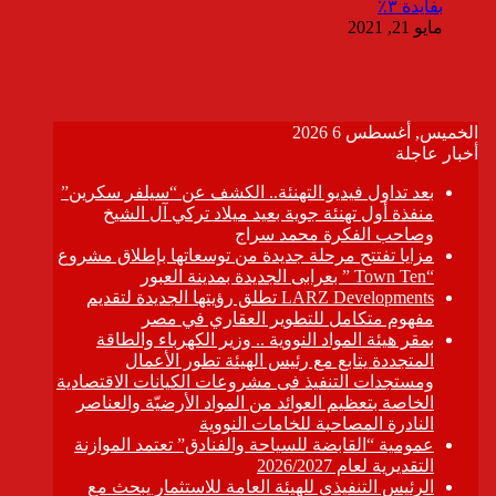
بفايدة ٣٪
مايو 21, 2021