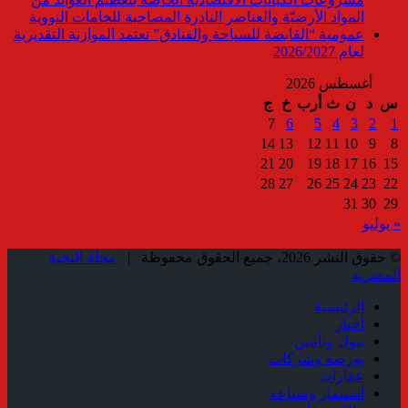
المواد الأرضيّة والعناصر النادرة المصاحبة للخامات النووية
عمومية “القابضة للسياحة والفنادق” تعتمد الموازنة التقديرية
لعام 2026/2027
أغسطس 2026
س
د
ن
ث
أرب
خ
ج
7
6
5
4
3
2
1
14
13
12
11
10
9
8
21
20
19
18
17
16
15
28
27
26
25
24
23
22
31
30
29
« يوليو
© حقوق النشر 2026، جميع الحقوق محفوظة |
مجلة النخبة
المصرية
الرئيسية
أخبار
بنوك وتأمين
بورصة وشركات
عقارات
استثمار وصناعة