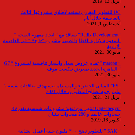
أبريل 13, 2019
UC للتطوير العقارى تستعد لاطلاق مشروعها الثالث
بالعاصمة خلال أيام
أغسطس 1, 2021
“Radix Development” تتعاقد مع ” اتحاد مفهوم الصحة ”
السعودية لإدارة القطاع الطبى بمشروع “Agile ” فى العاصمة
الإدارية
مايو 30, 2021
” marcon ” تقدم عروض سداد وأسعار تنافسية لمشروع ” G7
” القاهرة الجديد بمعرض نيكست موف
مايو 30, 2021
“ES” للمبانى الخضراء والمستدامة تستهدف تعاقدات بقيمة 2
مليار جنيه لصالح المطورين خلال 2021
أبريل 21, 2021
Olptechegypt تنتهي من تنفيذ مشروعات شمسية بقدرة 3
جيجاوات عالميا و 280 ميجاوات ببنبان
أكتوبر 16, 2019
” SAK ” للتطوير تضخ ٣٠٠ مليون جنيه أعمال انشائية