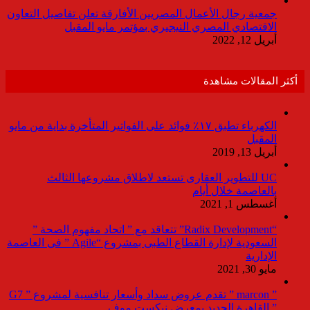
جمعية رجال الأعمال المصريين الأفارقة تعلن تفاصيل التعاون
الاقتصادي المصري النيجيري بمؤتمر مايو المقبل
أبريل 12, 2022
أكثر المقالات مشاهدة
الكهرباء تطبق ١٧٪ فوائد على الفواتير المتأخرة بداية من مايو
المقبل
أبريل 13, 2019
UC للتطوير العقارى تستعد لاطلاق مشروعها الثالث
بالعاصمة خلال أيام
أغسطس 1, 2021
“Radix Development” تتعاقد مع ” اتحاد مفهوم الصحة ”
السعودية لإدارة القطاع الطبى بمشروع “Agile ” فى العاصمة
الإدارية
مايو 30, 2021
” marcon ” تقدم عروض سداد وأسعار تنافسية لمشروع ” G7
” القاهرة الجديد بمعرض نيكست موف