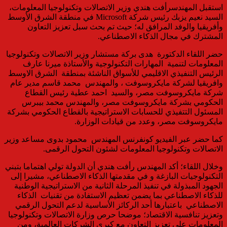
استقبل المهندسرأفت هندي وزير الاتصالات وتكنولوجيا المعلومات،
السيد نعيم يزبك رئيس شركة Microsoft في منطقة الشرق الأوسط
وأفريقيا والوفد المرافق له؛ حيث تم بحث سبل تعزيز التعاون
المشترك في مجال الذكاء الاصطناعي.
حضر اللقاء الدكتورة هدى بركة مستشار وزير الاتصالات وتكنولوجيا
المعلومات لتنمية المهارات التكنولوجية والأستاذة ميرنا عارف
الرئيس التنفيذي الاقليمي للأسواق الناشئة بمنطقة الشرق الاوسط
وافريقيا لشركة مايكروسوفت ، والمهندس محمد قاسم مدير عام
شركة مايكروسوفت مصر، والسيد احمد عطية رئيس القطاع
الحكومي بشركة مايكروسوفت مصر، والمهندس محمد بيبرس
المسئول التتفيذي للحسابات الاستراتيجية بالقطاع الحكومي بشركة
مايكروسوفت مصر، وعدد من قيادات الوزارة.
كما حضر عبر الفيديو كونفرنس المهندس محمود بدوى مساعد وزير
الاتصالات وتكنولوجيا المعلومات لشئون التحول الرقمى.
وخلال اللقاء؛ أكد المهندس رأفت هندي أن الدولة تولي اهتماما بتبني
التكنولوجيات البازغة و في مقدمتها الذكاء الاصطناعي، مشيرا إلى
الجهود المبذولة في تنفيذ المرحلة الثانية من الاستراتيجية الوطنية
للذكاء الاصطناعي بما يضمن تعظيم الاستفادة من تقنيات الذكاء
الاصطناعي باعتبارها أحد الركائز الأساسية لدعم التحول الرقمي
وتعزيز تنافسية الاقتصاد؛ موضحا حرص وزارة الاتصالات وتكنولوجيا
المعلومات على تعزيز التعاون مع كبرى الشركات العالمية، ومن