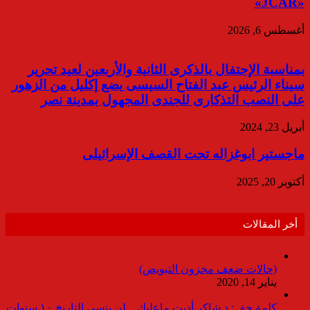
«JCAR»
أغسطس 6, 2026
بمناسبة الإحتفال بالذكرى الثانية والأربعين لعيد تحرير
سيناء الرئيس عبد الفتاح السيسى يضع إكليل من الزهور
على النصب التذكارى للجندى المجهول بمدينة نصر
أبريل 23, 2024
ماجستير ابوغزاله تحت القصف الإسرائيلى
أكتوبر 20, 2025
أخر المقالات
(حالات ضعف مخزون التبويض)
يناير 14, 2020
كلمة حق : د.شاكر أديت ماعليك .. لن ينسى التاريخ ١٠ سنوات