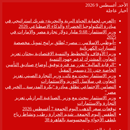
الأحد, أغسطس 9 2026
أخبار عاجلة
«العربي لحماية الحياة البرية والبحرية» شريك استراتيجي في
مبادرة التكنولوجيا الخضراء والذكاء الاصطناعي 2026
وزير الاستثمار: 9.68 مليار دولار تجارة مصر والإمارات في
2025
«أبوظبي الإسلامي – مصر» يُطلق برامج تمويل مخصصة
للسيارات الكهربائية
وزيرا الأوقاف والتخطيط والتنمية الاقتصادية يبحثان تعزيز
التعاون المشترك لدعم جهود التنمية
“الرقابة المالية” تقرر مد فترة توفيق أوضاع صناديق التأمين
الخاصة حتى 31 ديسمبر المقبل
وزير الاستثمار يبحث مع نائب وزير التجارة الصيني تعزيز
التعاون في سلاسل التوريد والاستثمارات
التضامن الاجتماعي تطلق مبادرة “بكرة المدرسة .. الخير في
مصر”
وزير الاستثمار يبحث مع وزير الصناعية البرازيلي تعزيز
التجارة والاستثمارات
توقعات سعر الذهب اليوم الجمعة 7 أغسطس 2026
الطقس اليوم الجمعة.. شديد الحرارة رطب ونشاط رياح
يلطف الأجواء والمحسوسة بالقاهرة 38
سياسة الخصوصية