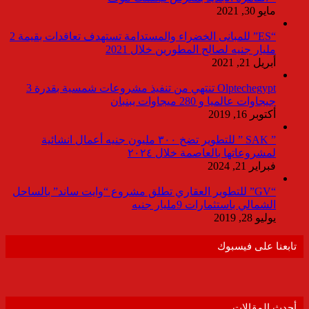
مايو 30, 2021
“ES” للمبانى الخضراء والمستدامة تستهدف تعاقدات بقيمة 2
مليار جنيه لصالح المطورين خلال 2021
أبريل 21, 2021
Olptechegypt تنتهي من تنفيذ مشروعات شمسية بقدرة 3
جيجاوات عالميا و 280 ميجاوات ببنبان
أكتوبر 16, 2019
” SAK ” للتطوير تضخ ٣٠٠ مليون جنيه أعمال انشائية
لمشروعاتها بالعاصمة خلال ٢٠٢٤
فبراير 21, 2024
“GV” للتطوير العقاري تطلق مشروع “وايت ساند” بالساحل
الشمالي باستثمارات 9مليار جنيه
يوليو 28, 2019
تابعنا على فيسبوك
أحدث المقالات