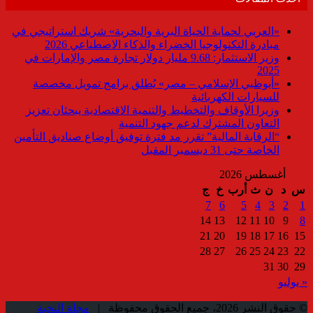
«العربي لحماية الحياة البرية والبحرية» شريك استراتيجي في
مبادرة التكنولوجيا الخضراء والذكاء الاصطناعي 2026
وزير الاستثمار: 9.68 مليار دولار تجارة مصر والإمارات في
2025
«أبوظبي الإسلامي – مصر» يُطلق برامج تمويل مخصصة
للسيارات الكهربائية
وزيرا الأوقاف والتخطيط والتنمية الاقتصادية يبحثان تعزيز
التعاون المشترك لدعم جهود التنمية
“الرقابة المالية” تقرر مد فترة توفيق أوضاع صناديق التأمين
الخاصة حتى 31 ديسمبر المقبل
أغسطس 2026
س
د
ن
ث
أرب
خ
ج
7
6
5
4
3
2
1
14
13
12
11
10
9
8
21
20
19
18
17
16
15
28
27
26
25
24
23
22
31
30
29
« يوليو
© حقوق النشر 2026، جميع الحقوق محفوظة |
مجلة النخبة