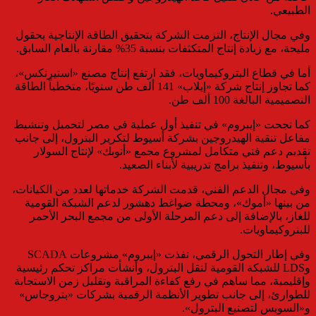
الطبيعي.
وفي مجال الإنتاج، التزمت الشركة بتحقيق الطاقة الإنتاجية بحقول
مليحة، مع زيادة إنتاج المتكثفات بنسبة 35% مقارنة بالعام السابق.
أما في قطاع البتروكيماويات، فقد ارتفع إنتاج مصنع «استيرنكس»،
كما تجاوز إنتاج شركة «إيلاب» 141 ألف طن سنويًا، متخطياً الطاقة
التصميمية البالغة 100 ألف طن.
كما نجحت «إيبروم» في تنفيذ أول عملية في مصر لتحميل وتنشيط
مفاعل تنقية الهيدروجين بشركة أسيوط لتكرير البترول، إلى جانب
تقديم دعم فني متكامل لمشروع مجمع «أنوبك» لإنتاج السولار
بأسيوط، وتنفيذ برامج تدريبية لأبناء الصعيد.
وفي مجال الدعم الفني، قدمت الشركة خدماتها لعدد من الكيانات،
من بينها «أموك»، ومحطة ضواغط دهشور لدعم الشبكة القومية
للغاز، بالإضافة إلى دعم المرحلة الأولى من مجمع البحر الأحمر
للبتروكيماويات.
وفي إطار التحول الرقمي، نفذت «إيبروم» مشروعات SCADA
وLDS للشبكة القومية لنقل البترول، وأنشأت مراكز تحكم رئيسية
وإقليمية، مما ساهم في رفع كفاءة المراقبة وتقليل زمن الاستجابة
للطوارئ، إلى جانب تطوير الأنظمة الرقمية بشركات «بتروجاس»
و«السويس لتصنيع البترول».