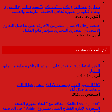
د.طارق عبد العزيز يكتب : “نتفليكس” تسىء للتاريخ المصرى
وتقدم كيلوباترا بصورة تُجافي الحقيقة التاريخية والعلمية
أكتوبر 20, 2025
جمعية رجال الأعمال المصريين الأفارقة تعلن تفاصيل التعاون
الاقتصادي المصري النيجيري بمؤتمر مايو المقبل
أبريل 12, 2022
أكثر المقالات مشاهدة
الكهرباء تطبق ١٧٪ فوائد على الفواتير المتأخرة بداية من مايو
المقبل
أبريل 13, 2019
UC للتطوير العقارى تستعد لاطلاق مشروعها الثالث
بالعاصمة خلال أيام
أغسطس 1, 2021
“Radix Development” تتعاقد مع ” اتحاد مفهوم الصحة ”
السعودية لإدارة القطاع الطبى بمشروع “Agile ” فى العاصمة