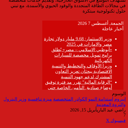
تستهدف التوسع في الأسواق الخارجية، وتقديم خدمات متخصصة
في مجالات الطاقة المتجددة والوقود الحيوي والأسمدة، مع تبني
حلول تكنولوجية مبتكرة
الوسوم
إيبروم
استدامة النمو
الكوادر المتخصصة
ميزة تنافسية
وزير البترول
والثروة المعدنية
راضي عبد الباري
أبريل 15, 2026
7
ڤايبر
طباعة
تيلقرام
واتساب
مشاركة
فيسبوك
‫X
عبر