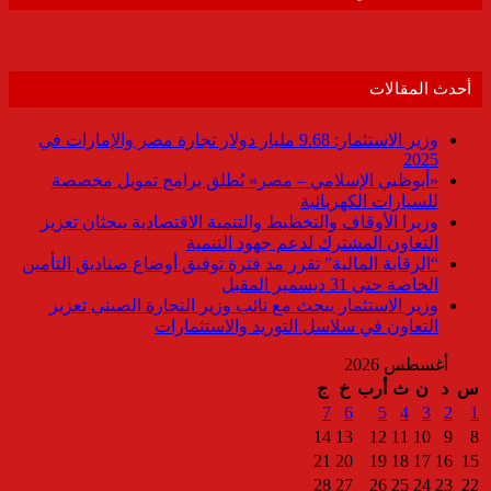
أحدث المقالات
وزير الاستثمار: 9.68 مليار دولار تجارة مصر والإمارات في
2025
«أبوظبي الإسلامي – مصر» يُطلق برامج تمويل مخصصة
للسيارات الكهربائية
وزيرا الأوقاف والتخطيط والتنمية الاقتصادية يبحثان تعزيز
التعاون المشترك لدعم جهود التنمية
“الرقابة المالية” تقرر مد فترة توفيق أوضاع صناديق التأمين
الخاصة حتى 31 ديسمبر المقبل
وزير الاستثمار يبحث مع نائب وزير التجارة الصيني تعزيز
التعاون في سلاسل التوريد والاستثمارات
أغسطس 2026
س
د
ن
ث
أرب
خ
ج
7
6
5
4
3
2
1
14
13
12
11
10
9
8
21
20
19
18
17
16
15
28
27
26
25
24
23
22