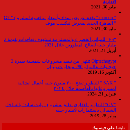
الإدارية
مايو 30, 2021
” marcon ” تقدم عروض سداد وأسعار تنافسية لمشروع ” G7
” القاهرة الجديد بمعرض نيكست موف
مايو 30, 2021
“ES” للمبانى الخضراء والمستدامة تستهدف تعاقدات بقيمة 2
مليار جنيه لصالح المطورين خلال 2021
أبريل 21, 2021
Olptechegypt تنتهي من تنفيذ مشروعات شمسية بقدرة 3
جيجاوات عالميا و 280 ميجاوات ببنبان
أكتوبر 16, 2019
” SAK ” للتطوير تضخ ٣٠٠ مليون جنيه أعمال انشائية
لمشروعاتها بالعاصمة خلال ٢٠٢٤
فبراير 21, 2024
“GV” للتطوير العقاري تطلق مشروع “وايت ساند” بالساحل
الشمالي باستثمارات 9مليار جنيه
يوليو 28, 2019
تابعنا على فيسبوك