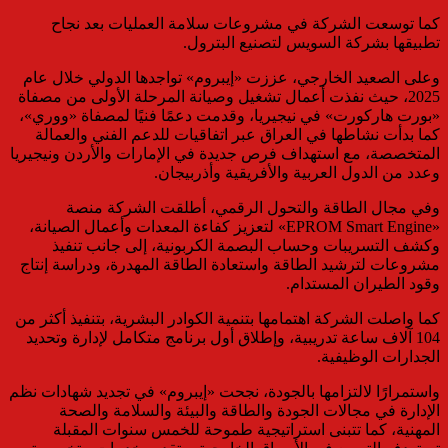
كما توسعت الشركة في مشروعات سلامة العمليات بعد نجاح
تطبيقها بشركة السويس لتصنيع البترول.
وعلى الصعيد الخارجي، عززت «إيبروم» تواجدها الدولي خلال عام
2025، حيث نفذت أعمال تشغيل وصيانة المرحلة الأولى من مصفاة
«بورت هاركورت» في نيجيريا، وقدمت دعمًا فنيًا لمصفاة «ووري»،
كما بدأت نشاطها في العراق عبر اتفاقيات للدعم الفني والعمالة
المتخصصة، مع استهداف فرص جديدة في الإمارات والأردن ونيجيريا
وعدد من الدول العربية والأفريقية وأذربيجان.
وفي مجال الطاقة والتحول الرقمي، أطلقت الشركة منصة
«EPROM Smart Engine» لتعزيز كفاءة المعدات وأعمال الصيانة،
وكشف التسريبات وحساب البصمة الكربونية، إلى جانب تنفيذ
مشروعات لترشيد الطاقة واستعادة الطاقة المهدرة، ودراسة إنتاج
وقود الطيران المستدام.
كما واصلت الشركة اهتمامها بتنمية الكوادر البشرية، بتنفيذ أكثر من
104 آلاف ساعة تدريبية، وإطلاق أول برنامج متكامل لإدارة وتحديد
الجدارات الوظيفية.
واستمرارًا لالتزامها بالجودة، نجحت «إيبروم» في تجديد شهادات نظم
الإدارة في مجالات الجودة والطاقة والبيئة والسلامة والصحة
المهنية، كما تتبنى استراتيجية طموحة للخمس سنوات المقبلة