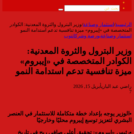
ملخص
الموقع
بحث
RSS
عن
الرئيسية
/
استثمار وصناعة
/
وزير البترول والثروة المعدنية: الكوادر
المتخصصة في «إيبروم» ميزة تنافسية تدعم استدامة النمو
استثمار وصناعة
بورصة وشركات
توب
وزير البترول والثروة المعدنية:
الكوادر المتخصصة في «إيبروم»
ميزة تنافسية تدعم استدامة النمو
راضي عبد الباري
أبريل 15, 2026
7
▪︎الوزير يوجه بإعداد خطة متكاملة للاستثمار في العنصر
البشري لتعزيز توسع إيبروم محليًا وخارجيًا
▪︎رئيس «إيبروم»: تحقيق أعلى صافي ربح في تاريخ