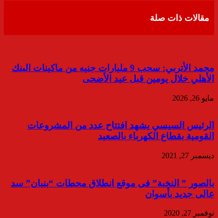
البريد
مقالات ذات صلة
محمد الأتربي: سحب 9 مليارات جنيه من ماكينات البنك
الأهلي خلال يومين قبل عيد الأضحى
مايو 26, 2026
الرئيس السيسي يشهد افتتاح عدد من المشروعات
القومية بقطاع الكهرباء بالصعيد
ديسمبر 27, 2021
بالصور ” النخبة” فى موقع انطلاق محطات “بنبان” سد
عالى جديد بأسوان
نوفمبر 27, 2020