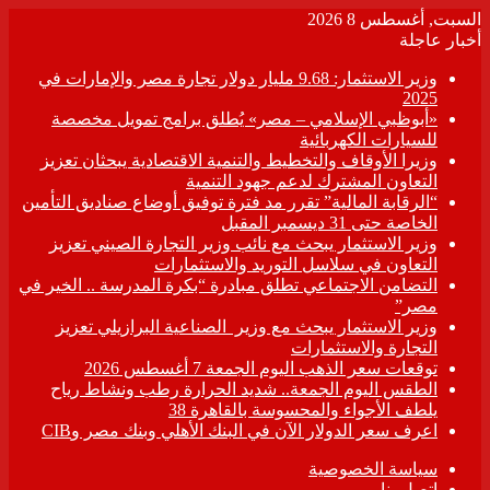
السبت, أغسطس 8 2026
أخبار عاجلة
وزير الاستثمار: 9.68 مليار دولار تجارة مصر والإمارات في
2025
«أبوظبي الإسلامي – مصر» يُطلق برامج تمويل مخصصة
للسيارات الكهربائية
وزيرا الأوقاف والتخطيط والتنمية الاقتصادية يبحثان تعزيز
التعاون المشترك لدعم جهود التنمية
“الرقابة المالية” تقرر مد فترة توفيق أوضاع صناديق التأمين
الخاصة حتى 31 ديسمبر المقبل
وزير الاستثمار يبحث مع نائب وزير التجارة الصيني تعزيز
التعاون في سلاسل التوريد والاستثمارات
التضامن الاجتماعي تطلق مبادرة “بكرة المدرسة .. الخير في
مصر”
وزير الاستثمار يبحث مع وزير الصناعية البرازيلي تعزيز
التجارة والاستثمارات
توقعات سعر الذهب اليوم الجمعة 7 أغسطس 2026
الطقس اليوم الجمعة.. شديد الحرارة رطب ونشاط رياح
يلطف الأجواء والمحسوسة بالقاهرة 38
اعرف سعر الدولار الآن في البنك الأهلي وبنك مصر وCIB
سياسة الخصوصية
اتصل بنا