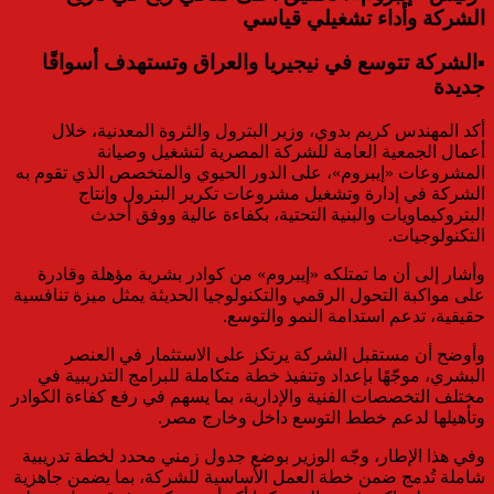
الشركة وأداء تشغيلي قياسي
▪︎الشركة تتوسع في نيجيريا والعراق وتستهدف أسواقًا
جديدة
أكد المهندس كريم بدوي، وزير البترول والثروة المعدنية، خلال
أعمال الجمعية العامة للشركة المصرية لتشغيل وصيانة
المشروعات «إيبروم»، على الدور الحيوي والمتخصص الذي تقوم به
الشركة في إدارة وتشغيل مشروعات تكرير البترول وإنتاج
البتروكيماويات والبنية التحتية، بكفاءة عالية ووفق أحدث
التكنولوجيات.
وأشار إلى أن ما تمتلكه «إيبروم» من كوادر بشرية مؤهلة وقادرة
على مواكبة التحول الرقمي والتكنولوجيا الحديثة يمثل ميزة تنافسية
حقيقية، تدعم استدامة النمو والتوسع.
وأوضح أن مستقبل الشركة يرتكز على الاستثمار في العنصر
البشري، موجّهًا بإعداد وتنفيذ خطة متكاملة للبرامج التدريبية في
مختلف التخصصات الفنية والإدارية، بما يسهم في رفع كفاءة الكوادر
وتأهيلها لدعم خطط التوسع داخل وخارج مصر.
وفي هذا الإطار، وجّه الوزير بوضع جدول زمني محدد لخطة تدريبية
شاملة تُدمج ضمن خطة العمل الأساسية للشركة، بما يضمن جاهزية