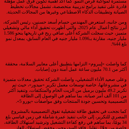
مستمرة لمواكبة فرص النمو. كما أكد أهمية تكوين فرق عمل مؤهلة
قادرة على تنفيذ برامج تدريبية متخصصة، تشمل مجالات تخطيط
الصيانة وتطبيقات الذكاء الاصطناعي وغيرها من المجالات الحديثة.
ومن جانبه، استعرض المهندس حسام أسعد حسنين، رئيس الشركة،
أبرز نتائج أعمال عام 2025، والتي أظهرت تحقيق أداء مالي وتشغيلي
متميز، حيث سجلت الشركة أعلى صافي ربح في تاريخها بنحو 1.586
مليار جنيه، مقارنة بـ1.096 مليار جنيه في العام السابق، بمعدل نمو
بلغ 44%.
كما واصلت «إيبروم» التزامها بتطبيق أعلى معايير السلامة، محققة
أكثر من 70.1 مليون ساعة عمل آمنة دون إصابات.
وعلى صعيد الأداء التشغيلي، واصلت الشركة تحقيق معدلات متميزة
في مشروعاتها، خاصة توسعات معمل تكرير «ميدور»، حيث تم
تكرير 49.2 مليون برميل من الزيت الخام والمتكثفات، وتنفيذ أكثر
من 101 ألف أمر صيانة، بما ساهم في الوصول إلى الطاقة
التصميمية وتحسين جودة المنتجات وفق مواصفات «يورو 5».
كما نجحت في تحقيق طاقة تشغيلية تفوق التصميمية بالمشروع
المصري للتكرير، إلى جانب تنفيذ عمرة شاملة في زمن قياسي بلغ
34 يومًا، بما ساهم في رفع كفاءة التشغيل وترشيد استهلاك الطاقة،
خاصة من خلال تقليل فاقد الهيدروجين وخفض استهلاك الغاز