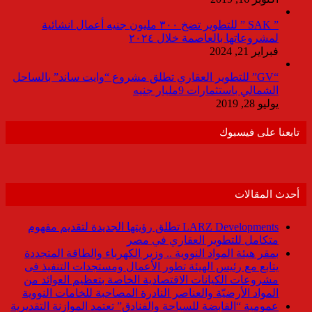
” SAK ” للتطوير تضخ ٣٠٠ مليون جنيه أعمال انشائية
لمشروعاتها بالعاصمة خلال ٢٠٢٤
فبراير 21, 2024
“GV” للتطوير العقاري تطلق مشروع “وايت ساند” بالساحل
الشمالي باستثمارات 9مليار جنيه
يوليو 28, 2019
تابعنا على فيسبوك
أحدث المقالات
LARZ Developments تطلق رؤيتها الجديدة لتقديم مفهوم
متكامل للتطوير العقاري في مصر
بمقر هيئة المواد النووية .. وزير الكهرباء والطاقة المتجددة
يتابع مع رئيس الهيئة تطور الأعمال ومستجدات التنفيذ فى
مشروعات الكيانات الاقتصادية الخاصة بتعظيم العوائد من
المواد الأرضيّة والعناصر النادرة المصاحبة للخامات النووية
عمومية “القابضة للسياحة والفنادق” تعتمد الموازنة التقديرية