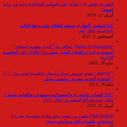
الكهرباء تطبق ١٧٪ فوائد على الفواتير المتأخرة بداية من مايو
المقبل
أبريل 13, 2019
UC للتطوير العقارى تستعد لاطلاق مشروعها الثالث
بالعاصمة خلال أيام
أغسطس 1, 2021
“Radix Development” تتعاقد مع ” اتحاد مفهوم الصحة ”
السعودية لإدارة القطاع الطبى بمشروع “Agile ” فى العاصمة
الإدارية
مايو 30, 2021
” marcon ” تقدم عروض سداد وأسعار تنافسية لمشروع ” G7
” القاهرة الجديد بمعرض نيكست موف
مايو 30, 2021
“ES” للمبانى الخضراء والمستدامة تستهدف تعاقدات بقيمة 2
مليار جنيه لصالح المطورين خلال 2021
أبريل 21, 2021
Olptechegypt تنتهي من تنفيذ مشروعات شمسية بقدرة 3
جيجاوات عالميا و 280 ميجاوات ببنبان
أكتوبر 16, 2019