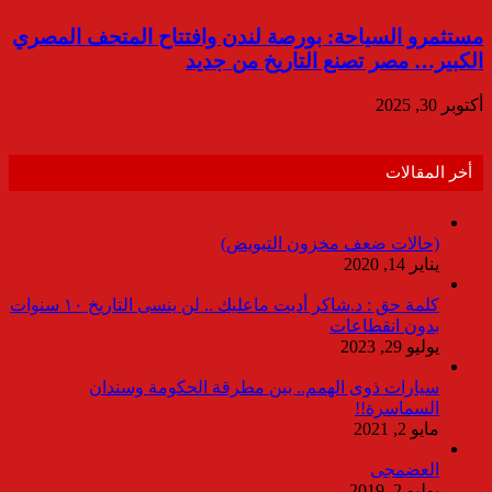
مستثمرو السياحة: بورصة لندن وافتتاح المتحف المصري
الكبير… مصر تصنع التاريخ من جديد
أكتوبر 30, 2025
أخر المقالات
(حالات ضعف مخزون التبويض)
يناير 14, 2020
كلمة حق : د.شاكر أديت ماعليك .. لن ينسى التاريخ ١٠ سنوات
بدون انقطاعات
يوليو 29, 2023
سيارات ذوى الهمم.. بين مطرقة الحكومة وسندان
السماسرة!!
مايو 2, 2021
العضمجى
يوليو 2, 2019