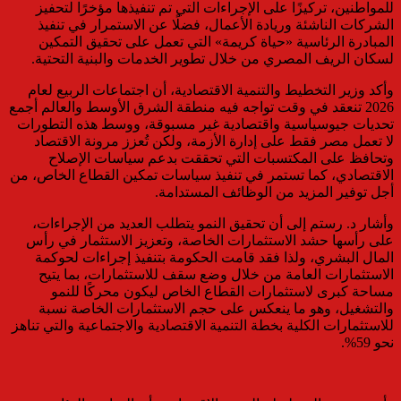
للمواطنين، تركيزًا على الإجراءات التي تم تنفيذها مؤخرًا لتحفيز
الشركات الناشئة وريادة الأعمال، فضلًا عن الاستمرار في تنفيذ
المبادرة الرئاسية «حياة كريمة» التي تعمل على تحقيق التمكين
لسكان الريف المصري من خلال تطوير الخدمات والبنية التحتية.
وأكد وزير التخطيط والتنمية الاقتصادية، أن اجتماعات الربيع لعام
2026 تنعقد في وقت تواجه فيه منطقة الشرق الأوسط والعالم أجمع
تحديات جيوسياسية واقتصادية غير مسبوقة، ووسط هذه التطورات
لا تعمل مصر فقط على إدارة الأزمة، ولكن تُعزز مرونة الاقتصاد
وتحافظ على المكتسبات التي تحققت بدعم سياسات الإصلاح
الاقتصادي، كما تستمر في تنفيذ سياسات تمكين القطاع الخاص، من
أجل توفير المزيد من الوظائف المستدامة.
وأشار د. رستم إلى أن تحقيق النمو يتطلب العديد من الإجراءات،
على رأسها حشد الاستثمارات الخاصة، وتعزيز الاستثمار في رأس
المال البشري، ولذا فقد قامت الحكومة بتنفيذ إجراءات لحوكمة
الاستثمارات العامة من خلال وضع سقف للاستثمارات، بما يتيح
مساحة كبرى لاستثمارات القطاع الخاص ليكون محركًا للنمو
والتشغيل، وهو ما ينعكس على حجم الاستثمارات الخاصة نسبة
للاستثمارات الكلية بخطة التنمية الاقتصادية والاجتماعية والتي تناهز
نحو 59%.