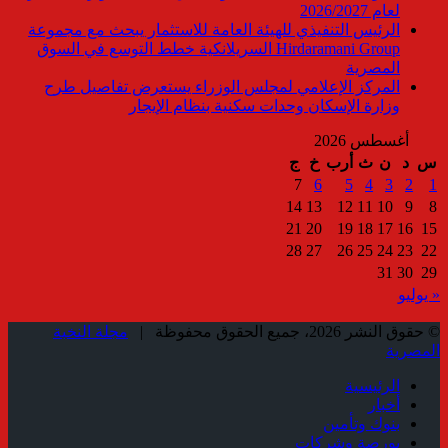
لعام 2026/2027
الرئيس التنفيذي للهيئة العامة للاستثمار يبحث مع مجموعة
Hirdaramani Group السريلانكية خطط التوسع في السوق
المصرية
المركز الإعلامي لمجلس الوزراء يستعرض تفاصيل طرح
وزارة الإسكان وحدات سكنية بنظام الإيجار
أغسطس 2026
س
د
ن
ث
أرب
خ
ج
7
6
5
4
3
2
1
14
13
12
11
10
9
8
21
20
19
18
17
16
15
28
27
26
25
24
23
22
31
30
29
« يوليو
© حقوق النشر 2026، جميع الحقوق محفوظة |
مجلة النخبة
المصرية
الرئيسية
أخبار
بنوك وتأمين
بورصة وشركات