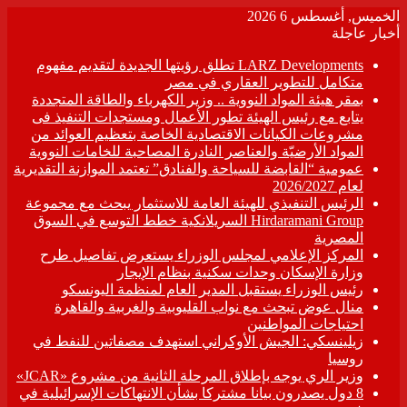
الخميس, أغسطس 6 2026
أخبار عاجلة
LARZ Developments تطلق رؤيتها الجديدة لتقديم مفهوم
متكامل للتطوير العقاري في مصر
بمقر هيئة المواد النووية .. وزير الكهرباء والطاقة المتجددة
يتابع مع رئيس الهيئة تطور الأعمال ومستجدات التنفيذ فى
مشروعات الكيانات الاقتصادية الخاصة بتعظيم العوائد من
المواد الأرضيّة والعناصر النادرة المصاحبة للخامات النووية
عمومية “القابضة للسياحة والفنادق” تعتمد الموازنة التقديرية
لعام 2026/2027
الرئيس التنفيذي للهيئة العامة للاستثمار يبحث مع مجموعة
Hirdaramani Group السريلانكية خطط التوسع في السوق
المصرية
المركز الإعلامي لمجلس الوزراء يستعرض تفاصيل طرح
وزارة الإسكان وحدات سكنية بنظام الإيجار
رئيس الوزراء يستقبل المدير العام لمنظمة اليونسكو
منال عوض تبحث مع نواب القليوبية والغربية والقاهرة
احتياجات المواطنين
زيلينسكي: الجيش الأوكراني استهدف مصفاتين للنفط في
روسيا
وزير الري يوجه بإطلاق المرحلة الثانية من مشروع «JCAR»
8 دول يصدرون بيانا مشتركا بشأن الانتهاكات الإسرائيلية في