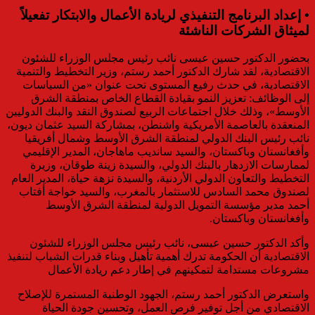
• إعداد البرنامج التنفيذي لريادة الأعمال والابتكار تفعيلاً
لميثاق الشركات الناشئة
بحضور الدكتور حسين عيسى نائب رئيس مجلس الوزراء للشئون
الاقتصادية، لقد شارك الدكتور أحمد رستم، وزير التخطيط والتنمية
الاقتصادية، في حدث رفيع المستوى تحت عنوان «من السياسات
إلى الوظائف: تعزيز النمو بقيادة القطاع الخاص بمنطقة الشرق
الأوسط»، وذلك خلال اجتماعات الربيع لصندوق النقد والبنك الدوليين
المنعقدة بالعاصمة الأمريكية واشنطن، بمشاركة السيد عثمان ديون،
نائب رئيس البنك الدولي لمنطقة الشرق الأوسط وشمال أفريقيا
وأفغانستان وباكستان، والسيد سانديب ماهاجان، المدير الإقليمي
لممارسات الازدهار بالبنك الدولي، والسيدة زينة طوقان، وزيرة
التخطيط والتعاون الدولي الأردنية، والسيدة نزهة حياة، المدير العام
لصندوق محمد السادس للاستثمار بالمغرب، والسيد خواجة أفتاب
أحمد مدير مؤسسة التمويل الدولية لمنطقة الشرق الأوسط
وأفغانستان وباكستان.
وأكد الدكتور حسين عيسى، نائب رئيس مجلس الوزراء للشئون
الاقتصادية أن الحكومة تدرك أهمية تأهيل وبناء قدرات الشباب لتنفيذ
مشروعات مستدامة لتمكينهم في إطار دعم ريادة الأعمال
واستعرض الدكتور أحمد رستم، الجهود الوطنية المستمرة للإصلاح
الاقتصادي من أجل توفير فرص العمل، وتحسين جودة الحياة