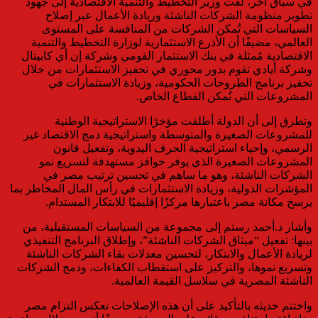
في سياق آخر، لفت وزير التخطيط والتنمية الاقتصادية إلى جهود
تطوير منظومة الشركات الناشئة وريادة الأعمال عبر إصلاح
السياسات التي تُمكن الشركات من المنافسة على المستوى
العالمي، مضيفًا أن الأذرع الاستثمارية لوزارة التخطيط والتنمية
الاقتصادية مُمثلة في بنك الاستثمار القومي وشركة إن أي كابيتال
وشركة أيادي تقوم بدور محوري في تحفيز الاستثمارات من خلال
تحفيز برنامج الطروحات الحكومية، وزيادة الاستثمارات في
المشروعات التي تُمكن القطاع الخاص.
وتطرق إلى أن الدولة أطلقت مؤخرًا الاستراتيجية الوطنية
للمشروعات الصغيرة والمتوسطة واستراتيجية دمج الاقتصاد غير
الرسمي، وإحياء استراتيجية الحرف اليدوية، وتفعيل قانون
المشروعات الصغيرة الذي يوفر حوافز مستهدفة لتسريع نمو
الشركات الناشئة، وهو ما ساهم في تحسين ترتيب مصر في
المؤشرات الدولية، وزيادة الاستثمارات في رأس المال المخاطر بما
يرسخ مكانة مصر باعتبارها مركزًا إقليميًا للابتكار المستدام.
وأشار د.أحمد رستم إلى مجموعة من السياسات المستقبلية، من
بينها: تفعيل “ميثاق الشركات الناشئة”، وإطلاق البرنامج التنفيذي
لريادة الأعمال والابتكار، لتحسين معدلات بقاء الشركات الناشئة
وتسريع نموها، والتركيز على استقطاب الكفاءات، ودمج الشركات
الناشئة المصرية في سلاسل القيمة العالمية.
واختتم حديثه بالتأكيد على أن هذه الإصلاحات تعكس التزام مصر