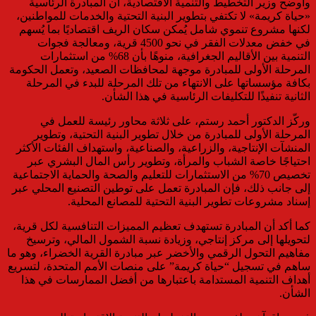
وأوضح وزير التخطيط والتنمية الاقتصادية، أن المبادرة الرئاسية
«حياة كريمة» لا تكتفي بتطوير البنية التحتية والخدمات للمواطنين،
لكنها مشروع تنموي شامل يُمكن سكان الريف اقتصاديًا بما يُسهم
في خفض معدلات الفقر في نحو 4500 قرية، ومعالجة فجوات
التنمية بين الأقاليم الجغرافية، منوهًا بأن 68% من استثمارات
المرحلة الأولى للمبادرة موجهة لمحافظات الصعيد، وتعمل الحكومة
بكافة مؤسساتها على الانتهاء من تلك المرحلة للبدء في المرحلة
الثانية تنفيذًا للتكليفات الرئاسية في هذا الشأن.
وركّز الدكتور أحمد رستم، على ثلاثة محاور رئيسة للعمل في
المرحلة الأولى للمبادرة من خلال تطوير البنية التحتية، وتطوير
المنشآت الإنتاجية، والزراعية، والصناعية، واستهداف الفئات الأكثر
احتياجًا خاصة الشباب والمرأة، وتطوير رأس المال البشري عبر
تخصيص 70% من الاستثمارات للتعليم والصحة والحماية الاجتماعية
إلى جانب ذلك، فإن المبادرة تعمل على توطين التصنيع المحلي عبر
إسناد مشروعات تطوير البنية التحتية للمصانع المحلية.
كما أكد أن المبادرة تستهدف تعظيم المميزات التنافسية لكل قرية،
لتحويلها إلى مركز إنتاجي، وزيادة نسبة الشمول المالي، وترسيخ
مفاهيم التحول الرقمي والأخضر عبر مبادرة القرية الخضراء، وهو ما
ساهم في تسجيل “حياة كريمة” على منصات الأمم المتحدة، لتسريع
أهداف التنمية المستدامة باعتبارها من أفضل الممارسات في هذا
الشأن.