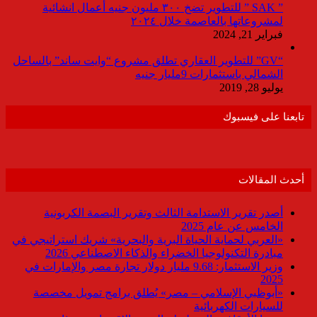
” SAK ” للتطوير تضخ ٣٠٠ مليون جنيه أعمال انشائية
لمشروعاتها بالعاصمة خلال ٢٠٢٤
فبراير 21, 2024
“GV” للتطوير العقاري تطلق مشروع “وايت ساند” بالساحل
الشمالي باستثمارات 9مليار جنيه
يوليو 28, 2019
تابعنا على فيسبوك
أحدث المقالات
أصدر تقرير الاستدامة الثالث وتقرير البصمة الكربونية
الخامس عن عام 2025
«العربي لحماية الحياة البرية والبحرية» شريك استراتيجي في
مبادرة التكنولوجيا الخضراء والذكاء الاصطناعي 2026
وزير الاستثمار: 9.68 مليار دولار تجارة مصر والإمارات في
2025
«أبوظبي الإسلامي – مصر» يُطلق برامج تمويل مخصصة
للسيارات الكهربائية