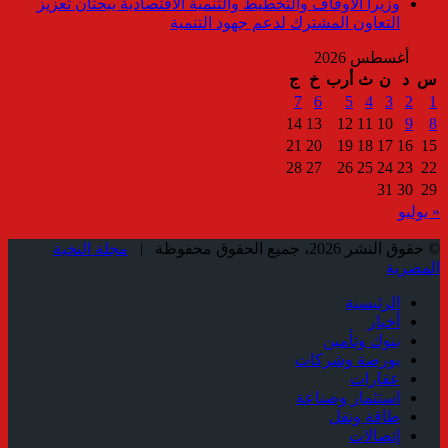
وزيرا الأوقاف والتخطيط والتنمية الاقتصادية يبحثان تعزيز
التعاون المشترك لدعم جهود التنمية
أغسطس 2026
س
د
ن
ث
أرب
خ
ج
7
6
5
4
3
2
1
14
13
12
11
10
9
8
21
20
19
18
17
16
15
28
27
26
25
24
23
22
31
30
29
« يوليو
© حقوق النشر 2026، جميع الحقوق محفوظة |
مجلة النخبة
المصرية
الرئيسية
أخبار
بنوك وتأمين
بورصة وشركات
عقارات
استثمار وصناعة
طاقة ونقل
إتصالات