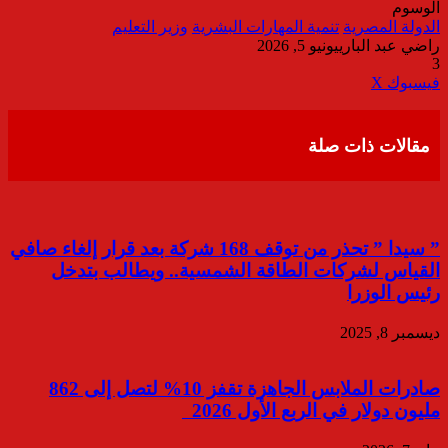
الوسوم
الدولة المصرية
تنمية المهارات البشرية
وزير التعليم
راضي عبد الباري
يونيو 5, 2026
3
ڤايبر
طباعة
تيلقرام
واتساب
مشاركة
فيسبوك
‫X
عبر
البريد
مقالات ذات صلة
” سيدا ” تحذر من توقف 168 شركة بعد قرار إلغاء صافي
القياس لشركات الطاقة الشمسية.. ويطالب بتدخل
رئيس الوزرا
ديسمبر 8, 2025
صادرات الملابس الجاهزة تقفز 10% لتصل إلى 862
مليون دولار في الربع الأول 2026