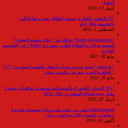
المقبل
أبريل 13, 2019
UC للتطوير العقارى تستعد لاطلاق مشروعها الثالث
بالعاصمة خلال أيام
أغسطس 1, 2021
“Radix Development” تتعاقد مع ” اتحاد مفهوم الصحة ”
السعودية لإدارة القطاع الطبى بمشروع “Agile ” فى العاصمة
الإدارية
مايو 30, 2021
” marcon ” تقدم عروض سداد وأسعار تنافسية لمشروع ” G7
” القاهرة الجديد بمعرض نيكست موف
مايو 30, 2021
“ES” للمبانى الخضراء والمستدامة تستهدف تعاقدات بقيمة 2
مليار جنيه لصالح المطورين خلال 2021
أبريل 21, 2021
Olptechegypt تنتهي من تنفيذ مشروعات شمسية بقدرة 3
جيجاوات عالميا و 280 ميجاوات ببنبان
أكتوبر 16, 2019