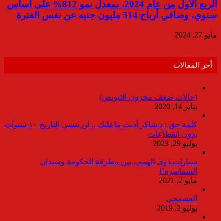
الربع الأول من عام 2024، بمعدل نمو 812% على أساس
سنوي، وصافي أرباح 514 مليون جنيه عن نفس الفترة
مايو 27, 2024
أخر المقالات
(حالات ضعف مخزون التبويض)
يناير 14, 2020
كلمة حق : د.شاكر أديت ماعليك .. لن ينسى التاريخ ١٠ سنوات
بدون انقطاعات
يوليو 29, 2023
سيارات ذوى الهمم.. بين مطرقة الحكومة وسندان
السماسرة!!
مايو 2, 2021
العضمجى
يوليو 2, 2019