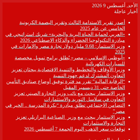
الأحد, أغسطس 9 2026
أخبار عاجلة
أصدر تقرير الاستدامة الثالث وتقرير البصمة الكربونية
الخامس عن عام 2025
«العربي لحماية الحياة البرية والبحرية» شريك استراتيجي في
مبادرة التكنولوجيا الخضراء والذكاء الاصطناعي 2026
وزير الاستثمار: 9.68 مليار دولار تجارة مصر والإمارات في
2025
«أبوظبي الإسلامي – مصر» يُطلق برامج تمويل مخصصة
للسيارات الكهربائية
وزيرا الأوقاف والتخطيط والتنمية الاقتصادية يبحثان تعزيز
التعاون المشترك لدعم جهود التنمية
“الرقابة المالية” تقرر مد فترة توفيق أوضاع صناديق التأمين
الخاصة حتى 31 ديسمبر المقبل
وزير الاستثمار يبحث مع نائب وزير التجارة الصيني تعزيز
التعاون في سلاسل التوريد والاستثمارات
التضامن الاجتماعي تطلق مبادرة “بكرة المدرسة .. الخير في
مصر”
وزير الاستثمار يبحث مع وزير الصناعية البرازيلي تعزيز
التجارة والاستثمارات
توقعات سعر الذهب اليوم الجمعة 7 أغسطس 2026
سياسة الخصوصية