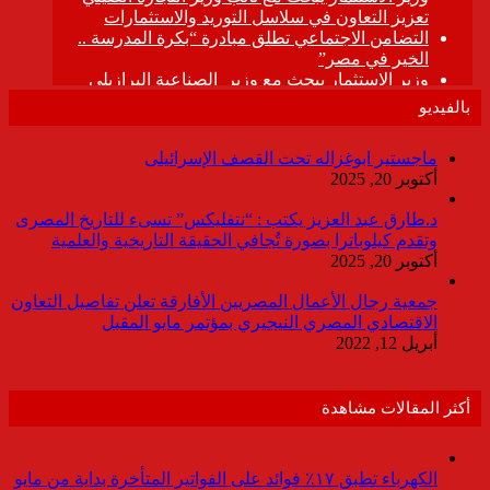
بالفيديو
ماجستير ابوغزاله تحت القصف الإسرائيلى
أكتوبر 20, 2025
د.طارق عبد العزيز يكتب : “نتفليكس” تسىء للتاريخ المصرى
وتقدم كيلوباترا بصورة تُجافي الحقيقة التاريخية والعلمية
أكتوبر 20, 2025
جمعية رجال الأعمال المصريين الأفارقة تعلن تفاصيل التعاون
الاقتصادي المصري النيجيري بمؤتمر مايو المقبل
أبريل 12, 2022
أكثر المقالات مشاهدة
الكهرباء تطبق ١٧٪ فوائد على الفواتير المتأخرة بداية من مايو