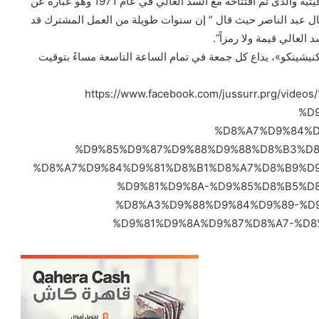
ويقول أنه نصب تذكاري يدل على رمز الصداقة العربية السوفيتية والذى تم افتتاحه مع السد العالي في عام 1971 وهو عبارة عن
ل عبد الناصر حيث قال ” إن سنوات طويلة من العمل المشترك قد
العالي قيمة ولا رمزاً”.
 كنيشينكو»، يذاع كل جمعة في تمام الساعة التاسعة مساءً بتوقيت
https://www.facebook.com/jussurr.prg/videos/%D8%A3%D-
%D
%D8%A7%D9%84%D
%D9%85%D9%87%D9%88%D9%88%D8%B3%D8
%D8%A7%D9%84%D9%81%D8%B1%D8%A7%D8%B9%D
%D9%81%D9%8A-%D9%85%D8%B5%D
%D8%A3%D9%88%D9%84%D9%89-%D
%D9%81%D9%8A%D9%87%D8%A7-%D8%A7