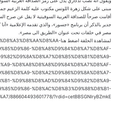
مبنى على شكل زهرة اللوتس مكتوب عليه كلمة الزعيم جما
أقامت صرحاً للصداقة العربية السوفيتية لا يقل عن صرح السد 
جدير بالذكر أن برنامج «جسور»، والذي تقدمه الإعلامية «آنا
مصر في حلقات تحت عنوان «الطريق الى مصر».
لمشاهدة الحلقة اضغط هنا8%AA%D8%AA
9%85%D9%86-%D8%A8%D9%84%D8%A7%D8%AF-
9%82%D9%8A%D8%A7%D8%B5%D8%B1%D8%A9-
%A9-%D8%A8%D8%A8%D9%84%D8%A7%D8%AF-
9%86%D8%A9-%D8%A2%D9%86%D9%8A%D8%A7-
8%B1-%D9%88%D8%AD%D9%84%D9%82%D8%A9-
9%85%D9%86-%D8%AC%D8%B3%D9%88%D8%B1-
/886604493601778/?rdid=cetBBSGNIryBZmkE