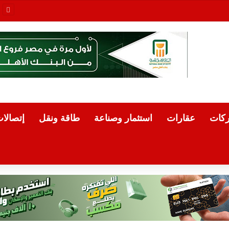
ات البورصة المصرية في ختام أولى جلسات الأسبوع
كات
عقارات
استثمار وصناعة
طاقة ونقل
إتصالا