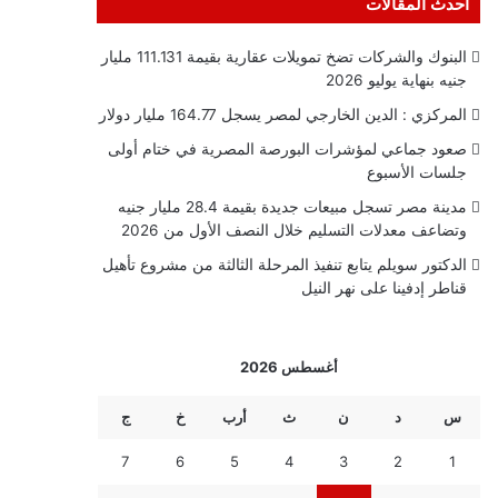
أحدث المقالات
البنوك والشركات تضخ تمويلات عقارية بقيمة 111.131 مليار
جنيه بنهاية يوليو 2026
المركزي : الدين الخارجي لمصر يسجل 164.77 مليار دولار
صعود جماعي لمؤشرات البورصة المصرية في ختام أولى
جلسات الأسبوع
مدينة مصر تسجل مبيعات جديدة بقيمة 28.4 مليار جنيه
وتضاعف معدلات التسليم خلال النصف الأول من 2026
الدكتور سويلم يتابع تنفيذ المرحلة الثالثة من مشروع تأهيل
قناطر إدفينا على نهر النيل
أغسطس 2026
س
د
ن
ث
أرب
خ
ج
7
6
5
4
3
2
1