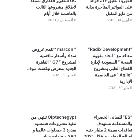
الكهرباء تطبق ١٧٪ فوائد
UC للتطوير العقارى تستعد
على الفواتير المتأخرة بداية
لاطلاق مشروعها الثالث
من مايو المقبل
بالعاصمة خلال أيام
أبريل 13, 2019
أغسطس 1, 2021
“Radix Development”
” marcon ” تقدم عروض
تتعاقد مع ” اتحاد مفهوم
سداد وأسعار تنافسية
الصحة ” السعودية لإدارة
لمشروع ” G7 ” القاهرة
القطاع الطبى بمشروع
الجديد بمعرض نيكست موف
“Agile ” فى العاصمة
مايو 30, 2021
الإدارية
مايو 30, 2021
“ES” للمبانى الخضراء
Olptechegypt تنتهي من
والمستدامة تستهدف
تنفيذ مشروعات شمسية
تعاقدات بقيمة 2 مليار جنيه
بقدرة 3 جيجاوات عالميا و
لصالح المطورين خلال 2021
280 ميجاوات ببنبان