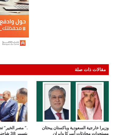
مقالات ذات صلة
وزيرا خارجية السعودية وباكستان يبحثان
.” مصر الخير” تط
مستجدات محادثات أميركا وإيران