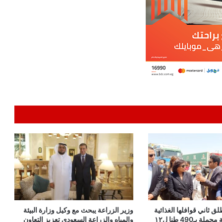
لق ثاني قوافلها الغذائية
وزير الزراعة يبحث مع وكيل وزارة البيئة
بتسيير 38 شاحنة محملة بـ490 طنا ل١٢
والمياه والزراعة السعودي تعزيز التعاون