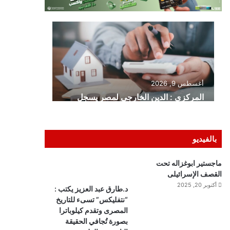
بالفيديو
ماجستير ابوغزاله تحت
القصف الإسرائيلى
أكتوبر 20, 2025
د.طارق عبد العزيز يكتب :
“نتفليكس” تسىء للتاريخ
المصرى وتقدم كيلوباترا
بصورة تُجافي الحقيقة