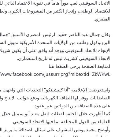
الاتحاد السوفيتي لعب دوراً هاماً في تقوية الاعتماد الذاتي
للاقتصاد الوطنى، وإنجاز الكثير من المشروعات الكبرى ولعل 
المصري.
وقال جمال عبد الناصر حفيد الرئيس المصرى الأسبق “جمال 
البروتوكول وطلب من الولايات المتحدة الأمريكية تمويل الس
الإتجاه للاتحاد السوفيتي ووجد أنه وافق على أن يكون شري
الاتحاد السوفيتي كشريك ليس له تاريخ استعمارى.
لمتابعة الصفحة يرجى الضغط هنا
//www.facebook.com/jussurr.prg?mibextid=ZbWKwL
واستعرضت الإعلامية “آنا كنيشينكو” التحديات التي واجهت م
الفياضانات ووفر لها الطاقة الكهربائية ودفع جوانب الإنتاج
على هذه الصداقة بين الدولتين عبر عقود.
كما أظهرت خلال الحلقة لقطات لنقل معبد أبو سمبل خلال 
العلماء من الدول المختلفة بما فيها الاتحاد السوفيتي
وأوضح محمد يونس المشرف على تمثال الصداقة ما يرمز اليه