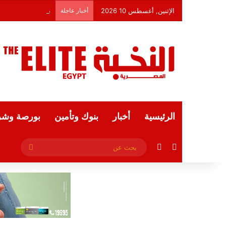
الإثنين, أغسطس 10 2026
أخبار عاجلة
صعود جماعي لمؤشر
الرئيسية
أخبار
بنوك وتأمين
بورصة وشر
فيسبوك
ملخص الموقع RSS
بحث
عن