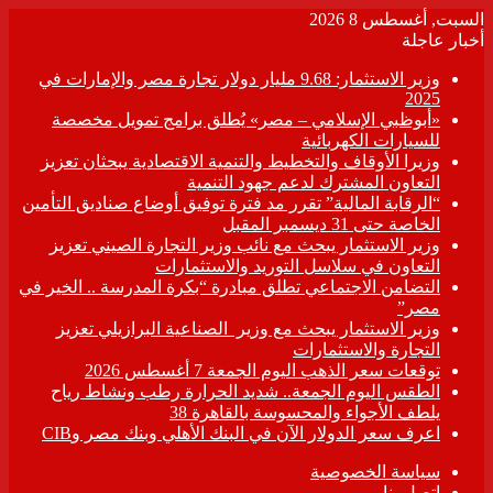
السبت, أغسطس 8 2026
أخبار عاجلة
وزير الاستثمار: 9.68 مليار دولار تجارة مصر والإمارات في
2025
«أبوظبي الإسلامي – مصر» يُطلق برامج تمويل مخصصة
للسيارات الكهربائية
وزيرا الأوقاف والتخطيط والتنمية الاقتصادية يبحثان تعزيز
التعاون المشترك لدعم جهود التنمية
“الرقابة المالية” تقرر مد فترة توفيق أوضاع صناديق التأمين
الخاصة حتى 31 ديسمبر المقبل
وزير الاستثمار يبحث مع نائب وزير التجارة الصيني تعزيز
التعاون في سلاسل التوريد والاستثمارات
التضامن الاجتماعي تطلق مبادرة “بكرة المدرسة .. الخير في
مصر”
وزير الاستثمار يبحث مع وزير الصناعية البرازيلي تعزيز
التجارة والاستثمارات
توقعات سعر الذهب اليوم الجمعة 7 أغسطس 2026
الطقس اليوم الجمعة.. شديد الحرارة رطب ونشاط رياح
يلطف الأجواء والمحسوسة بالقاهرة 38
اعرف سعر الدولار الآن في البنك الأهلي وبنك مصر وCIB
سياسة الخصوصية
اتصل بنا