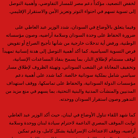
لخفض التصعيد، مؤكداً دعم مصر للمسار التفاوضي، وأهمية التوصل
إلى تسوية تسهم في احتواء التوتر وتعزيز الأمن والاستقرار الإقليمي.
وفيما يتعلق بالأوضاع في السودان، شدد الوزير عبد العاطي على
ضرورة الحفاظ على وحدة السودان وسلامة أراضيه، وصون مؤسساته
الوطنية، ورفض أية تدخلات خارجية من شأنها تأجيج الصراع أو تقويض
فرص التسوية السياسية. كما أكد أهمية التوصل إلى هدنة إنسانية تمهيداً
لوقف مستدام لإطلاق النار، بما يسمح بنفاذ المساعدات الإنسانية،
وتخفيف المعاناة عن الشعب السوداني، وتهيئة الظروف لإطلاق مسار
سياسي شامل بملكية سودانية خالصة. كما شدد على أهمية دعم
مؤسسات الدولة السودانية، والحفاظ على تماسكها، ووقف استهداف
المدنيين والمنشآت المدنية والبنية التحتية، بما يسهم في منع مزيد من
التدهور وصون استقرار السودان ووحدته.
كما شهد اللقاء تناول الأوضاع في لبنان، حيث أكد الوزير عبد العاطي
ثوابت الموقف المصري الداعمة لاحترام سيادة لبنان ووحدة وسلامة
أراضيه، ووقف الاعتداءات الإسرائيلية بشكل كامل، ودعم تمكين