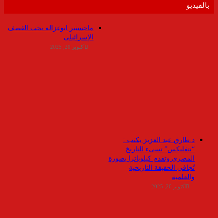
بالفيديو
ماجستير ابوغزاله تحت القصف
الإسرائيلى
أكتوبر 20, 2025
د.طارق عبد العزيز يكتب :
“نتفليكس” تسىء للتاريخ
المصرى وتقدم كيلوباترا بصورة
تُجافي الحقيقة التاريخية
والعلمية
أكتوبر 20, 2025