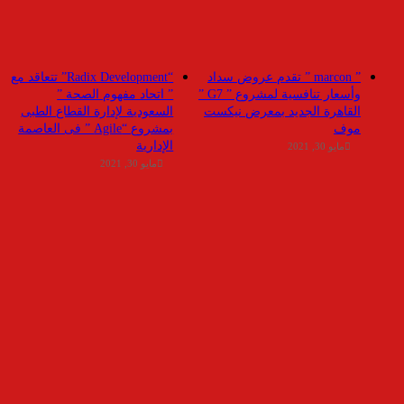
” marcon ” تقدم عروض سداد
“Radix Development” تتعاقد مع
وأسعار تنافسية لمشروع ” G7 ”
” اتحاد مفهوم الصحة ”
القاهرة الجديد بمعرض نيكست
السعودية لإدارة القطاع الطبى
موف
بمشروع “Agile ” فى العاصمة
الإدارية
مايو 30, 2021
مايو 30, 2021