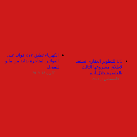
الكهرباء تطبق ١٧٪ فوائد على
الفواتير المتأخرة بداية من مايو
UC للتطوير العقارى تستعد
المقبل
لاطلاق مشروعها الثالث
بالعاصمة خلال أيام
أبريل 13, 2019
أغسطس 1, 2021