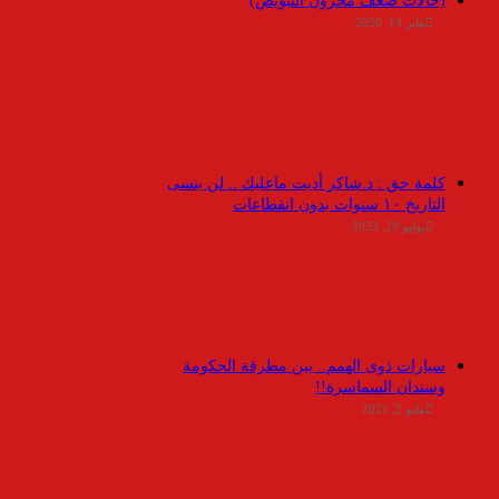
(حالات ضعف مخزون التبويض)
يناير 14, 2020
كلمة حق : د.شاكر أديت ماعليك .. لن ينسى
التاريخ ١٠ سنوات بدون انقطاعات
يوليو 29, 2023
سيارات ذوى الهمم.. بين مطرقة الحكومة
وسندان السماسرة!!
مايو 2, 2021