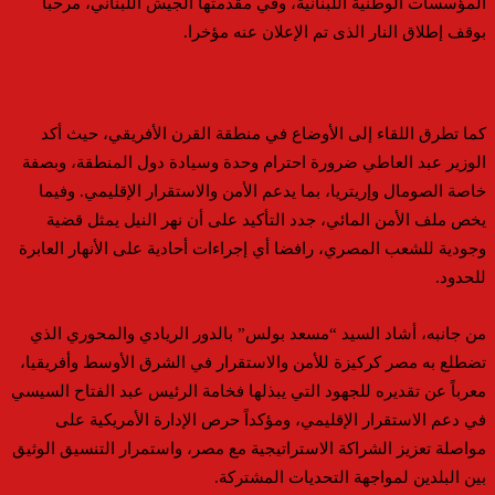
المؤسسات الوطنية اللبنانية، وفي مقدمتها الجيش اللبناني، مرحبا
بوقف إطلاق النار الذى تم الإعلان عنه مؤخرا.
كما تطرق اللقاء إلى الأوضاع في منطقة القرن الأفريقي، حيث أكد
الوزير عبد العاطي ضرورة احترام وحدة وسيادة دول المنطقة، وبصفة
خاصة الصومال وإريتريا، بما يدعم الأمن والاستقرار الإقليمي. وفيما
يخص ملف الأمن المائي، جدد التأكيد على أن نهر النيل يمثل قضية
وجودية للشعب المصري، رافضا أي إجراءات أحادية على الأنهار العابرة
للحدود.
من جانبه، أشاد السيد “مسعد بولس” بالدور الريادي والمحوري الذي
تضطلع به مصر كركيزة للأمن والاستقرار في الشرق الأوسط وأفريقيا،
معرباً عن تقديره للجهود التي يبذلها فخامة الرئيس عبد الفتاح السيسي
في دعم الاستقرار الإقليمي، ومؤكداً حرص الإدارة الأمريكية على
مواصلة تعزيز الشراكة الاستراتيجية مع مصر، واستمرار التنسيق الوثيق
بين البلدين لمواجهة التحديات المشتركة.