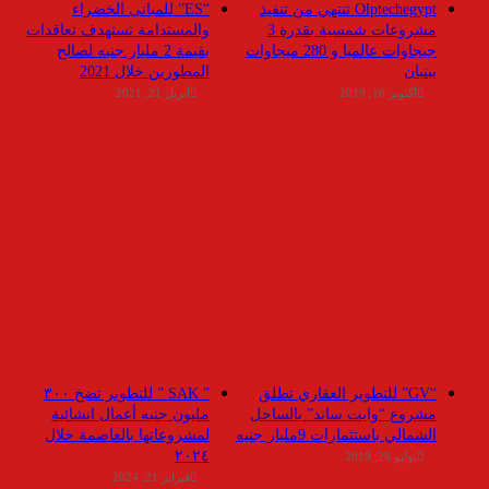
Olptechegypt تنتهي من تنفيذ
“ES” للمبانى الخضراء
مشروعات شمسية بقدرة 3
والمستدامة تستهدف تعاقدات
جيجاوات عالميا و 280 ميجاوات
بقيمة 2 مليار جنيه لصالح
ببنبان
المطورين خلال 2021
أكتوبر 16, 2019
أبريل 21, 2021
“GV” للتطوير العقاري تطلق
” SAK ” للتطوير تضخ ٣٠٠
مشروع “وايت ساند” بالساحل
مليون جنيه أعمال انشائية
الشمالي باستثمارات 9مليار جنيه
لمشروعاتها بالعاصمة خلال
٢٠٢٤
يوليو 28, 2019
فبراير 21, 2024