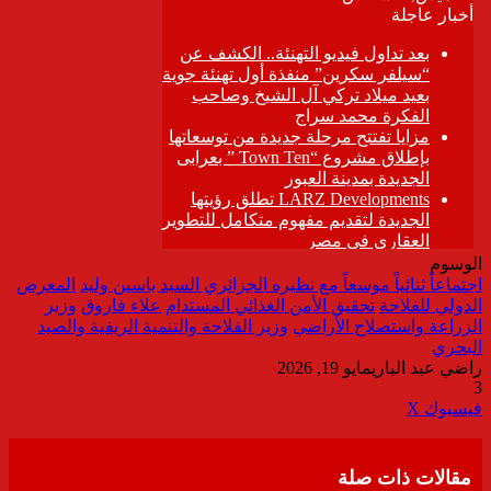
الوسوم
اجتماعاً ثنائياً موسعاً مع نظيره الجزائري السيد ياسين وليد
المعرض
الدولي للفلاحة
تحقيق الأمن الغذائي المستدام
علاء فاروق
وزير
الزراعة واستصلاح الأراضي
وزير الفلاحة والتنمية الريفية والصيد
البحري
راضي عبد الباري
مايو 19, 2026
3
ڤايبر
طباعة
تيلقرام
واتساب
مشاركة
فيسبوك
‫X
عبر
البريد
مقالات ذات صلة