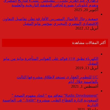
د.طارق عبد العزيز يكتب : “نتفليكس” تسىء للتاريخ المصرى
وتقدم كيلوباترا بصورة تُجافي الحقيقة التاريخية والعلمية
أكتوبر 20, 2025
جمعية رجال الأعمال المصريين الأفارقة تعلن تفاصيل التعاون
الاقتصادي المصري النيجيري بمؤتمر مايو المقبل
أبريل 12, 2022
أكثر المقالات مشاهدة
الكهرباء تطبق ١٧٪ فوائد على الفواتير المتأخرة بداية من مايو
المقبل
أبريل 13, 2019
UC للتطوير العقارى تستعد لاطلاق مشروعها الثالث
بالعاصمة خلال أيام
أغسطس 1, 2021
“Radix Development” تتعاقد مع ” اتحاد مفهوم الصحة ”
السعودية لإدارة القطاع الطبى بمشروع “Agile ” فى العاصمة
الإدارية
مايو 30, 2021