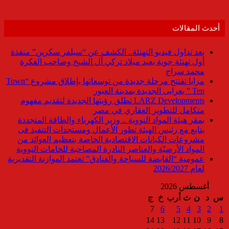
أحدث المقالات
بعد تداول فيديو التهنئة.. الكشف عن “سيلفر سكرين” منفذة
أول تهنئة جوية بعيد ميلاد تركي آل الشيخ وصاحب الفكرة
محمد سراج
مزايا تفتتح مرحلة جديدة من توسعاتها بإطلاق مشروع “Town
Ten ” بعرابى الجديدة بمدينة العبور
LARZ Developments تطلق رؤيتها الجديدة لتقديم مفهوم
متكامل للتطوير العقاري في مصر
بمقر هيئة المواد النووية .. وزير الكهرباء والطاقة المتجددة
يتابع مع رئيس الهيئة تطور الأعمال ومستجدات التنفيذ فى
مشروعات الكيانات الاقتصادية الخاصة بتعظيم العوائد من
المواد الأرضيّة والعناصر النادرة المصاحبة للخامات النووية
عمومية “القابضة للسياحة والفنادق” تعتمد الموازنة التقديرية
لعام 2026/2027
أغسطس 2026
س
د
ن
ث
أرب
خ
ج
7
6
5
4
3
2
1
14
13
12
11
10
9
8