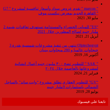
” marcon ” تقدم عروض سداد وأسعار تنافسية لمشروع ” G7
” القاهرة الجديد بمعرض نيكست موف
مايو 30, 2021
“ES” للمبانى الخضراء والمستدامة تستهدف تعاقدات بقيمة 2
مليار جنيه لصالح المطورين خلال 2021
أبريل 21, 2021
Olptechegypt تنتهي من تنفيذ مشروعات شمسية بقدرة 3
جيجاوات عالميا و 280 ميجاوات ببنبان
أكتوبر 16, 2019
” SAK ” للتطوير تضخ ٣٠٠ مليون جنيه أعمال انشائية
لمشروعاتها بالعاصمة خلال ٢٠٢٤
فبراير 21, 2024
“GV” للتطوير العقاري تطلق مشروع “وايت ساند” بالساحل
الشمالي باستثمارات 9مليار جنيه
يوليو 28, 2019
تابعنا على فيسبوك