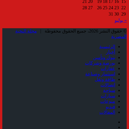
21
20
19
18
17
16
15
28
27
26
25
24
23
22
31
30
29
« يوليو
© حقوق النشر 2026، جميع الحقوق محفوظة |
مجلة النخبة
المصرية
الرئيسية
أخبار
بنوك وتأمين
بورصة وشركات
عقارات
استثمار وصناعة
طاقة ونقل
إتصالات
سياحة
سيارات
منوعات
فيديو
المقالات
فيسبوك
ملخص