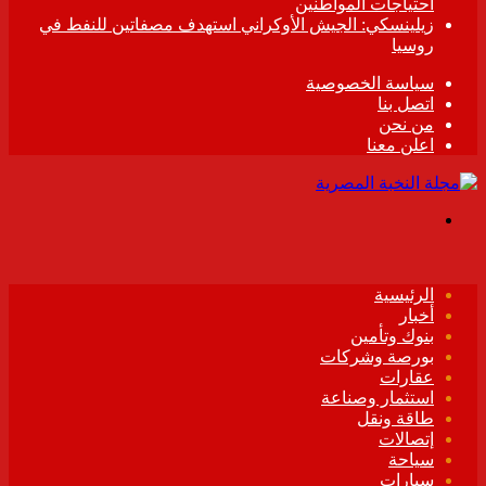
احتياجات المواطنين
زيلينسكي: الجيش الأوكراني استهدف مصفاتين للنفط في
روسيا
سياسة الخصوصية
اتصل بنا
من نحن
اعلن معنا
القائمة
الرئيسية
أخبار
بنوك وتأمين
بورصة وشركات
عقارات
استثمار وصناعة
طاقة ونقل
إتصالات
سياحة
سيارات