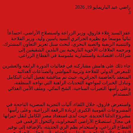
راضي عبد الباري
مايو 19, 2026
3
عقد السيد علاء فاروق، وزير الزراعة واستصلاح الأراضي، اجتماعاً
ثنائياً موسعاً مع نظيره الجزائري السيد ياسين وليد، وزير الفلاحة
والتنمية الريفية والصيد البحري، لبحث سبل تعزيز التعاون المشترك،
وترجمة العلاقات الأخوية التاريخية بين البلدين الشقيقين إلى
شراكات اقتصادية واستثمارية ملموسة في القطاع الزراعي.
جاء ذلك على هامش مشاركته في فعاليات الدورة الرابعة والعشرين
للمعرض الدولي للفلاحة وتربية المواشي والصناعات الغذائية
المنعقد بالعاصمة الجزائرية، حيث تم مناقشة تفعيل آليات التكامل
وتبادل الخبرات لمواجهة التحديات الراهنة التي تواجه المنطقة،
وعلى رأسها التغيرات المناخية، الشح المائي، وملف الأمن الغذائي
المستدام.
واستعرض فاروق، خلال اللقاء، آليات التجربة المصرية الناجحة في
المشروعات القومية الكبرى لزيادة الرقعة الزراعية، وعلى رأسها
مشروع الدلتا الجديدة، حيث أبدى استعداد مصر الكامل لنقل خبراتها
في مجال استصلاح الأراضي الصحراوية، والتحول الرقمي في
القطاع الزراعي، واستخدام نظم الري الحديثة، بالإضافة إلى توفير
التقاوي عالية الإنتاجية والمقاومة للجفاف إلى الجانب الجزائري