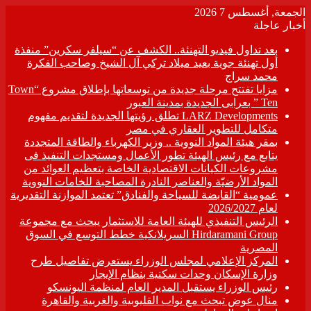
الجمعة, أغسطس 7 2026
أخبار عاجلة
بعد تداول فيديو التهنئة.. الكشف عن “سيلفر سكرين” منفذة
أول تهنئة جوية بعيد ميلاد تركي آل الشيخ وصاحب الفكرة
محمد سراج
مزايا تفتتح مرحلة جديدة من توسعاتها بإطلاق مشروع “Town
Ten ” بعرابى الجديدة بمدينة العبور
LARZ Developments تطلق رؤيتها الجديدة لتقديم مفهوم
متكامل للتطوير العقاري في مصر
بمقر هيئة المواد النووية .. وزير الكهرباء والطاقة المتجددة
يتابع مع رئيس الهيئة تطور الأعمال ومستجدات التنفيذ فى
مشروعات الكيانات الاقتصادية الخاصة بتعظيم العوائد من
المواد الأرضيّة والعناصر النادرة المصاحبة للخامات النووية
عمومية “القابضة للسياحة والفنادق” تعتمد الموازنة التقديرية
لعام 2026/2027
الرئيس التنفيذي للهيئة العامة للاستثمار يبحث مع مجموعة
Hirdaramani Group السريلانكية خطط التوسع في السوق
المصرية
المركز الإعلامي لمجلس الوزراء يستعرض تفاصيل طرح
وزارة الإسكان وحدات سكنية بنظام الإيجار
رئيس الوزراء يستقبل المدير العام لمنظمة اليونسكو
منال عوض تبحث مع نواب القليوبية والغربية والقاهرة