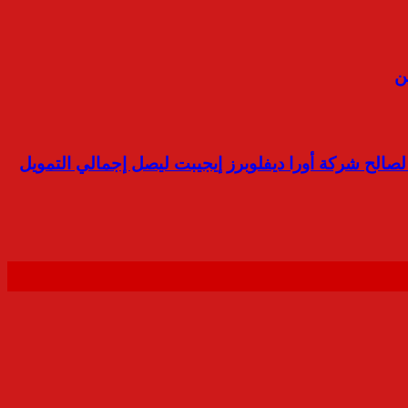
ن
حالف مصرفي يقوده بنك مصر لترتيب تمويل مشترك إضافي بقيمة 4 مليارات جنيه لصالح شركة أورا ديفلوبرز إيجيبت ليصل إجمالي التمويل