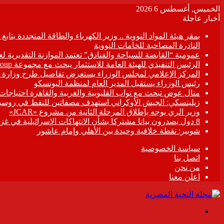
الخميس, أغسطس 6 2026
أخبار عاجلة
بمقر هيئة المواد النووية .. وزير الكهرباء والطاقة المتجددة يت
النادرة المصاحبة للخامات النووية
عمومية “القابضة للسياحة والفنادق” تعتمد الموازنة التقديرية لعام 6/2027
الرئيس التنفيذي للهيئة العامة للاستثمار يبحث مع مجموعة Hirdaramani Group السريلانكية خطط التوسع في السوق المصرية
المركز الإعلامي لمجلس الوزراء يستعرض تفاصيل طرح وزارة ال
رئيس الوزراء يستقبل المدير العام لمنظمة اليونسكو
منال عوض تبحث مع نواب القليوبية والغربية والقاهرة احتياجات
زيلينسكي: الجيش الأوكراني استهدف مصفاتين للنفط في روسيا
وزير الري يوجه بإطلاق المرحلة الثانية من مشروع «JCAR»
8 دول يصدرون بيانا مشتركا بشأن الانتهاكات الإسرائيلية في غزة
شوبير: نقطة خلافية وحيدة بين الأهلي وإمام عاشور
سياسة الخصوصية
اتصل بنا
من نحن
اعلن معنا
القائمة