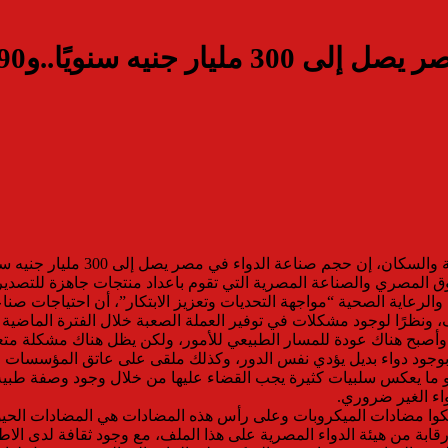
يف، ونظرًا لوجود مشكلات في توفير العملة الصعبة خلال الفترة الماضية
اء وأصبح هناك عودة للمسار الطبيعي للأمور، ولكن يظل هناك مشكلة متعل
 بوجود دواء بديل يؤدي نفس الدور، وكذلك ملقى على عاتق المؤسسات ال
هو ما يعكس سلبيات كثيرة يجب القضاء عليها من خلال وجود وصفة طبية
واء الغير ضروري.
ل 2050 وفاة حوالي 10 مليون مواطن يستهلكوا مضادات الميكروبات وعلى رأس هذه المضادات
 رقابة من هيئة الدواء المصرية على هذا الملف، مع وجود ثقافة لدى ال