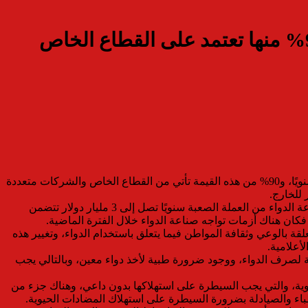
وزير الصحة: حجم صناعة الدواء في مصر يصل إلى 300 مليار جنيه سنويًا..و90% منها تعتمد على القطاع الخاص
قال الأستاذ الدكتور / خالد عبد الغفار، نائب رئيس الوزراء ووزير الصحة والسكان، إن حجم صناعة الدواء في مصر يصل إلى 300 مليار جنيه سنويًا، و90% من هذه القيمة تأتي من القطاع الخاص والشركات متعددة
وأضاف في كلمته خلال الجلسة الافتتاحية لمؤتمر الأهرام الرابع للدواء والرعاية الصحية “مواجهة التحديات وتعزيز الابتكار”، أن احتياجات صناعة الدواء من العملة الصعبة سنويًا تصل إلى 3 مليار دولار تتضمن
 فكان هناك أزمات تواجه صناعة الدواء خلال الفترة الماضية.
قة بالوعي وثقافة المواطن فيما يتعلق باستخدام الدواء، وتغيير هذه
أعلامية.
 لصرف الدواء، ووجود ضرورة طبية لأخذ دواء معين، وبالتالي يجب
 هي المضادات الحيوية، والتي يجب السيطرة على استهلاكها بدون داعي، وهناك جزء من
اطباء والصيادلة بضرورة السيطرة على استهلاك المضادات الحيوية.