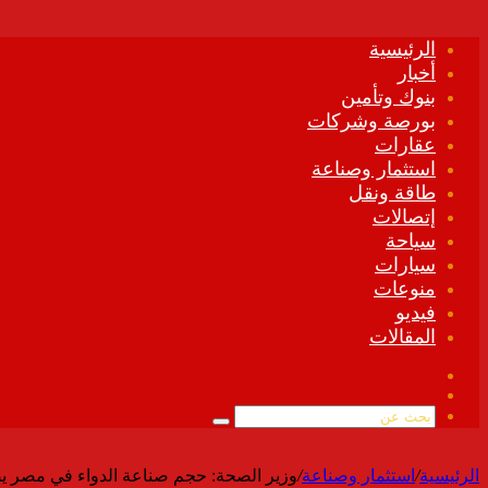
الرئيسية
أخبار
بنوك وتأمين
بورصة وشركات
عقارات
استثمار وصناعة
طاقة ونقل
إتصالات
سياحة
سيارات
منوعات
فيديو
المقالات
فيسبوك
ملخص
الموقع
بحث
RSS
عن
الرئيسية
/
استثمار وصناعة
/
وزير الصحة: حجم صناعة الدواء في مصر يصل إلى 300 مليار جنيه سنويًا..و90% منها تعتمد على القطاع الخاص والش