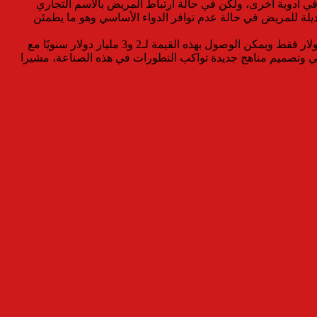
 في ادوية أخرى، ولكن في حالة ارتباط المريض بالاسم التجاري
ديلة للمريض في حالة عدم توافر الدواء الأساسي وهو ما يطمئن
وأكد أهمية دعم صناعة الدواء، وتوطين هذه الصناعة الضخمة وتطويرها ومضاعفة حجم تصديرها، حيث تقوم مصر بتصدير أدوية بقيمة مليار دولار فقط ويمكن الوصول بهذه القيمة لـ2 و3 مليار دولار سنويًا مع
يدلي وتصميم مناهج جديدة تواكب التطورات في هذه الصناعة، مشيرا