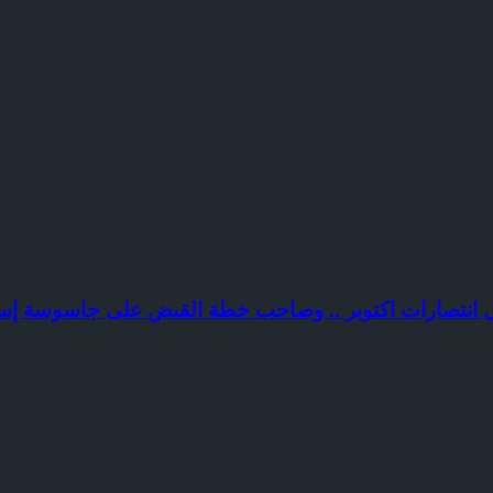
طل انتصارات اكتوبر .. وصاحب خطة القبض على جاسوسة إس