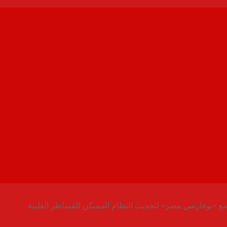
مع «نوفارتس مصر» لتحديث النظام المميكن للقساطر القلبية