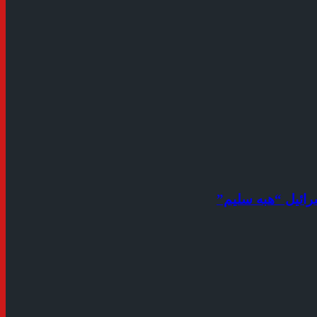
رائيل “هبه سليم”