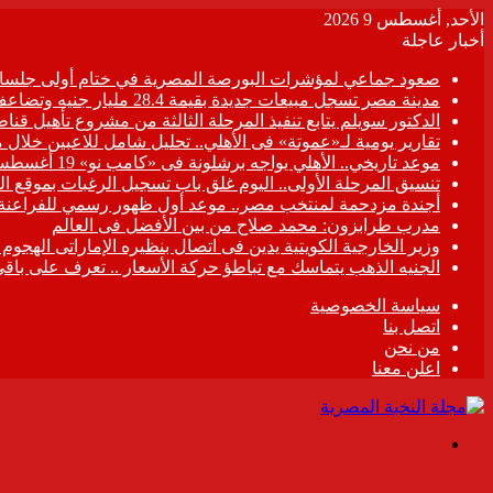
الأحد, أغسطس 9 2026
أخبار عاجلة
صعود جماعي لمؤشرات البورصة المصرية في ختام أولى جلسات
مدينة مصر تسجل مبيعات جديدة بقيمة 28.4 مليار جنيه وتضاعف معدلات التسليم خلال النصف الأول من 2026
الدكتور سويلم يتابع تنفيذ المرحلة الثالثة من مشروع تأهيل قناطر
تقارير يومية لـ«عموتة» فى الأهلي.. تحليل شامل للاعبين خلال 
موعد تاريخي.. الأهلي يواجه برشلونة فى «كامب نو» 19 أغسطس
تنسيق المرحلة الأولى.. اليوم غلق باب تسجيل الرغبات بموقع ال
أجندة مزدحمة لمنتخب مصر.. موعد أول ظهور رسمي للفراعنة
مدرب طرابزون: محمد صلاح من بين الأفضل فى العالم
وزير الخارجية الكويتية يدين فى اتصال بنظيره الإماراتى الهجوم
الجنيه الذهب يتماسك مع تباطؤ حركة الأسعار .. تعرف على باقي
سياسة الخصوصية
اتصل بنا
من نحن
اعلن معنا
القائمة