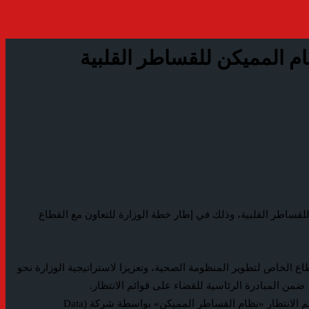
م المميكن للقساطر القلبية
للقساطر القلبية، وذلك في إطار خطة الوزارة للتعاون مع القطاع
اع الخاص لتطوير المنظومة الصحية، وتعزيزا لاستراتيجية الوزارة نحو
وأضاف «عبدالغفار» إلى أن البروتوكول يهدف إلى تقديم الدعم اللازم لتحديث النظام المميكن للقساطر القلبية، ضمن المبادرة الرئاسية لإنهاء قوائم الانتظار «نظام القساطر المميكن» بواسطة شركة (Data