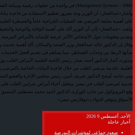
Management Systems – DMS) في واحدة من خطوات رقمنة وميكنة القطاع الصحي في مصر.
وأشار«عبدالغفار» أن الوزير وجة بضرور تعظيم الاستفادة من قاعدة بيا
على أهمية متابعة المرضي بعد العمليات الجراحية عاماً والقسطرة القلب
ولفت «عبدالغفار» إلى أن الوزير أكد على أهمية الوقاية والتوعية والتثق
وتقديم معلومات حول الأشخاص الأكثر عرضة للإصابة بالأمراض المزمنة.
وقال إن الدكتور خالد عبدالغفار وزير الصحة والسكان، أكد أهمية تحديث
شأنها الربط بين وحدات القساطر، مما يساهم في تقديم أفضل الخدمات 
وبدوره، أشار الدكتور أحمد نصار، رئيس اللجنة العلمية لأمراض القلب بوزا
القلبية، لخدمة مرضى القلب من خلال قاعدة البيانات الخاصة بالمرضى وم
ومن جانبه، أوضح الدكتور شريف أمين، رئيس مجلس الإدارة والعضو المن
خدمية لمرضى القلب في مصر، وتقليل أعباء أمراض شرايين القلب على
وقع البروتوكول من جانب الوزارة، الدكتور أحمد محمد مصطفى المنسق ا
الأسواق وتوفير الدواء بـ«نوفارتس مصر».