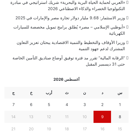
«العربي لحماية الحياة البرية والبحرية» شريك استراتيجي في مبادرة
التكنولوجيا الخضراء والذكاء الاصطناعي 2026
وزير الاستثمار: 9.68 مليار دولار تجارة مصر والإمارات في 2025
«أبوظبي الإسلامي – مصر» يُطلق برامج تمويل مخصصة للسيارات
الكهربائية
وزيرا الأوقاف والتخطيط والتنمية الاقتصادية يبحثان تعزيز التعاون
المشترك لدعم جهود التنمية
“الرقابة المالية” تقرر مد فترة توفيق أوضاع صناديق التأمين الخاصة
حتى 31 ديسمبر المقبل
أغسطس 2026
س
د
ن
ث
أرب
خ
ج
7
6
5
4
3
2
1
14
13
12
11
10
9
8
21
20
19
18
17
16
15