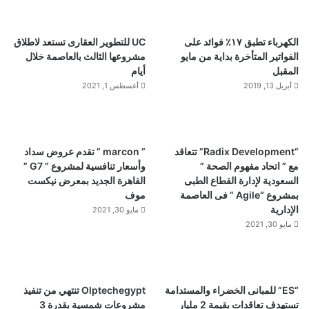
الكهرباء تطبق ١٧٪ فوائد على
UC للتطوير العقارى تستعد لاطلاق
الفواتير المتأخرة بداية من مايو
مشروعها الثالث بالعاصمة خلال
المقبل
أيام
أبريل 13, 2019
أغسطس 1, 2021
“Radix Development” تتعاقد
” marcon ” تقدم عروض سداد
مع ” اتحاد مفهوم الصحة ”
وأسعار تنافسية لمشروع ” G7 ”
السعودية لإدارة القطاع الطبى
القاهرة الجديد بمعرض نيكست
بمشروع “Agile ” فى العاصمة
موف
الإدارية
مايو 30, 2021
مايو 30, 2021
“ES” للمبانى الخضراء والمستدامة
Olptechegypt تنتهي من تنفيذ
تستهدف تعاقدات بقيمة 2 مليار
مشروعات شمسية بقدرة 3