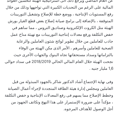
عن العام الماضي ويرجع ذلك الى استراتيجية الهيئة لتحسين العوائد
المالية على الرغم من التحديات الكبيرة التي تواجهها وذلك من خلال
رفع المستويات الإنتاجية ، ووضع خطة للإصلاح وتشغيل التوربينات
المتوقفة ، بالإضافة إلى برامج صيانة إصلاح بعض قطع الغيار بورش
الهيئة مثل الكروت الإلكترونية وصناديق التروس ، مما ساهم في
خفض التكلفة ورفع معدلات إنتاجية التوربينات مع تهيئة مناخ عمل
جاذب للعاملين من خلال تطوير لوائح شئون العاملين والرعاية
الصحية للعاملين وأسرهم ، الأمر الذى مكن الهيئة من الوفاء
بالتزاماتها وسداد مستحقاتها تجاه البنوك والجهات الأخرى حيث
نجحت الهيئة خلال العام المالي الحالي 2018/2019 فى سداد حوالى
1,6 مليار جنيه .
وفى نهاية الإجتماع أشاد الدكتور شاكر بالجهود المبذولة من قبل
العاملين ومجلس إدارة هيئة الطاقة المتجددة لإجراء أعمال الصيانة
وخطط الإصلاح مما يسهم فى رفع المعدلات الإنتاجية و خفض التكلفة
، مؤكداً على ضرورة الإستمرار على هذا النهج وتكاتف الجهود من
أجل الوصول للأهداف المرجوه.