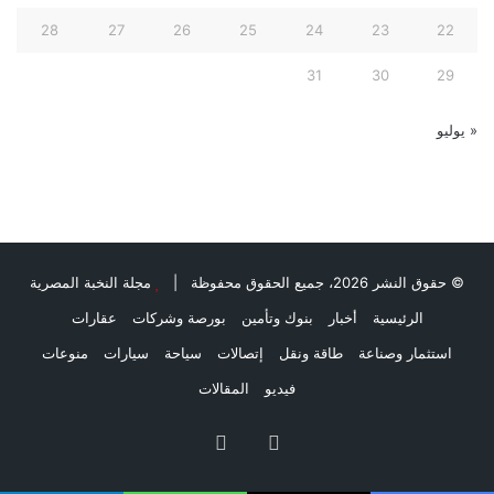
28
27
26
25
24
23
22
31
30
29
« يوليو
© حقوق النشر 2026، جميع الحقوق محفوظة |
مجلة النخبة المصرية
الرئيسية
أخبار
بنوك وتأمين
بورصة وشركات
عقارات
استثمار وصناعة
طاقة ونقل
إتصالات
سياحة
سيارات
منوعات
فيديو
المقالات
فيسبوك
ملخص