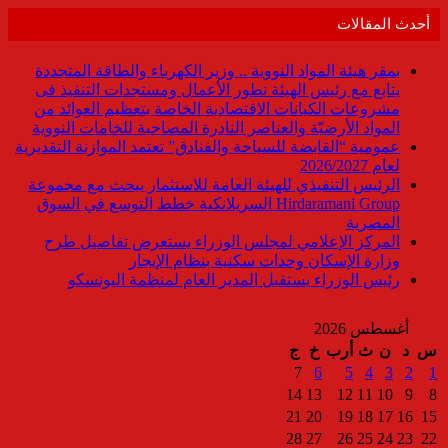
أحدث المقالات
بمقر هيئة المواد النووية .. وزير الكهرباء والطاقة المتجددة
يتابع مع رئيس الهيئة تطور الأعمال ومستجدات التنفيذ فى
مشروعات الكيانات الاقتصادية الخاصة بتعظيم العوائد من
المواد الأرضيّة والعناصر النادرة المصاحبة للخامات النووية
عمومية “القابضة للسياحة والفنادق” تعتمد الموازنة التقديرية
لعام 2026/2027
الرئيس التنفيذي للهيئة العامة للاستثمار يبحث مع مجموعة
Hirdaramani Group السريلانكية خطط التوسع في السوق
المصرية
المركز الإعلامي لمجلس الوزراء يستعرض تفاصيل طرح
وزارة الإسكان وحدات سكنية بنظام الإيجار
رئيس الوزراء يستقبل المدير العام لمنظمة اليونسكو
أغسطس 2026
س
د
ن
ث
أرب
خ
ج
7
6
5
4
3
2
1
14
13
12
11
10
9
8
21
20
19
18
17
16
15
28
27
26
25
24
23
22