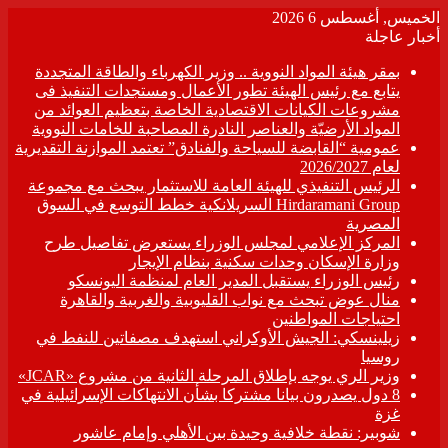
الخميس, أغسطس 6 2026
أخبار عاجلة
بمقر هيئة المواد النووية .. وزير الكهرباء والطاقة المتجددة
يتابع مع رئيس الهيئة تطور الأعمال ومستجدات التنفيذ فى
مشروعات الكيانات الاقتصادية الخاصة بتعظيم العوائد من
المواد الأرضيّة والعناصر النادرة المصاحبة للخامات النووية
عمومية “القابضة للسياحة والفنادق” تعتمد الموازنة التقديرية
لعام 2026/2027
الرئيس التنفيذي للهيئة العامة للاستثمار يبحث مع مجموعة
Hirdaramani Group السريلانكية خطط التوسع في السوق
المصرية
المركز الإعلامي لمجلس الوزراء يستعرض تفاصيل طرح
وزارة الإسكان وحدات سكنية بنظام الإيجار
رئيس الوزراء يستقبل المدير العام لمنظمة اليونسكو
منال عوض تبحث مع نواب القليوبية والغربية والقاهرة
احتياجات المواطنين
زيلينسكي: الجيش الأوكراني استهدف مصفاتين للنفط في
روسيا
وزير الري يوجه بإطلاق المرحلة الثانية من مشروع «JCAR»
8 دول يصدرون بيانا مشتركا بشأن الانتهاكات الإسرائيلية في
غزة
شوبير: نقطة خلافية وحيدة بين الأهلي وإمام عاشور