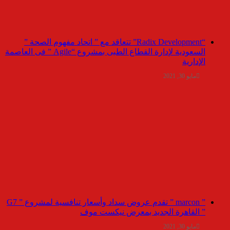
“Radix Development” تتعاقد مع ” اتحاد مفهوم الصحة ”
السعودية لإدارة القطاع الطبى بمشروع “Agile ” فى العاصمة
الإدارية
مايو 30, 2021
” marcon ” تقدم عروض سداد وأسعار تنافسية لمشروع ” G7
” القاهرة الجديد بمعرض نيكست موف
مايو 30, 2021