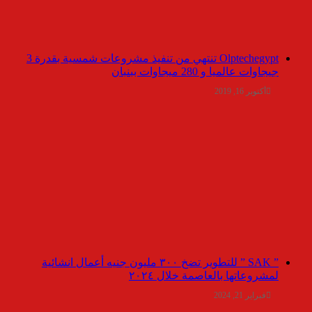
Olptechegypt تنتهي من تنفيذ مشروعات شمسية بقدرة 3
جيجاوات عالميا و 280 ميجاوات ببنبان
أكتوبر 16, 2019
” SAK ” للتطوير تضخ ٣٠٠ مليون جنيه أعمال انشائية
لمشروعاتها بالعاصمة خلال ٢٠٢٤
فبراير 21, 2024