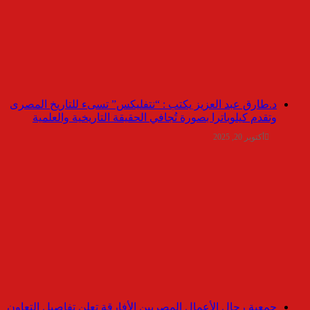
د.طارق عبد العزيز يكتب : “نتفليكس” تسىء للتاريخ المصرى
وتقدم كيلوباترا بصورة تُجافي الحقيقة التاريخية والعلمية
أكتوبر 20, 2025
جمعية رجال الأعمال المصريين الأفارقة تعلن تفاصيل التعاون