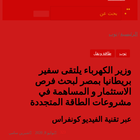
ملخص
فيسبوك
الموقع
بحث
RSS
عن
الرئيسية
/
توب
توب
طاقة ونقل
وزير الكهرباء يلتقى سفير
بريطانيا بمصر لبحث فرص
الاستثمار و المساهمة في
مشروعات الطاقة المتجددة
عبر تقنية الفيديو كونفراس
323
يوليو 8, 2020
شيرين سامى