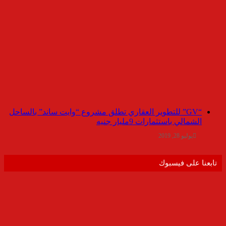
“GV” للتطوير العقاري تطلق مشروع “وايت ساند” بالساحل
الشمالي باستثمارات 9مليار جنيه
يوليو 28, 2019
تابعنا على فيسبوك