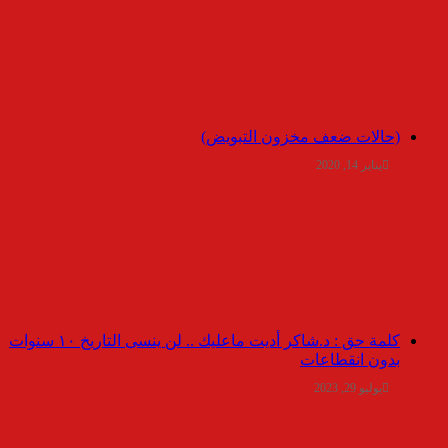
(حالات ضعف مخزون التبويض)
يناير 14, 2020
كلمة حق : د.شاكر أديت ماعليك .. لن ينسى التاريخ ١٠ سنوات
بدون انقطاعات
يوليو 29, 2023