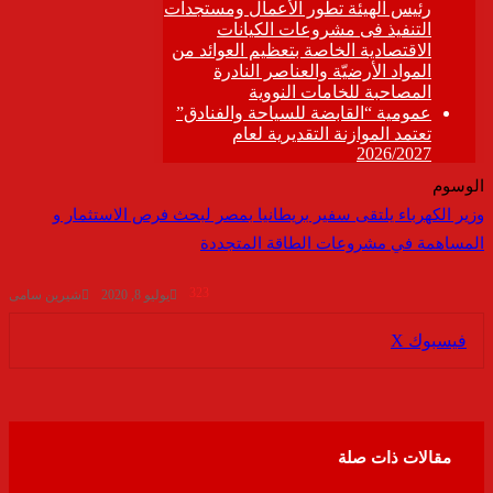
الوسوم
وزير الكهرباء يلتقى سفير بريطانيا بمصر لبحث فرص الاستثمار و
المساهمة في مشروعات الطاقة المتجددة
323
يوليو 8, 2020
شيرين سامى
ڤايبر
طباعة
تيلقرام
واتساب
مشاركة
فيسبوك
‫X
عبر
البريد
مقالات ذات صلة