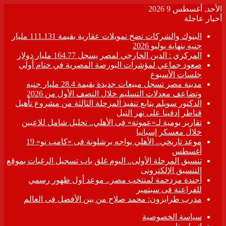
الأحد, أغسطس 9 2026
أخبار عاجلة
البنوك والشركات تضخ تمويلات عقارية بقيمة 111.131 مليار
جنيه بنهاية يوليو 2026
المركزي : الدين الخارجي لمصر يسجل 164.77 مليار دولار
صعود جماعي لمؤشرات البورصة المصرية في ختام أولى
جلسات الأسبوع
مدينة مصر تسجل مبيعات جديدة بقيمة 28.4 مليار جنيه
وتضاعف معدلات التسليم خلال النصف الأول من 2026
الدكتور سويلم يتابع تنفيذ المرحلة الثالثة من مشروع تأهيل
قناطر إدفينا على نهر النيل
تقارير يومية لـ«عموتة» فى الأهلي.. تحليل شامل للاعبين
خلال معسكر إسبانيا
موعد تاريخي.. الأهلي يواجه برشلونة فى «كامب نو» 19
أغسطس
تنسيق المرحلة الأولى.. اليوم غلق باب تسجيل الرغبات بموقع
التنسيق الإلكترونى
أجندة مزدحمة لمنتخب مصر.. موعد أول ظهور رسمي
للفراعنة فى سبتمبر
مدرب طرابزون: محمد صلاح من بين الأفضل فى العالم
سياسة الخصوصية