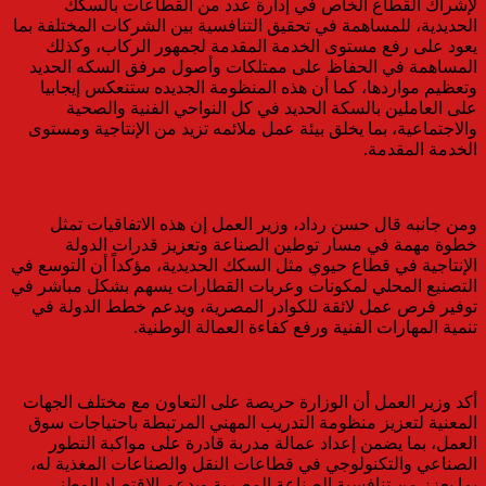
لإشراك القطاع الخاص في إدارة عدد من القطاعات بالسكك
الحديدية، للمساهمة في تحقيق التنافسية بين الشركات المختلفة بما
يعود على رفع مستوى الخدمة المقدمة لجمهور الركاب، وكذلك
المساهمة في الحفاظ على ممتلكات وأصول مرفق السكه الحديد
وتعظيم مواردها، كما أن هذه المنظومة الجديده ستنعكس إيجابيا
على العاملين بالسكة الحديد في كل النواحي الفنية والصحية
والاجتماعية، بما يخلق بيئة عمل ملائمه تزيد من الإنتاجية ومستوى
الخدمة المقدمة.
ومن جانبه قال حسن رداد، وزير العمل إن هذه الاتفاقيات تمثل
خطوة مهمة في مسار توطين الصناعة وتعزيز قدرات الدولة
الإنتاجية في قطاع حيوي مثل السكك الحديدية، مؤكداً أن التوسع في
التصنيع المحلي لمكونات وعربات القطارات يسهم بشكل مباشر في
توفير فرص عمل لائقة للكوادر المصرية، ويدعم خطط الدولة في
تنمية المهارات الفنية ورفع كفاءة العمالة الوطنية.
أكد وزير العمل أن الوزارة حريصة على التعاون مع مختلف الجهات
المعنية لتعزيز منظومة التدريب المهني المرتبطة باحتياجات سوق
العمل، بما يضمن إعداد عمالة مدربة قادرة على مواكبة التطور
الصناعي والتكنولوجي في قطاعات النقل والصناعات المغذية له،
بما يعزز من تنافسية الصناعة المصرية ويدعم الاقتصاد الوطني.