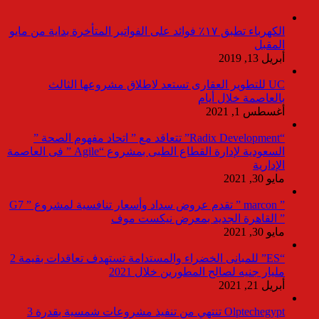
الكهرباء تطبق ١٧٪ فوائد على الفواتير المتأخرة بداية من مايو
المقبل
أبريل 13, 2019
UC للتطوير العقارى تستعد لاطلاق مشروعها الثالث
بالعاصمة خلال أيام
أغسطس 1, 2021
“Radix Development” تتعاقد مع ” اتحاد مفهوم الصحة ”
السعودية لإدارة القطاع الطبى بمشروع “Agile ” فى العاصمة
الإدارية
مايو 30, 2021
” marcon ” تقدم عروض سداد وأسعار تنافسية لمشروع ” G7
” القاهرة الجديد بمعرض نيكست موف
مايو 30, 2021
“ES” للمبانى الخضراء والمستدامة تستهدف تعاقدات بقيمة 2
مليار جنيه لصالح المطورين خلال 2021
أبريل 21, 2021
Olptechegypt تنتهي من تنفيذ مشروعات شمسية بقدرة 3