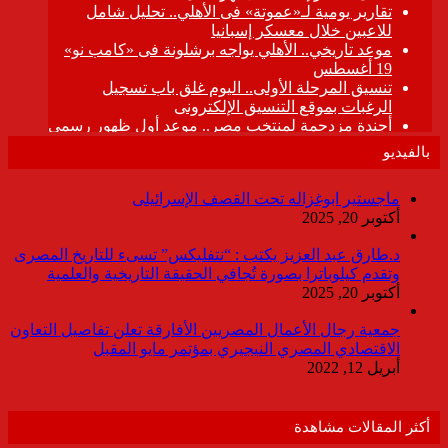
بالفيديو
ماجستير ابوغزاله تحت القصف الإسرائيلى
أكتوبر 20, 2025
د.طارق عبد العزيز يكتب : “نتفليكس” تسىء للتاريخ المصرى
وتقدم كيلوباترا بصورة تُجافي الحقيقة التاريخية والعلمية
أكتوبر 20, 2025
جمعية رجال الأعمال المصريين الأفارقة تعلن تفاصيل التعاون
الاقتصادي المصري النيجيري بمؤتمر مايو المقبل
أبريل 12, 2022
أكثر المقالات مشاهدة