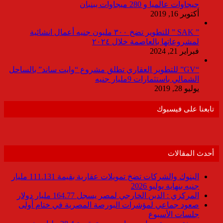
جيجاوات عالميا و 280 ميجاوات ببنبان
أكتوبر 16, 2019
” SAK ” للتطوير تضخ ٣٠٠ مليون جنيه أعمال انشائية
لمشروعاتها بالعاصمة خلال ٢٠٢٤
فبراير 21, 2024
“GV” للتطوير العقاري تطلق مشروع “وايت ساند” بالساحل
الشمالي باستثمارات 9مليار جنيه
يوليو 28, 2019
تابعنا على فيسبوك
أحدث المقالات
البنوك والشركات تضخ تمويلات عقارية بقيمة 111.131 مليار
جنيه بنهاية يوليو 2026
المركزي : الدين الخارجي لمصر يسجل 164.77 مليار دولار
صعود جماعي لمؤشرات البورصة المصرية في ختام أولى
جلسات الأسبوع