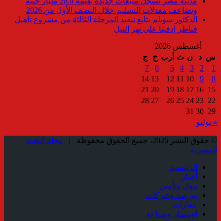
مدينة مصر تسجل مبيعات جديدة بقيمة 28.4 مليار جنيه
وتضاعف معدلات التسليم خلال النصف الأول من 2026
الدكتور سويلم يتابع تنفيذ المرحلة الثالثة من مشروع تأهيل
قناطر إدفينا على نهر النيل
أغسطس 2026
س
د
ن
ث
أرب
خ
ج
7
6
5
4
3
2
1
14
13
12
11
10
9
8
21
20
19
18
17
16
15
28
27
26
25
24
23
22
31
30
29
« يوليو
© حقوق النشر 2026، جميع الحقوق محفوظة |
مجلة النخبة
المصرية
الرئيسية
أخبار
بنوك وتأمين
بورصة وشركات
عقارات
استثمار وصناعة