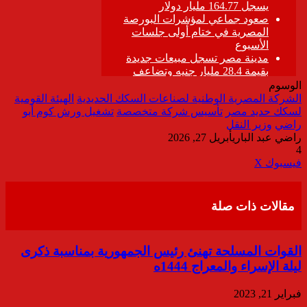
الوسوم
الشركة المصرية الوطنية لصناعات السكك الحديدية
الهيئة القومية
لسكك حديد مصر
تأسيس شركة متخصصة
تشغيل ورش كوم أبو
راضي
وزير النقل
راضي عبد الباري
أبريل 27, 2026
4
ڤايبر
طباعة
تيلقرام
واتساب
مشاركة
فيسبوك
‫X
عبر
البريد
مقالات ذات صلة
القوات المسلحة تهنئ رئيس الجمهورية بمناسبة ذكرى
ليلة الإسراء والمعراج 1444ه
فبراير 21, 2023