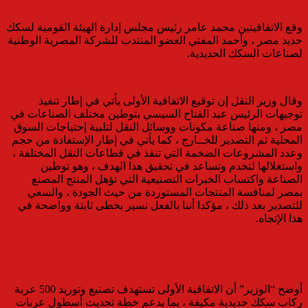
وقع الاتفاقيتين محمد عامر رئيس مجلس إدارة الهيئة القومية لسكك
حديد مصر ، وأحمد المفتي العضو المنتدب للشركة المصرية الوطنية
لصناعات السكك الحديدية.
وقال وزير النقل إن توقيع الاتفاقية الأولى يأتي في إطار تنفيذ
توجيهات الرئيس عبد الفتاح السيسي بتوطين مختلف الصناعات في
مصر ، ومنها صناعة مكونات ووسائل النقل لتلبية إحتياجات السوق
المحلية ثم التصدير للخــارج ، كما يأتي في إطار الإستفادة من حجم
وعدد المشروعات الضخمة التي تنفذ في قطاعات النقل المختلفة ،
واستغلالها لتخدم وتساعد في تحقيق هذا الهدف ، وهو توطين
الصناعة واكتساب الخبرات التصنيعية التي تؤهل المنتج المصنع
بمصر لمنافسة المنتجات المستوردة من حيث الجودة ، والسعي
للتصدير بعد ذلك ، مؤكدا أننا بالفعل نسير بخطى ثابتة وواضحة في
هذا الإتجاه.
أوضح “الوزير” أن الاتفاقية الأولى تستهدف تصنيع وتوريد 500 عربة
ركاب سكك حديدية مكيفة ، بما يدعم خطة تحديث أسطول عربات