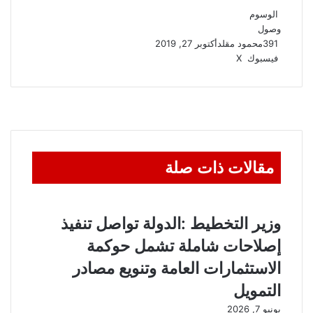
الوسوم
وصول
391
محمود مقلد
أكتوبر 27, 2019
ڤايبر
واتساب
تيلقرام
طباعة
مشاركة
فيسبوك
‫X
عبر
البريد
مقالات ذات صلة
وزير التخطيط :الدولة تواصل تنفيذ
إصلاحات شاملة تشمل حوكمة
الاستثمارات العامة وتنويع مصادر
التمويل
يونيو 7, 2026