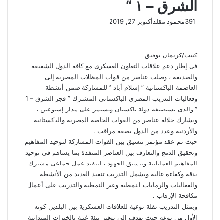
الشرق – ١ “
391
محمود مقلد
أكتوبر 27, 2019
كتبت/كريمان توفيق
فى إطار دعم علاقات التعاون العسكرى مع كافة الدول الشقيقة
والصديقة ، وصلت عناصر من قوات المظلات المصرية إلى
العاصمة الباكستانية ” إسلام أباد ” للمشاركة ضمن أنشطة
وفعاليات التدريب المصرى الباكستانى المشترك ” فجر الشرق – 1
” والذى تستضيفه دولة باكستان ويستمر على مدار إسبوعين ،
ويشارك خلاله عناصر من القوات الخاصة المصرية والباكستانية
والأردنية وعدد من الدول بصفة مراقب .
حيث تم عقد مؤتمر تنسيق بين القوات المشاركة لتوحيد المفاهيم
وتحقيق الدمج والتعارف بين العناصر المنفذة بما يساهم فى توحيد
المفاهيم العملياتية وتنسيق الجهود ، لتنفيذ عمل جماعى مشترك
بدقة وكفاءة عالية ويشمل التدريب تنفيذ العديد من الأنشطة
والفعاليات والرمايات النمطية وغير النمطية والتدريب على أعمال
مكافحة الإرهاب .
ويمثل التدريب نقلة نوعية للعلاقات العسكرية بين البلدين كونه
الأول من نوعه حيث يهدف إلى توفير بيئة غنية بالخبرات الميدانية