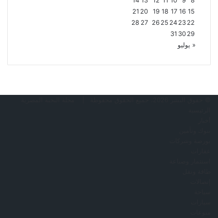
21
20
19
18
17
16
15
28
27
26
25
24
23
22
31
30
29
« يوليو
© حقوق النشر 2026، جميع الحقوق محفوظة |
مجلة النخبة المصرية
الرئيسية
أخبار
بنوك وتأمين
بورصة وشركات
عقارات
استثمار وصناعة
طاقة ونقل
إتصالات
سياحة
سيارات
منوعات