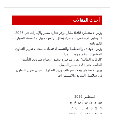
أحدث المقالات
وزير الاستثمار: 9.68 مليار دولار تجارة مصر والإمارات في 2025
«أبوظبي الإسلامي – مصر» يُطلق برامج تمويل مخصصة للسيارات
الكهربائية
وزيرا الأوقاف والتخطيط والتنمية الاقتصادية يبحثان تعزيز التعاون
المشترك لدعم جهود التنمية
“الرقابة المالية” تقرر مد فترة توفيق أوضاع صناديق التأمين
الخاصة حتى 31 ديسمبر المقبل
وزير الاستثمار يبحث مع نائب وزير التجارة الصيني تعزيز التعاون
في سلاسل التوريد والاستثمارات
أغسطس 2026
س
د
ن
ث
أرب
خ
ج
7
6
5
4
3
2
1
14
13
12
11
10
9
8