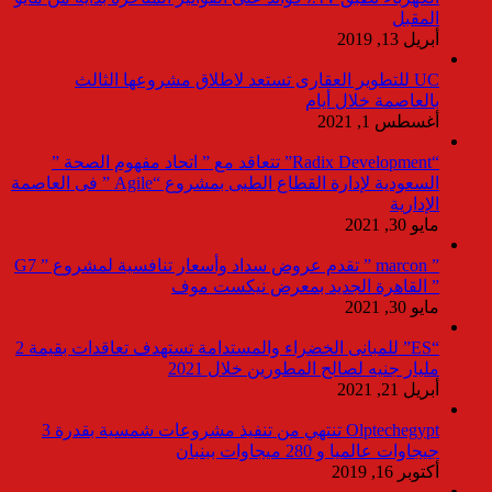
المقبل
أبريل 13, 2019
UC للتطوير العقارى تستعد لاطلاق مشروعها الثالث
بالعاصمة خلال أيام
أغسطس 1, 2021
“Radix Development” تتعاقد مع ” اتحاد مفهوم الصحة ”
السعودية لإدارة القطاع الطبى بمشروع “Agile ” فى العاصمة
الإدارية
مايو 30, 2021
” marcon ” تقدم عروض سداد وأسعار تنافسية لمشروع ” G7
” القاهرة الجديد بمعرض نيكست موف
مايو 30, 2021
“ES” للمبانى الخضراء والمستدامة تستهدف تعاقدات بقيمة 2
مليار جنيه لصالح المطورين خلال 2021
أبريل 21, 2021
Olptechegypt تنتهي من تنفيذ مشروعات شمسية بقدرة 3
جيجاوات عالميا و 280 ميجاوات ببنبان
أكتوبر 16, 2019