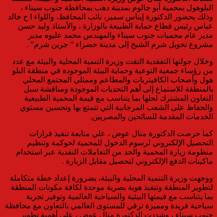
البلوهول بمحمية أبو جالوم بمدينة دهب بمحافظة جنوب سيناء ،
وذلك بحضور الدكتورة إيناس سمير، نائب المحافظ، واللواء ا ح خالد
عباس رئيس قطاع حماية الطبيعة بالوزارة ، والأستاذ وليد حسن
مدير عام محميات جنوب سيناء والمهندس محمد عليوه مدير
مشروع تحويل شرم الشيخ إلى مدينة خضراء ” جرين شرم” .
وخلال جولتها التفقدية التقت وزيرة التنمية المحلية والبيئة مع عدد
من رؤساء جمعية التوعية وحماية البيئة الموجودة في منطقة البلو
هول وأصحاب الكافيتريات والمطاعم وممثلي المجتمع المحلي
بالمنطقة للاستماع إلى أهم التحديات الموجودة ومناقشة سبل
التعاون المشترك لحلها بما يتناسب مع قيمة المحمية الطبيعية
والحفاظ على الشعب المرجانية التي تتمتع بها وتحسين مستوي
الخدمات المقدمة للسائحين والمصريين.
كما حرصت الدكتورة منال عوض ، علي متابعة تنفيذ قرارات
التحصيل الإلكتروني لرسوم الدخول للمحمية لحوكمة وتنظيم
منظومة زيارة المحمية والحد من التعاملات النقدية عبر استخدام
ماكينات الدفع الإلكتروني لتحصيل مقابل الزيارة .
ووجهت وزيرة التنمية المحلية والبيئة، بضرورة إعداد خطة متكاملة
لتطوير المنطقة وتنفيذ هوية بصرية موحدة لكافة مكونات المنطقة
بما يتناسب مع قيمتها البيئية والسياحية العالمية وتوفير تجربة
سياحية فريدة ومميزة ترقي للمستوى العالمي بالتعاون مع محافظة
جنوب سيناء ، وشددت الدكتورة منال عوض ، علي أهمية تطوير