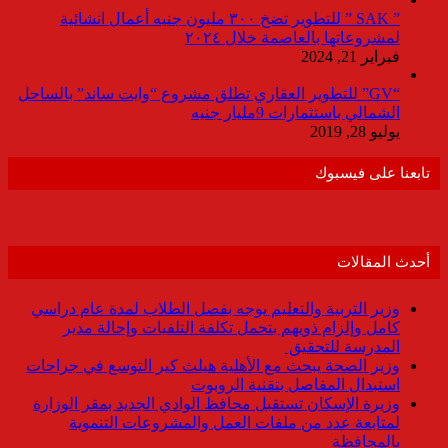
” SAK ” للتطوير تضخ ٣٠٠ مليون جنيه أعمال انشائية
لمشروعاتها بالعاصمة خلال ٢٠٢٤
فبراير 21, 2024
“GV” للتطوير العقاري تطلق مشروع “وايت ساند” بالساحل
الشمالي باستثمارات 9مليار جنيه
يوليو 28, 2019
تابعنا على فيسبوك
أحدث المقالات
وزير التربية والتعليم يوجه بفصل الطلاب لمدة عام دراسي
كامل وإلزام ذويهم بتحمل تكلفة التلفيات وإحالة مدير
المدرسة للتحقيق
وزير الصحة يبحث مع الأهلية هيلث كير التوسع في جراحات
استبدال المفاصل بتقنية الروبوت
وزيرة الإسكان تستقبل محافظ الوادي الجديد بمقر الوزارة
لمتابعة عدد من ملفات العمل والمشروعات التنموية
بالمحافظة