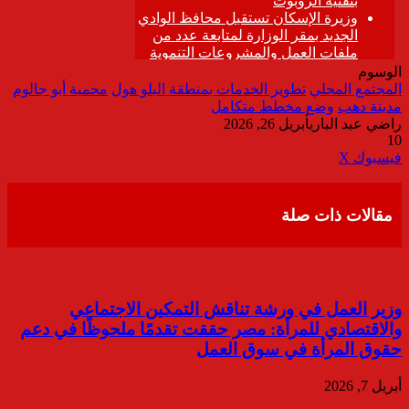
الوسوم
المجتمع المحلي
تطوير الخدمات بمنطقة البلو هول
محمية أبو جالوم
مدينة دهب
وضع مخطط متكامل
راضي عبد الباري
أبريل 26, 2026
10
ڤايبر
طباعة
تيلقرام
واتساب
مشاركة
فيسبوك
‫X
عبر
البريد
مقالات ذات صلة
وزير العمل في ورشة تناقش التمكين الاجتماعي
والاقتصادي للمرأة: مصر حققت تقدمًا ملحوظًا في دعم
حقوق المرأة في سوق العمل
أبريل 7, 2026