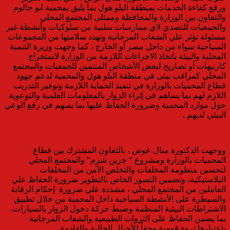
ورفع كفاءة الخدمات بمنطقة البلو هول بما يليق بمحمية ابو جالوم
والتعاون بين الوزارة والمحافظة وممثلي المجتمع المحلي
والجمعيات للتصدي لاي ممارسات سلبية من سلوكيات وأنشطة غير
مسئولة تؤثر علي الشعاب المرجانية وتهدد سلامتها من المجموعات
السياحية سواء من داخل مصر أو الخارج ، كما وجهت وزيرة التنمية
المحلية والبيئة باتخاذ الاجراءات اللازمة من الوزارة لاستخراج
كارنيهات أو تصاريح لبعض الأشخاص المنتمين للجمعيات والمجتمع
المحلي كمراقب بيئى في منطقة البلو هول والمحمية لدعم جهود
قطاع المحميات بالوزارة في تنفيذ الحماية اللازمة وتوفير التدريب
اللازم لهم بما يساهم في إثراء الزوار بالمعلومات العلمية والتوعوية
حول موارد المحمية وضرورة الحفاظ عليها بما يسهم في رفع الوعي
البيئي لديهم .
ووجهت الدكتورة منال عوض ، بالتعاون المشترك بين قطاع
المحميات بالوزارة ومشروع ” جرين شرم” والمجتمع المحلي
لتحسين منظومة المخلفات والتخلص الآمن من المخلفات
البلاستيكية، وتضمين التصور الخاص بالتطوير ضرورة الحفاظ علي
العاملين من المجتمع المحلي ، مشددة علي ضرورة إحكام الرقابة
والسيطرة على الأنشطة السياحية داخل المحمية من خلال تطبيق
الاشتراطات البيئية المنظمة وضبط حركة دخول الزوار بالسيارات،
بما يضمن الحفاظ على الثروات الطبيعية والشعاب المرجانية
باعتبارها ثروة قومية وحقاً للأجيال الحالية والقادمة.