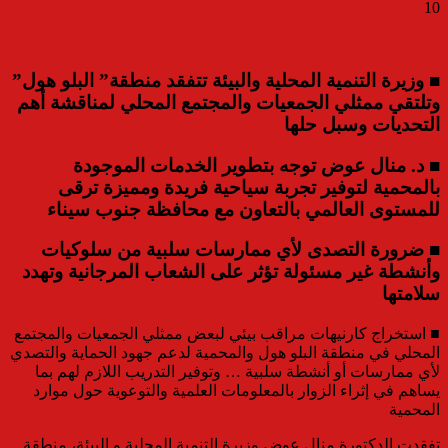
10
■ وزيرة التنمية المحلية والبيئة تتفقد منطقة” البلو هول”
وتلتقي ممثلي الجمعيات والمجتمع المحلي لمناقشة أهم
التحديات وسبل حلها
■ د. منال عوض توجه بتطوير الخدمات الموجودة
بالمحمية لتوفير تجربة سياحية فريدة ومميزة ترقى
للمستوى العالمي بالتعاون مع محافظة جنوب سيناء
■ ضرورة التصدى لأي ممارسات سلبية من سلوكيات
وأنشطة غير مسئولة تؤثر على الشعاب المرجانية وتهدد
سلامتها
■ استخراج كارنيهات مراقب بيئي لبعض ممثلي الجمعيات والمجتمع
المحلي في منطقة البلو هول والمحمية لدعم جهود الحماية والتصدي
لأي ممارسات أو أنشطة سلبية … وتوفير التدريب اللازم لهم بما
يساهم في إثراء الزوار بالمعلومات العلمية والتوعوية حول موارد
المحمية
تفقدت الدكتورة منال عوض وزيرة التنمية المحلية و البيئة، منطقة