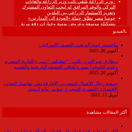
بالفيديو
ماجستير ابوغزاله تحت القصف الإسرائيلى
أكتوبر 20, 2025
د.طارق عبد العزيز يكتب : “نتفليكس” تسىء للتاريخ المصرى
وتقدم كيلوباترا بصورة تُجافي الحقيقة التاريخية والعلمية
أكتوبر 20, 2025
جمعية رجال الأعمال المصريين الأفارقة تعلن تفاصيل التعاون
الاقتصادي المصري النيجيري بمؤتمر مايو المقبل
أبريل 12, 2022
أكثر المقالات مشاهدة
الكهرباء تطبق ١٧٪ فوائد على الفواتير المتأخرة بداية من مايو