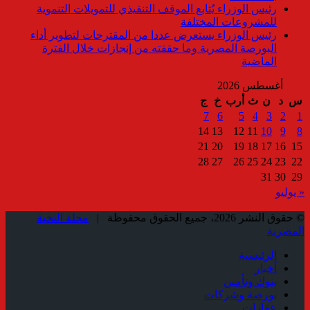
رئيس الوزراء يُتابع الموقف التنفيذي للتمويلات التنموية
للمشروعات المختلفة
رئيس الوزراء يستعرض عددا من المقترحات لتطوير أداء
البورصة المصرية وما حققته من إنجازات خلال الفترة
الماضية
أغسطس 2026
س
د
ن
ث
أرب
خ
ج
7
6
5
4
3
2
1
14
13
12
11
10
9
8
21
20
19
18
17
16
15
28
27
26
25
24
23
22
31
30
29
« يوليو
© حقوق النشر 2026، جميع الحقوق محفوظة |
مجلة النخبة
المصرية
الرئيسية
أخبار
بنوك وتأمين
بورصة وشركات
عقارات