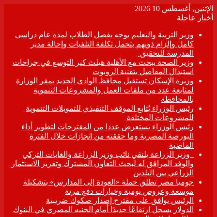
الإثنين, أغسطس 10 2026
أخبار عاجلة
وزير التربية والتعليم يوجه بفصل الطلاب لمدة عام دراسي
كامل وإلزام ذويهم بتحمل تكلفة التلفيات وإحالة مدير
المدرسة للتحقيق
وزير الصحة يبحث مع الأهلية هيلث كير التوسع في جراحات
استبدال المفاصل بتقنية الروبوت
وزيرة الإسكان تستقبل محافظ الوادي الجديد بمقر الوزارة
لمتابعة عدد من ملفات العمل والمشروعات التنموية
بالمحافظة
رئيس الوزراء يُتابع الموقف التنفيذي للتمويلات التنموية
للمشروعات المختلفة
رئيس الوزراء يستعرض عددا من المقترحات لتطوير أداء
البورصة المصرية وما حققته من إنجازات خلال الفترة
الماضية
وزير الزراعة يلتقي نائب وزير الزراعة والغابات التركي
والوفد المرافق له لبحث التعاون المشترك وتعزيز الاستثمار
الزراعي بين البلدين
جوميا مصر تطلق حملة «العودة إلى المدارس» بتشكيلة
موسعة وعروض يومية وخيارات دفع مرنة
الرئيس يوافق على مقترح إصدار صكوك ضريبية
الدولار يسجل ارتفاعًا جديدًا أمام الجنيه المصري في البنوك