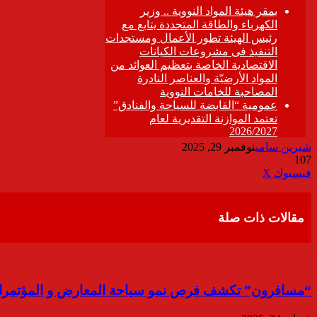
شيرين سامى
نوفمبر 29, 2025
107
ڤايبر
طباعة
تيلقرام
واتساب
مشاركة
فيسبوك
‫X
عبر
البريد
مقالات ذات صلة
“مسافرون” تكشف فرص نمو سياحة المعارض و المؤتمر