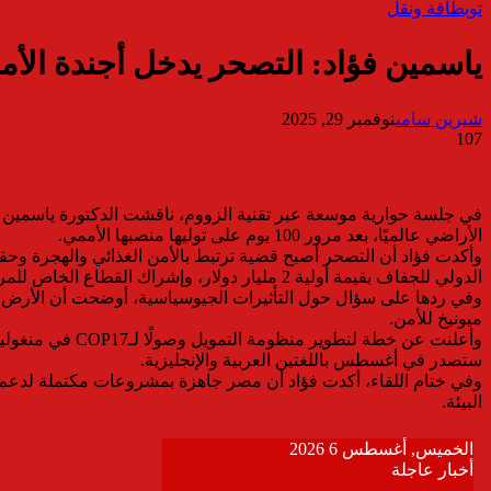
توب
طاقة ونقل
ياسمين فؤاد: التصحر يدخل أجندة الأم
شيرين سامى
نوفمبر 29, 2025
107
في جلسة حوارية موسعة عبر تقنية الزووم، ناقشت الدكتورة ياسمين فؤا
الأراضي عالميًا، بعد مرور 100 يوم على توليها منصبها الأممي.
الدولي للجفاف بقيمة أولية 2 مليار دولار، وإشراك القطاع الخاص للمرة الأولى في إعادة تأهيل الأراضي.
وفي ردها على سؤال حول التأثيرات الجيوسياسية، أوضحت أن الأرض ل
ميونيخ للأمن.
ستصدر في أغسطس باللغتين العربية والإنجليزية.
وفي ختام اللقاء، أكدت فؤاد أن مصر جاهزة بمشروعات مكتملة لدعم ا
البيئة.