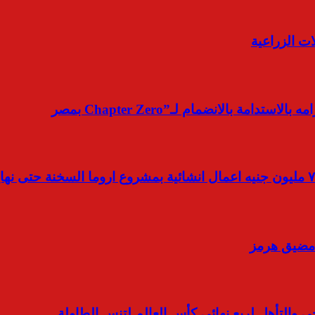
ت الزراعية
 مضيق هرمز
خي والتأهل لربع نهائي كأس العالم لتنس الطاولة