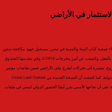
لاستثمار في الأراضي
ضاء جمعية كتاب البيئة والتنمية في مصر، مستقبل جهود مكافحة تدهور
وأكدت فؤاد أن التصحر أصبح قضية ترتبط بالأمن الغذائي والهجرة وحقوق المجتمعات المحلية، مشيرة إلى أن 40% من أراضي العالم تدهورت بالفعل. وكشفت عن أبرز مخرجات COP16، وفي مقدمتها الصندوق
النزوح، مشيرة إلى تحركات لطرح ملف الأراضي ضمن نقاشات مؤتمر
وأعلنت عن خطة لتطوير منظومة التمويل وصولًا لـCOP17 في منغوليا، تتضمن تحويل الأراضي إلى مجال استثماري واعد عبر صناديق تنموية دولية. كما كشفت أن النسخة الجديدة من Global Land Outlook
على أن نجاحها الأممي يعزز أيضًا الحضور الدولي لمصر في ملفات