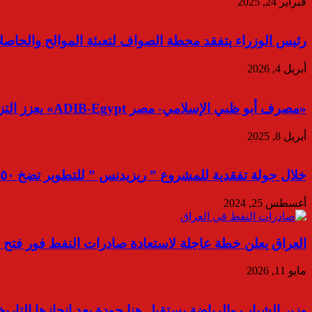
فبراير 24, 2025
رئيس الوزراء يتفقد محطة الصواف لتعبئة الموالح والحاصلا
أبريل 4, 2026
«مصرف أبو ظبي الإسلامي- مصر ADIB-Egypt» يعزز التزامه بالاستدامة بالانضمام لـ”Chapter Zero بمصر
أبريل 8, 2025
خلال جولة تفقدية للمشروع ” ريزيدنس ” للتطوير تضخ ٧٥٠ مليون جنيه اعمال انشائية بمشروع اروما السخنة حتى نهاية ٢٠٢٤
أغسطس 25, 2024
العراق يعلن خطة عاجلة لاستعادة صادرات النفط فور فتح
مايو 11, 2026
وزير الشباب والرياضة يستقبل هنا جودة بعد إنجازها التاري