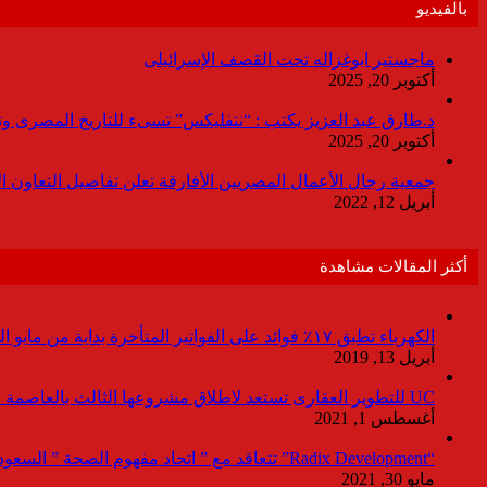
بالفيديو
ماجستير ابوغزاله تحت القصف الإسرائيلى
أكتوبر 20, 2025
د.طارق عبد العزيز يكتب : “نتفليكس” تسىء للتاريخ المصرى وتقدم
أكتوبر 20, 2025
جمعية رجال الأعمال المصريين الأفارقة تعلن تفاصيل التعاون ا
أبريل 12, 2022
أكثر المقالات مشاهدة
الكهرباء تطبق ١٧٪ فوائد على الفواتير المتأخرة بداية من مايو المقبل
أبريل 13, 2019
UC للتطوير العقارى تستعد لاطلاق مشروعها الثالث بالعاصمة خلال أيام
أغسطس 1, 2021
“Radix Development” تتعاقد مع ” اتحاد مفهوم الصحة ” السعودية لإدارة القطاع الطبى بمشروع “Agile ” فى العاصمة الإدارية
مايو 30, 2021