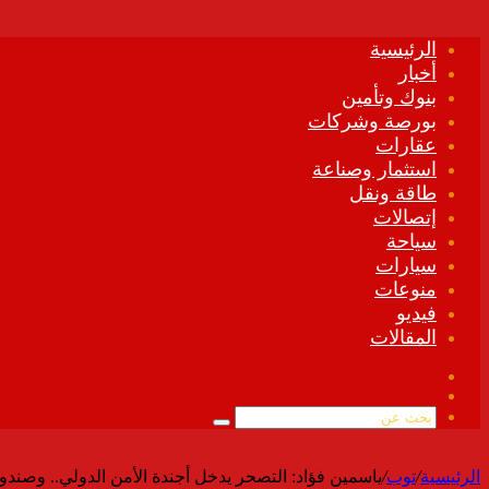
الرئيسية
أخبار
بنوك وتأمين
بورصة وشركات
عقارات
استثمار وصناعة
طاقة ونقل
إتصالات
سياحة
سيارات
منوعات
فيديو
المقالات
فيسبوك
ملخص
الموقع
بحث
RSS
عن
الرئيسية
/
توب
/
ياسمين فؤاد: التصحر يدخل أجندة الأمن الدولي.. وصندو