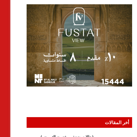
أخر المقالات
(حالات ضعف مخزون التبويض)