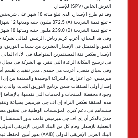
الغرض الخاص (SPV) للإصدار.
وقد تم طرح الإصدار، الذي تبلغ مدته 18 شهر على شريحتين وبمعدل فائدة ثابتة.
• تبلغ قيمة الشريحة (A) 872.5 مليون جنيه ومدتها 12 شهرًا، وحصلت على تصنيف ائتماني P1(sf).
• تبلغ قيمة الشريحة (B) 239.0 مليون جنيه ومدتها 18 شهرًا، وحصلت على تصنيف ائتماني A- (sf).
وفي هذ السياق، أعرب كريم رياض، الرئيس المالي لشركة ڤال
النمو، والمتمثل في الإصدار العشرين من سندات التوريق، و
الإصدار يعكس ثقة المستثمرين المتواصلة في الأداء المالي 
في ترسيخ المكانة الرائدة التي تنفرد بها الشركة في مجال 
وفي سياق متصل، أعربت مي حمدي، مدير تنفيذي لقسم أسوا
هيرميس، عن اعتزازها بالشراكة الوطيدة والممتدة بين إي ا
وجودة محفظة المنتجات والخدمات التي تقدمها، بالإضافة إ
هذه الصفقة تعكس التزام إي اف چي هيرميس بصياغة وتنفيذ 
ستساهم في دعم كبرى المؤسسات الوطنية في تحقيق مستهد
جديرٌ بالذكر أن إي اف چي هيرميس قامت بدور المستشار الم
البنك العربي الإفريقي الدولي (