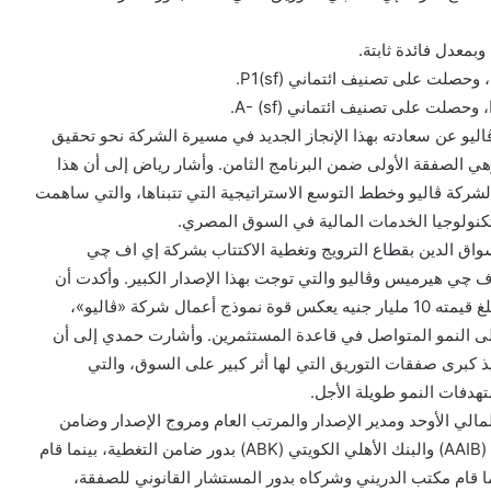
يو عن سعادته بهذا الإنجاز الجديد في مسيرة الشركة نحو تحقيق
هي الصفقة الأولى ضمن البرنامج الثامن. وأشار رياض إلى أن هذا
لشركة ڤاليو وخطط التوسع الاستراتيجية التي تتبناها، والتي ساهمت
تكنولوجيا الخدمات المالية في السوق المصري.
ق الدين بقطاع الترويج وتغطية الاكتتاب بشركة إي اف چي
ف چي هيرميس وڤاليو والتي توجت بهذا الإصدار الكبير. وأكدت أن
إصدار أولى الصفقات ضمن برنامج التوريق الجديد، والذي تبلغ قيمته 10 مليار جنيه يعكس قوة نموذج أعمال شركة «ڤاليو»،
لى النمو المتواصل في قاعدة المستثمرين. وأشارت حمدي إلى أن
كبرى صفقات التوريق التي لها أثر كبير على السوق، والتي
فات النمو طويلة الأجل.
الي الأوحد ومدير الإصدار والمرتب العام ومروج الإصدار وضامن
التغطية للإصدار. وقام كل من البنك العربي الإفريقي الدولي (AAIB) والبنك الأهلي الكويتي (ABK) بدور ضامن التغطية، بينما قام
AAIB) بدور أمين الحفظ. فيما قام مكتب الدريني وشركاه بدور المستشار القانوني للصفقة،