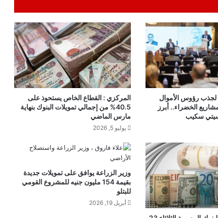
 لجذب رؤوس الأموال
المركزي : القطاع الخاص يستحوذ على
مشاريع الخضراء.. أبرز
40.5% من إجمالي تمويلات البنوك بنهاية
سيتي سكيب
مارس الماضي
يوليو 5, 2026
وزير الزراعة يوافق على تمويلات جديدة
بقيمة 154 مليون جنيه للمشروع القومي
للبتلو
أبريل 19, 2026
أسعار العملات بالبنوك المصرية الثلاثاء 23