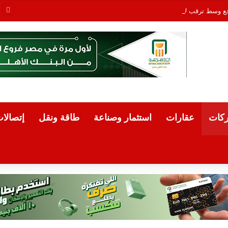
جع وسط ترقب لاتفاق لإعادة فتح مضيق هرمز
كات
عقارات
استثمار وصناعة
طاقة ونقل
إتصالا