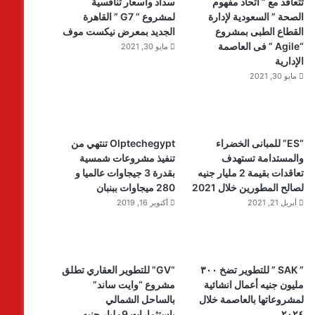
تتعاقد مع ” اتحاد مفهوم
سداد وأسعار تنافسية
الصحة ” السعودية لإدارة
لمشروع ” G7 ” القاهرة
القطاع الطبى بمشروع
الجديد بمعرض نيكست موف
“Agile ” فى العاصمة
مايو 30, 2021
الإدارية
مايو 30, 2021
“ES” للمبانى الخضراء
Olptechegypt تنتهي من
والمستدامة تستهدف
تنفيذ مشروعات شمسية
تعاقدات بقيمة 2 مليار جنيه
بقدرة 3 جيجاوات عالميا و
لصالح المطورين خلال 2021
280 ميجاوات ببنبان
أبريل 21, 2021
أكتوبر 16, 2019
” SAK ” للتطوير تضخ ٣٠٠
“GV” للتطوير العقاري تطلق
مليون جنيه أعمال انشائية
مشروع “وايت ساند”
لمشروعاتها بالعاصمة خلال
بالساحل الشمالي
٢٠٢٤
باستثمارات 9مليار جنيه