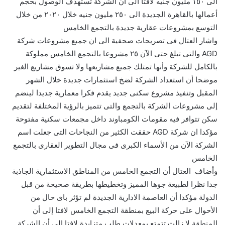
الى ١٥٠ مليون جنيه لافتا الى ان الشركة تستهدف الوصول بحجم
أعمالها بالقاهرة الجديدة الى ٢٥٠ مليون جنيه خلال ٢٠٢٠ من خلال
التوسع بمشروعات عقارية جديدة بالتجمع الخامس
واشار العتال فى تصريحات صحفية الى ان جميع مشروعات شركة
AGD والتى تبلغ حتى الآن ٢٥ مشروعا بالتجمع الخامس مملوكة
بالكامل للشركة وأنها تمتلك جميع مشاريعها ولا تسوق مشاريع الغير
موضحا أن استعداد الشركة لضخ استثمارات جديدة خلال الشهر
المقبل وتنفيذ مشروع سكنى جديد يقدم فكرا معمارية جديدا لينضم
إلى مشروعات الشركة بالتجمع والتى تتميز بالرؤية المختلفة لتقديم
سكن تتوافر فيه مقومات الكومباوند داخل مجمعات سكنية مفتوحة
مؤكدا ان شركة AGD حققت الكثير من النجاحات التى جعلت اسم
الشركة الآن من الأسماء الكبرى فى مجال التطوير العقارى بالتجمع
الخامس
وأضاف العتال أن التجمع الخامس من المناطق الاستثمارية الجاذبة
جدا نظرا لطبيعة جوها المميز وتخطيطها بطريقة صحيحة من قبل
الدولة مؤكدا أن العاصمة الادارية الجديدة لم تؤثر باى حال من
الأحوال على حركة البيع بمنطقة التجمع الخامس لافتا إلى أن
المنطقة لا زالت تتمتع بمعدلات طلب متزايدة لافتا إلى أن الشركة