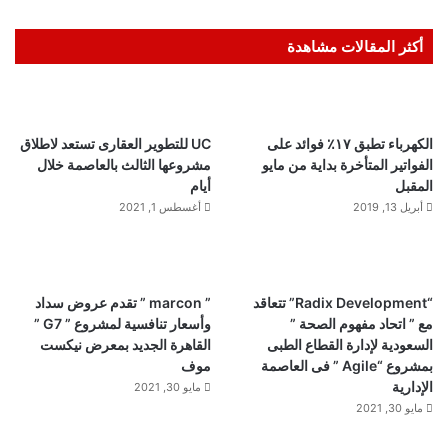
أكثر المقالات مشاهدة
الكهرباء تطبق ١٧٪ فوائد على
UC للتطوير العقارى تستعد لاطلاق
الفواتير المتأخرة بداية من مايو
مشروعها الثالث بالعاصمة خلال
المقبل
أيام
أبريل 13, 2019
أغسطس 1, 2021
“Radix Development” تتعاقد
” marcon ” تقدم عروض سداد
مع ” اتحاد مفهوم الصحة ”
وأسعار تنافسية لمشروع ” G7 ”
السعودية لإدارة القطاع الطبى
القاهرة الجديد بمعرض نيكست
بمشروع “Agile ” فى العاصمة
موف
الإدارية
مايو 30, 2021
مايو 30, 2021