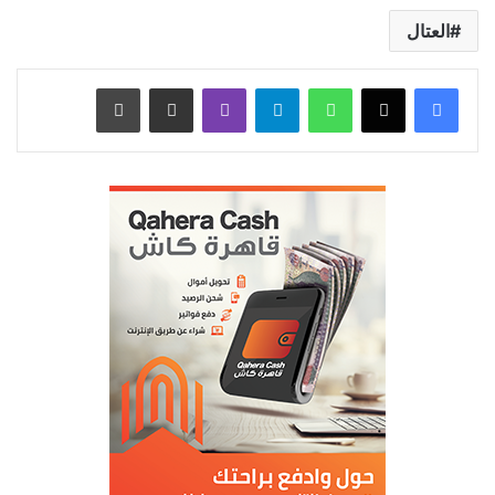
العتال
واتساب
تيلقرام
ڤايبر
مشاركة عبر البريد
طباعة