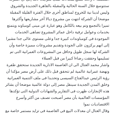
ستتوسع خلال السنة الحالية والمقبلة بالقاهرة الجديدة والشروق
وليس لدينا نية للخروج لمناطق أخرى خلال الفترة القليلة المقبلة
موضحا أن الشركة انتهت من مشروع ديالا آخر مشاريعها وأكثرها
تميزا بالتجمع وتم بيعه بالكامل وهو عبارة عن مينى كومباوند ويتمتع
بخدمات وعوامل ترفية داخل عمائر المشروع تضاهى الخدمات
الموجودة فى كومباوندات كبيرة جدا وعلى مستوى عالى جدا مشيرا
إلى انهم يركزون على الجودة وتقديم مشروعات مميزة خاصة وأن
الشركة لها سجل طويل وحافل من المشروعات العمرانية التى تم
تسليمها وحققت رضاءا كبيرا من قبل العملاء
واشار محمد العتال الى ان العاصمة الادارية الجديدة ستحقق طفرة
ونهضة عمرانية عالمية لم تتحقق قبل ذلك على أرض مصر مؤكدا أن
رؤية الرئيس عبدالفتاح السيسى وتحديدا فى ملف التنمية العمرانية
وخلق المدن الجديدة سينقل مصر إلى دولة عالمية موضحا أن بشائر
هذه الإنجازات ظهرت فى التقارير والشهادات الدولية التى تؤكدها
المؤسسات العالمية بأن مصر أصبحت تصنف من أكثر وأسرع
الاقتصاديات نموا
وقال العتال ان معدلات البيع فى العاصمة فى تزايد مستمر خاصة مع