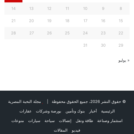
14
13
12
11
10
9
8
21
20
19
18
17
16
15
28
27
26
25
24
23
22
31
30
29
« يوليو
© حقوق النشر 2026، جميع الحقوق محفوظة |
مجلة النخبة المصرية
الرئيسية
أخبار
بنوك وتأمين
بورصة وشركات
عقارات
استثمار وصناعة
طاقة ونقل
إتصالات
سياحة
سيارات
منوعات
فيديو
المقالات