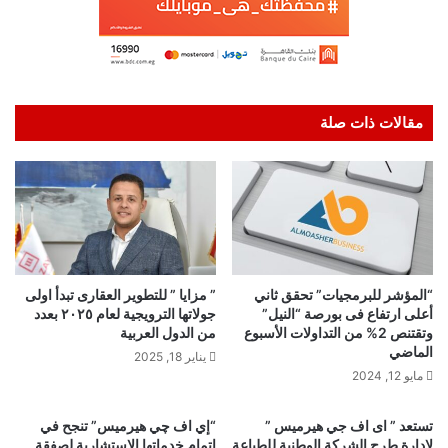
مقالات ذات صلة
“المؤشر للبرمجيات” تحقق ثاني
” مزايا ” للتطوير العقارى تبدأ اولى
أعلى ارتفاع فى بورصة “النيل”
جولاتها الترويجية لعام ٢٠٢٥ بعدد
وتقتنص 2% من التداولات الأسبوع
من الدول العربية
الماضي
يناير 18, 2025
مايو 12, 2024
تستعد ” اى اف جي هيرميس ”
“إي اف چي هيرميس” تنجح في
لإدارة طرح الشركة الوطنية للطباعة
إتمام خدماتها الاستشارية لصفقة