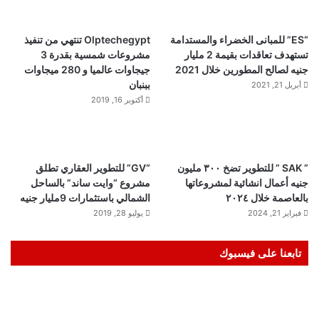
“ES” للمبانى الخضراء والمستدامة
Olptechegypt تنتهي من تنفيذ
تستهدف تعاقدات بقيمة 2 مليار
مشروعات شمسية بقدرة 3
جنيه لصالح المطورين خلال 2021
جيجاوات عالميا و 280 ميجاوات
ببنبان
أبريل 21, 2021
أكتوبر 16, 2019
” SAK ” للتطوير تضخ ٣٠٠ مليون
“GV” للتطوير العقاري تطلق
جنيه أعمال انشائية لمشروعاتها
مشروع “وايت ساند” بالساحل
بالعاصمة خلال ٢٠٢٤
الشمالي باستثمارات 9مليار جنيه
فبراير 21, 2024
يوليو 28, 2019
تابعنا على فيسبوك