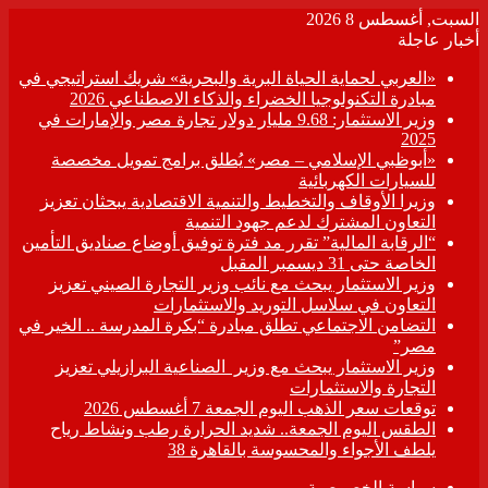
السبت, أغسطس 8 2026
أخبار عاجلة
«العربي لحماية الحياة البرية والبحرية» شريك استراتيجي في
مبادرة التكنولوجيا الخضراء والذكاء الاصطناعي 2026
وزير الاستثمار: 9.68 مليار دولار تجارة مصر والإمارات في
2025
«أبوظبي الإسلامي – مصر» يُطلق برامج تمويل مخصصة
للسيارات الكهربائية
وزيرا الأوقاف والتخطيط والتنمية الاقتصادية يبحثان تعزيز
التعاون المشترك لدعم جهود التنمية
“الرقابة المالية” تقرر مد فترة توفيق أوضاع صناديق التأمين
الخاصة حتى 31 ديسمبر المقبل
وزير الاستثمار يبحث مع نائب وزير التجارة الصيني تعزيز
التعاون في سلاسل التوريد والاستثمارات
التضامن الاجتماعي تطلق مبادرة “بكرة المدرسة .. الخير في
مصر”
وزير الاستثمار يبحث مع وزير الصناعية البرازيلي تعزيز
التجارة والاستثمارات
توقعات سعر الذهب اليوم الجمعة 7 أغسطس 2026
الطقس اليوم الجمعة.. شديد الحرارة رطب ونشاط رياح
يلطف الأجواء والمحسوسة بالقاهرة 38
سياسة الخصوصية