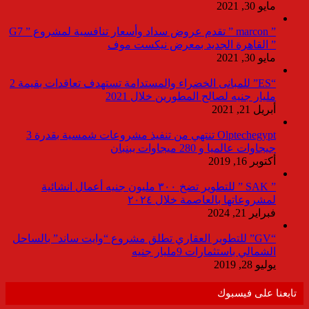
مايو 30, 2021
” marcon ” تقدم عروض سداد وأسعار تنافسية لمشروع ” G7
” القاهرة الجديد بمعرض نيكست موف
مايو 30, 2021
“ES” للمبانى الخضراء والمستدامة تستهدف تعاقدات بقيمة 2
مليار جنيه لصالح المطورين خلال 2021
أبريل 21, 2021
Olptechegypt تنتهي من تنفيذ مشروعات شمسية بقدرة 3
جيجاوات عالميا و 280 ميجاوات ببنبان
أكتوبر 16, 2019
” SAK ” للتطوير تضخ ٣٠٠ مليون جنيه أعمال انشائية
لمشروعاتها بالعاصمة خلال ٢٠٢٤
فبراير 21, 2024
“GV” للتطوير العقاري تطلق مشروع “وايت ساند” بالساحل
الشمالي باستثمارات 9مليار جنيه
يوليو 28, 2019
تابعنا على فيسبوك