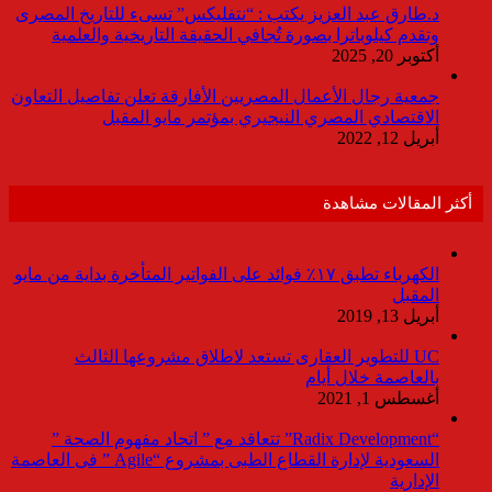
د.طارق عبد العزيز يكتب : “نتفليكس” تسىء للتاريخ المصرى
وتقدم كيلوباترا بصورة تُجافي الحقيقة التاريخية والعلمية
أكتوبر 20, 2025
جمعية رجال الأعمال المصريين الأفارقة تعلن تفاصيل التعاون
الاقتصادي المصري النيجيري بمؤتمر مايو المقبل
أبريل 12, 2022
أكثر المقالات مشاهدة
الكهرباء تطبق ١٧٪ فوائد على الفواتير المتأخرة بداية من مايو
المقبل
أبريل 13, 2019
UC للتطوير العقارى تستعد لاطلاق مشروعها الثالث
بالعاصمة خلال أيام
أغسطس 1, 2021
“Radix Development” تتعاقد مع ” اتحاد مفهوم الصحة ”
السعودية لإدارة القطاع الطبى بمشروع “Agile ” فى العاصمة
الإدارية