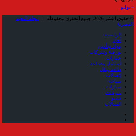
31
30
29
« يوليو
© حقوق النشر 2026، جميع الحقوق محفوظة |
مجلة النخبة
المصرية
الرئيسية
أخبار
بنوك وتأمين
بورصة وشركات
عقارات
استثمار وصناعة
طاقة ونقل
إتصالات
سياحة
سيارات
منوعات
فيديو
المقالات
فيسبوك
ملخص
الموقع
زر
RSS
الذهاب