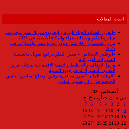
أحدث المقالات
«العربي لحماية الحياة البرية والبحرية» شريك استراتيجي في
مبادرة التكنولوجيا الخضراء والذكاء الاصطناعي 2026
وزير الاستثمار: 9.68 مليار دولار تجارة مصر والإمارات في
2025
«أبوظبي الإسلامي – مصر» يُطلق برامج تمويل مخصصة
للسيارات الكهربائية
وزيرا الأوقاف والتخطيط والتنمية الاقتصادية يبحثان تعزيز
التعاون المشترك لدعم جهود التنمية
“الرقابة المالية” تقرر مد فترة توفيق أوضاع صناديق التأمين
الخاصة حتى 31 ديسمبر المقبل
أغسطس 2026
س
د
ن
ث
أرب
خ
ج
7
6
5
4
3
2
1
14
13
12
11
10
9
8
21
20
19
18
17
16
15
28
27
26
25
24
23
22