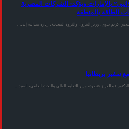
“إنبي” بالإمارات ويؤكد: الشركات المصرية
ات الطاقة بالمنطقة
س كريم بدوي، وزير البترول والثروة المعدنية، زيارة ميدانية إلى…
مع سفير بريطانيا
الدكتور عبدالعزيز قنصوة، وزير التعليم العالي والبحث العلمي، السيد…