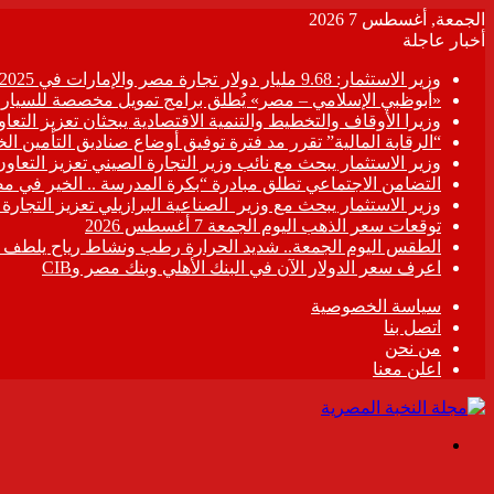
الجمعة, أغسطس 7 2026
أخبار عاجلة
وزير الاستثمار: 9.68 مليار دولار تجارة مصر والإمارات في 2025
«أبوظبي الإسلامي – مصر» يُطلق برامج تمويل مخصصة للسيارات
وزيرا الأوقاف والتخطيط والتنمية الاقتصادية يبحثان تعزيز التع
“الرقابة المالية” تقرر مد فترة توفيق أوضاع صناديق التأمين الخاصة حتى 31 د
وزير الاستثمار يبحث مع نائب وزير التجارة الصيني تعزيز التعا
التضامن الاجتماعي تطلق مبادرة “بكرة المدرسة .. الخير في م
وزير الاستثمار يبحث مع وزير الصناعية البرازيلي تعزيز التجارة
توقعات سعر الذهب اليوم الجمعة 7 أغسطس 2026
الطقس اليوم الجمعة.. شديد الحرارة رطب ونشاط رياح يلطف الأ
اعرف سعر الدولار الآن في البنك الأهلي وبنك مصر وCIB
سياسة الخصوصية
اتصل بنا
من نحن
اعلن معنا
القائمة