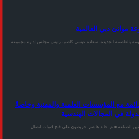
ة موانئ دبي العالمية
كومة بالعاصمة الجديدة، سعادة عيسى كاظم، رئيس مجلس إدارة مجموعة
ئمة مع المؤسسات العلمية والمهنية وخاصةً
لدولة في المجالات الهندسية
طين الصناعة ■ م. خالد هاشم: حريصون على فتح قنوات اتصال…