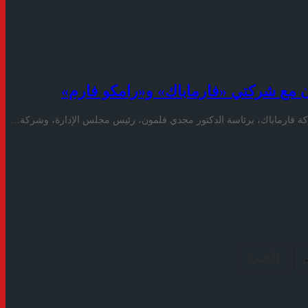
ون مع شركتي «فارماباك» و«رامكو فارم»
شركة فارماباك، برئاسة الدكتور مجدي فلمون، رئيس مجلس الإدارة، وشركة…
.
الأخيرة