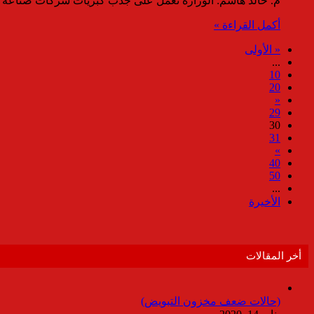
م. خالد هاشم: الوزارة تعمل على جذب كبريات شركات صناعة ا
أكمل القراءة »
« الأولى
...
10
20
«
29
30
31
»
40
50
...
الأخيرة
أخر المقالات
(حالات ضعف مخزون التبويض)