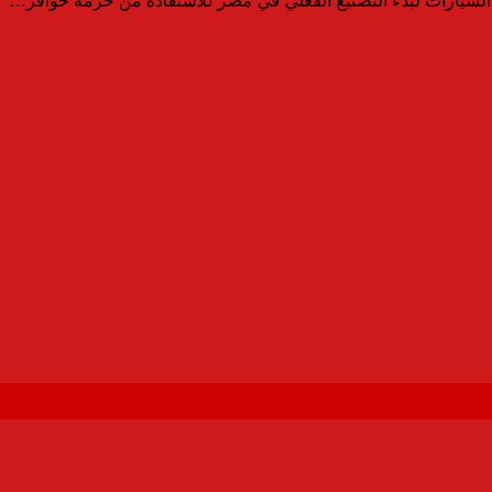
لسيارات لبدء التصنيع الفعلي في مصر للاستفادة من حزمة حوافز…