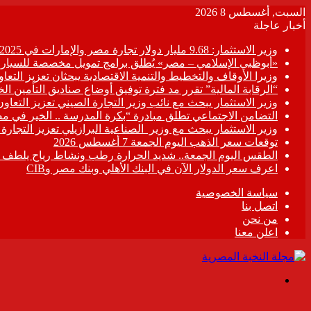
السبت, أغسطس 8 2026
أخبار عاجلة
وزير الاستثمار: 9.68 مليار دولار تجارة مصر والإمارات في 2025
«أبوظبي الإسلامي – مصر» يُطلق برامج تمويل مخصصة للسيارات
وزيرا الأوقاف والتخطيط والتنمية الاقتصادية يبحثان تعزيز التع
“الرقابة المالية” تقرر مد فترة توفيق أوضاع صناديق التأمين الخاصة حتى 31 د
وزير الاستثمار يبحث مع نائب وزير التجارة الصيني تعزيز التعا
التضامن الاجتماعي تطلق مبادرة “بكرة المدرسة .. الخير في م
وزير الاستثمار يبحث مع وزير الصناعية البرازيلي تعزيز التجارة
توقعات سعر الذهب اليوم الجمعة 7 أغسطس 2026
الطقس اليوم الجمعة.. شديد الحرارة رطب ونشاط رياح يلطف الأ
اعرف سعر الدولار الآن في البنك الأهلي وبنك مصر وCIB
سياسة الخصوصية
اتصل بنا
من نحن
اعلن معنا
القائمة