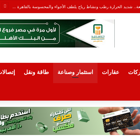
الطقس اليوم الجمعة.. شديد الحرارة رطب ونشاط رياح يلطف الأجواء والمحسوسة بالقاهرة 38
كات
عقارات
استثمار وصناعة
طاقة ونقل
إتصالا