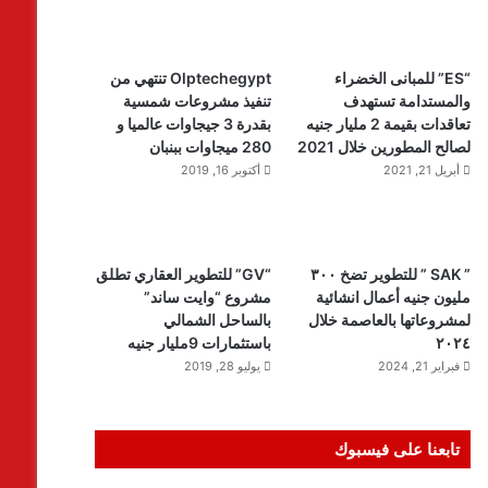
“ES” للمبانى الخضراء
Olptechegypt تنتهي من
والمستدامة تستهدف
تنفيذ مشروعات شمسية
تعاقدات بقيمة 2 مليار جنيه
بقدرة 3 جيجاوات عالميا و
لصالح المطورين خلال 2021
280 ميجاوات ببنبان
أبريل 21, 2021
أكتوبر 16, 2019
” SAK ” للتطوير تضخ ٣٠٠
“GV” للتطوير العقاري تطلق
مليون جنيه أعمال انشائية
مشروع “وايت ساند”
لمشروعاتها بالعاصمة خلال
بالساحل الشمالي
٢٠٢٤
باستثمارات 9مليار جنيه
فبراير 21, 2024
يوليو 28, 2019
تابعنا على فيسبوك