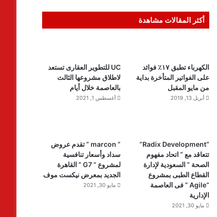
أكثر المقالات مشاهدة
الكهرباء تطبق ١٧٪ فوائد
UC للتطوير العقارى تستعد
على الفواتير المتأخرة بداية
لاطلاق مشروعها الثالث
من مايو المقبل
بالعاصمة خلال أيام
أبريل 13, 2019
أغسطس 1, 2021
“Radix Development”
” marcon ” تقدم عروض
تتعاقد مع ” اتحاد مفهوم
سداد وأسعار تنافسية
الصحة ” السعودية لإدارة
لمشروع ” G7 ” القاهرة
القطاع الطبى بمشروع
الجديد بمعرض نيكست موف
“Agile ” فى العاصمة
مايو 30, 2021
الإدارية
مايو 30, 2021