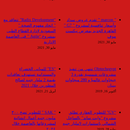
” marcon ” تقدم عروض سداد
“Radix Development” تتعاقد مع
وأسعار تنافسية لمشروع ” G7 ”
” اتحاد مفهوم الصحة ”
القاهرة الجديد بمعرض نيكست
السعودية لإدارة القطاع الطبى
موف
بمشروع “Agile ” فى العاصمة
الإدارية
مايو 30, 2021
مايو 30, 2021
Olptechegypt تنتهي من تنفيذ
“ES” للمبانى الخضراء
مشروعات شمسية بقدرة 3
والمستدامة تستهدف تعاقدات
جيجاوات عالميا و 280 ميجاوات
بقيمة 2 مليار جنيه لصالح
ببنبان
المطورين خلال 2021
أكتوبر 16, 2019
أبريل 21, 2021
“GV” للتطوير العقاري تطلق
” SAK ” للتطوير تضخ ٣٠٠
مشروع “وايت ساند” بالساحل
مليون جنيه أعمال انشائية
الشمالي باستثمارات 9مليار جنيه
لمشروعاتها بالعاصمة خلال
٢٠٢٤
يوليو 28, 2019