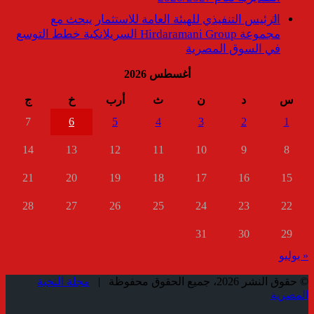
الرئيس التنفيذي للهيئة العامة للاستثمار يبحث مع
مجموعة Hirdaramani Group السريلانكية خطط التوسع
في السوق المصرية
أغسطس 2026
س
د
ن
ث
أرب
خ
ج
7
6
5
4
3
2
1
14
13
12
11
10
9
8
21
20
19
18
17
16
15
28
27
26
25
24
23
22
31
30
29
« يوليو
© حقوق النشر 2026، جميع الحقوق محفوظة |
مجلة النخبة
المصرية