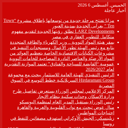
الخميس, أغسطس 6 2026
أخبار عاجلة
مزايا تفتتح مرحلة جديدة من توسعاتها بإطلاق مشروع “Town
Ten ” بعرابى الجديدة بمدينة العبور
LARZ Developments تطلق رؤيتها الجديدة لتقديم مفهوم
متكامل للتطوير العقاري في مصر
بمقر هيئة المواد النووية .. وزير الكهرباء والطاقة المتجددة
يتابع مع رئيس الهيئة تطور الأعمال ومستجدات التنفيذ فى
مشروعات الكيانات الاقتصادية الخاصة بتعظيم العوائد من
المواد الأرضيّة والعناصر النادرة المصاحبة للخامات النووية
عمومية “القابضة للسياحة والفنادق” تعتمد الموازنة التقديرية
لعام 2026/2027
الرئيس التنفيذي للهيئة العامة للاستثمار يبحث مع مجموعة
Hirdaramani Group السريلانكية خطط التوسع في السوق
المصرية
المركز الإعلامي لمجلس الوزراء يستعرض تفاصيل طرح
وزارة الإسكان وحدات سكنية بنظام الإيجار
رئيس الوزراء يستقبل المدير العام لمنظمة اليونسكو
منال عوض تبحث مع نواب القليوبية والغربية والقاهرة
احتياجات المواطنين
زيلينسكي: الجيش الأوكراني استهدف مصفاتين للنفط في
روسيا