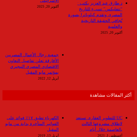
الإسرائيلى
د.طارق عبد العزيز يكتب :
أكتوبر 20, 2025
“نتفليكس” تسىء للتاريخ
المصرى وتقدم كيلوباترا بصورة
تُجافي الحقيقة التاريخية
والعلمية
أكتوبر 20, 2025
جمعية رجال الأعمال المصريين
الأفارقة تعلن تفاصيل التعاون
الاقتصادي المصري النيجيري
بمؤتمر مايو المقبل
أبريل 12, 2022
أكثر المقالات مشاهدة
UC للتطوير العقارى تستعد
الكهرباء تطبق ١٧٪ فوائد على
لاطلاق مشروعها الثالث
الفواتير المتأخرة بداية من مايو
بالعاصمة خلال أيام
المقبل
أغسطس 1, 2021
أبريل 13, 2019