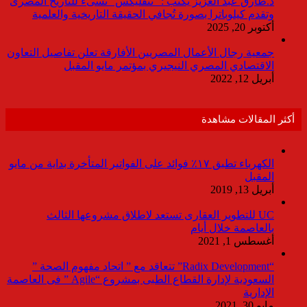
د.طارق عبد العزيز يكتب : “نتفليكس” تسىء للتاريخ المصرى
وتقدم كيلوباترا بصورة تُجافي الحقيقة التاريخية والعلمية
أكتوبر 20, 2025
جمعية رجال الأعمال المصريين الأفارقة تعلن تفاصيل التعاون
الاقتصادي المصري النيجيري بمؤتمر مايو المقبل
أبريل 12, 2022
أكثر المقالات مشاهدة
الكهرباء تطبق ١٧٪ فوائد على الفواتير المتأخرة بداية من مايو
المقبل
أبريل 13, 2019
UC للتطوير العقارى تستعد لاطلاق مشروعها الثالث
بالعاصمة خلال أيام
أغسطس 1, 2021
“Radix Development” تتعاقد مع ” اتحاد مفهوم الصحة ”
السعودية لإدارة القطاع الطبى بمشروع “Agile ” فى العاصمة
الإدارية
مايو 30, 2021