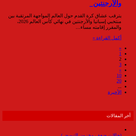
والأرجنتين
يترقب عشاق كرة القدم حول العالم المواجهة المرتقبة بين
منتخبي إسبانيا والأرجنتين في نهائي كأس العالم 2026،
والمقرر إقامته مساء…
أكمل القراءة »
«
1
2
3
»
10
20
...
الأخيرة
أخر المقالات
(حالات ضعف مخزون التبويض)