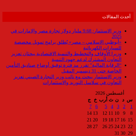
أحدث المقالات
وزير الاستثمار: 9.68 مليار دولار تجارة مصر والإمارات في
2025
«أبوظبي الإسلامي – مصر» يُطلق برامج تمويل مخصصة
للسيارات الكهربائية
وزيرا الأوقاف والتخطيط والتنمية الاقتصادية يبحثان تعزيز
التعاون المشترك لدعم جهود التنمية
“الرقابة المالية” تقرر مد فترة توفيق أوضاع صناديق التأمين
الخاصة حتى 31 ديسمبر المقبل
وزير الاستثمار يبحث مع نائب وزير التجارة الصيني تعزيز
التعاون في سلاسل التوريد والاستثمارات
أغسطس 2026
س
د
ن
ث
أرب
خ
ج
7
6
5
4
3
2
1
14
13
12
11
10
9
8
21
20
19
18
17
16
15
28
27
26
25
24
23
22
31
30
29