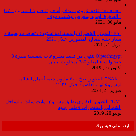
” marcon ” تقدم عروض سداد وأسعار تنافسية لمشروع ” G7
” القاهرة الجديد بمعرض نيكست موف
مايو 30, 2021
“ES” للمبانى الخضراء والمستدامة تستهدف تعاقدات بقيمة 2
مليار جنيه لصالح المطورين خلال 2021
أبريل 21, 2021
Olptechegypt تنتهي من تنفيذ مشروعات شمسية بقدرة 3
جيجاوات عالميا و 280 ميجاوات ببنبان
أكتوبر 16, 2019
” SAK ” للتطوير تضخ ٣٠٠ مليون جنيه أعمال انشائية
لمشروعاتها بالعاصمة خلال ٢٠٢٤
فبراير 21, 2024
“GV” للتطوير العقاري تطلق مشروع “وايت ساند” بالساحل
الشمالي باستثمارات 9مليار جنيه
يوليو 28, 2019
تابعنا على فيسبوك