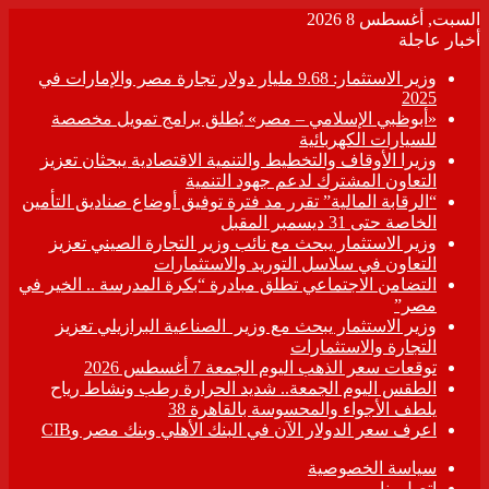
السبت, أغسطس 8 2026
أخبار عاجلة
وزير الاستثمار: 9.68 مليار دولار تجارة مصر والإمارات في
2025
«أبوظبي الإسلامي – مصر» يُطلق برامج تمويل مخصصة
للسيارات الكهربائية
وزيرا الأوقاف والتخطيط والتنمية الاقتصادية يبحثان تعزيز
التعاون المشترك لدعم جهود التنمية
“الرقابة المالية” تقرر مد فترة توفيق أوضاع صناديق التأمين
الخاصة حتى 31 ديسمبر المقبل
وزير الاستثمار يبحث مع نائب وزير التجارة الصيني تعزيز
التعاون في سلاسل التوريد والاستثمارات
التضامن الاجتماعي تطلق مبادرة “بكرة المدرسة .. الخير في
مصر”
وزير الاستثمار يبحث مع وزير الصناعية البرازيلي تعزيز
التجارة والاستثمارات
توقعات سعر الذهب اليوم الجمعة 7 أغسطس 2026
الطقس اليوم الجمعة.. شديد الحرارة رطب ونشاط رياح
يلطف الأجواء والمحسوسة بالقاهرة 38
اعرف سعر الدولار الآن في البنك الأهلي وبنك مصر وCIB
سياسة الخصوصية
اتصل بنا