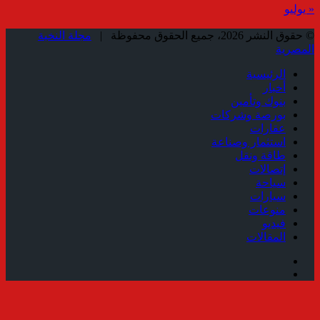
« يوليو
© حقوق النشر 2026، جميع الحقوق محفوظة |
مجلة النخبة
المصرية
الرئيسية
أخبار
بنوك وتأمين
بورصة وشركات
عقارات
استثمار وصناعة
طاقة ونقل
إتصالات
سياحة
سيارات
منوعات
فيديو
المقالات
فيسبوك
ملخص
الموقع
زر
RSS
الذهاب