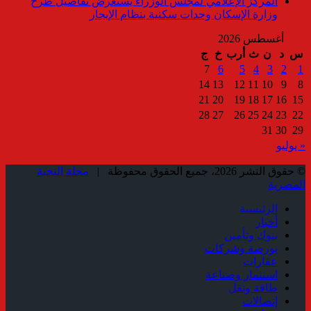
المركز الإعلامي لمجلس الوزراء يستعرض تفاصيل طرح
وزارة الإسكان وحدات سكنية بنظام الإيجار
أغسطس 2026
س
د
ن
ث
أرب
خ
ج
7
6
5
4
3
2
1
14
13
12
11
10
9
8
21
20
19
18
17
16
15
28
27
26
25
24
23
22
31
30
29
« يوليو
© حقوق النشر 2026، جميع الحقوق محفوظة |
مجلة النخبة
المصرية
الرئيسية
أخبار
بنوك وتأمين
بورصة وشركات
عقارات
استثمار وصناعة
طاقة ونقل
إتصالات