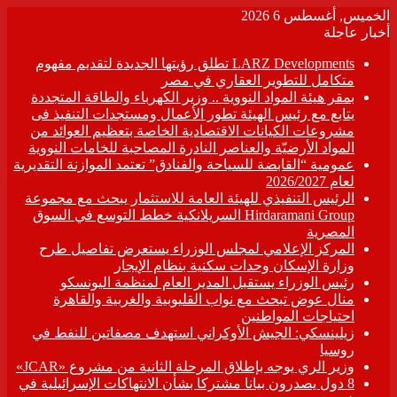
الخميس, أغسطس 6 2026
أخبار عاجلة
LARZ Developments تطلق رؤيتها الجديدة لتقديم مفهوم
متكامل للتطوير العقاري في مصر
بمقر هيئة المواد النووية .. وزير الكهرباء والطاقة المتجددة
يتابع مع رئيس الهيئة تطور الأعمال ومستجدات التنفيذ فى
مشروعات الكيانات الاقتصادية الخاصة بتعظيم العوائد من
المواد الأرضيّة والعناصر النادرة المصاحبة للخامات النووية
عمومية “القابضة للسياحة والفنادق” تعتمد الموازنة التقديرية
لعام 2026/2027
الرئيس التنفيذي للهيئة العامة للاستثمار يبحث مع مجموعة
Hirdaramani Group السريلانكية خطط التوسع في السوق
المصرية
المركز الإعلامي لمجلس الوزراء يستعرض تفاصيل طرح
وزارة الإسكان وحدات سكنية بنظام الإيجار
رئيس الوزراء يستقبل المدير العام لمنظمة اليونسكو
منال عوض تبحث مع نواب القليوبية والغربية والقاهرة
احتياجات المواطنين
زيلينسكي: الجيش الأوكراني استهدف مصفاتين للنفط في
روسيا
وزير الري يوجه بإطلاق المرحلة الثانية من مشروع «JCAR»
8 دول يصدرون بيانا مشتركا بشأن الانتهاكات الإسرائيلية في