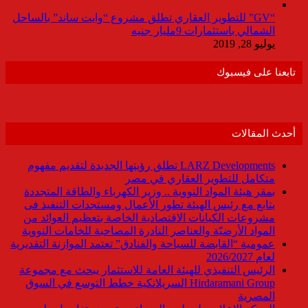
“GV” للتطوير العقاري تطلق مشروع “وايت ساند” بالساحل
الشمالي باستثمارات 9مليار جنيه
يوليو 28, 2019
تابعنا على فيسبوك
أحدث المقالات
LARZ Developments تطلق رؤيتها الجديدة لتقديم مفهوم
متكامل للتطوير العقاري في مصر
بمقر هيئة المواد النووية .. وزير الكهرباء والطاقة المتجددة
يتابع مع رئيس الهيئة تطور الأعمال ومستجدات التنفيذ فى
مشروعات الكيانات الاقتصادية الخاصة بتعظيم العوائد من
المواد الأرضيّة والعناصر النادرة المصاحبة للخامات النووية
عمومية “القابضة للسياحة والفنادق” تعتمد الموازنة التقديرية
لعام 2026/2027
الرئيس التنفيذي للهيئة العامة للاستثمار يبحث مع مجموعة
Hirdaramani Group السريلانكية خطط التوسع في السوق
المصرية