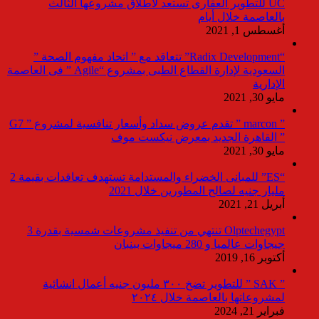
UC للتطوير العقارى تستعد لاطلاق مشروعها الثالث
بالعاصمة خلال أيام
أغسطس 1, 2021
“Radix Development” تتعاقد مع ” اتحاد مفهوم الصحة ”
السعودية لإدارة القطاع الطبى بمشروع “Agile ” فى العاصمة
الإدارية
مايو 30, 2021
” marcon ” تقدم عروض سداد وأسعار تنافسية لمشروع ” G7
” القاهرة الجديد بمعرض نيكست موف
مايو 30, 2021
“ES” للمبانى الخضراء والمستدامة تستهدف تعاقدات بقيمة 2
مليار جنيه لصالح المطورين خلال 2021
أبريل 21, 2021
Olptechegypt تنتهي من تنفيذ مشروعات شمسية بقدرة 3
جيجاوات عالميا و 280 ميجاوات ببنبان
أكتوبر 16, 2019
” SAK ” للتطوير تضخ ٣٠٠ مليون جنيه أعمال انشائية
لمشروعاتها بالعاصمة خلال ٢٠٢٤
فبراير 21, 2024