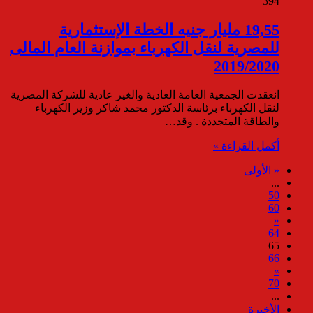
394
19,55 مليار جنيه الخطة الإستثمارية
للمصرية لنقل الكهرباء بموازنة العام المالى
2019/2020
انعقدت الجمعية العامة العادية والغير عادية للشركة المصرية
لنقل الكهرباء برئاسة الدكتور محمد شاكر وزير الكهرباء
والطاقة المتجددة . وقد…
أكمل القراءة »
« الأولى
...
50
60
«
64
65
66
»
70
...
الأخيرة