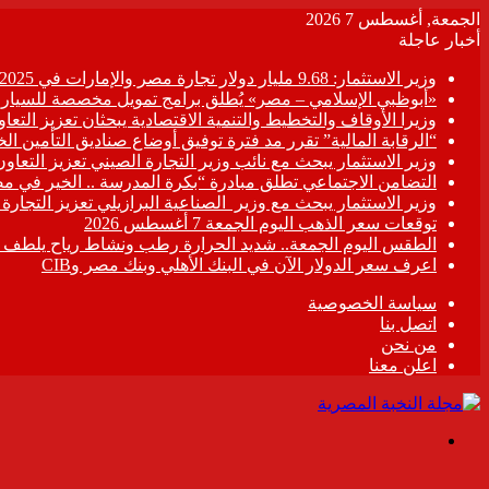
الجمعة, أغسطس 7 2026
أخبار عاجلة
وزير الاستثمار: 9.68 مليار دولار تجارة مصر والإمارات في 2025
«أبوظبي الإسلامي – مصر» يُطلق برامج تمويل مخصصة للسيارات
وزيرا الأوقاف والتخطيط والتنمية الاقتصادية يبحثان تعزيز التع
“الرقابة المالية” تقرر مد فترة توفيق أوضاع صناديق التأمين الخاصة حتى 31 د
وزير الاستثمار يبحث مع نائب وزير التجارة الصيني تعزيز التعا
التضامن الاجتماعي تطلق مبادرة “بكرة المدرسة .. الخير في م
وزير الاستثمار يبحث مع وزير الصناعية البرازيلي تعزيز التجارة
توقعات سعر الذهب اليوم الجمعة 7 أغسطس 2026
الطقس اليوم الجمعة.. شديد الحرارة رطب ونشاط رياح يلطف الأ
اعرف سعر الدولار الآن في البنك الأهلي وبنك مصر وCIB
سياسة الخصوصية
اتصل بنا
من نحن
اعلن معنا
القائمة