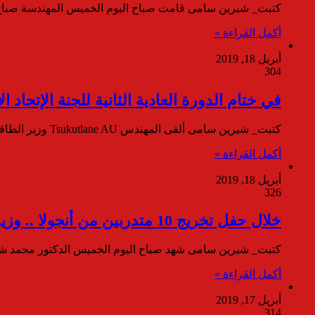
كتبت_ شيرين سامى قامت صباح اليوم الخميس المهندسة صباح م
أكمل القراءة »
أبريل 18, 2019
304
في ختام الدورة العادية الثانية للجنة الإتحاد
كتبت_ شيرين سامى ألقى المهندس Tsukutlane AU وزير الطاقة بدولة ليسوتو والنائب الأول لرئيس اللجنة الفنية للاتحاد الإفريقي للنقل والبنية…
أكمل القراءة »
أبريل 18, 2019
326
خلال حفل تخريج 10 متدربين من أنجولا .. وزير الكهرباء : 8026 متدرب إفريقي بقطاع الكهرباء والطاقة المتجددة المصرى خلال عشر سنوات
كتبت_ شيرين سامى شهد صباح اليوم الخميس الدكتور محمد شاكر
أكمل القراءة »
أبريل 17, 2019
314