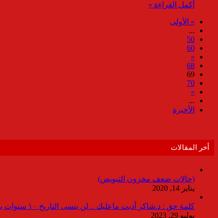
أكمل القراءة »
« الأولى
...
50
60
«
68
69
70
»
...
الأخيرة
أخر المقالات
(حالات ضعف مخزون التبويض)
يناير 14, 2020
كلمة حق : د.شاكر أديت ماعليك .. لن ينسى التاريخ ١٠ سنوات بدون انقطاعات
يوليو 29, 2023