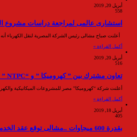
أبريل 20, 2019
558
استشارى عالمى لمراجعة دراسات مشروع الرب
أعلنت صباح مشالى رئيس الشركة المصرية لنقل الكهرباء أنه تم
أكمل القراءة »
أبريل 20, 2019
516
تعاون مشترك بين ” كهروميكا ” و “NTPC ” الهندية في مجالات الطاقة المتجددة وصيانات محطات الكهرباء في مصر والشرق الأوسط وأفريقيا
أعلنت شركة “كهروميكا” مصر للمشروعات الميكانيكية والكهربائي
أكمل القراءة »
أبريل 18, 2019
405
بقدرة 600 ميجاوات ..مشالى توقع عقد الخدمات الاستشارية لمشروع إنشاء محطة غرب النيل للطاقة الشمسية