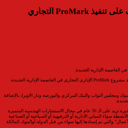
MG Developments تتعاقد مع جماعة المهندسين الاستشاريين ECG للإشراف على تنفيذ ProMark التجاري
وقال محمد مطاوع رئيس مجلس إدارة شركة MG Developments، أنه تم التعاقد مع جماعة المهندسين الاستشاريين ECG للإشراف على تنفيذ مشروع ProMark الإدارى التجارى في العاصمة الإدارية الجديدة،
الحي الحكومى والبنوك ومجلس النواب والبنك المركزي والبورصة ودار الاوبرا، بالإضافة
جديدة.
وصرحت آيه الشناوى مدير القطاع التجارى بشركة MG Developments، أن التعاقد مع جماعة المهندسين الاستشاريين ECG، جاء لما لها من خبرة تزيد على الـ 50 عام في مجال الاستشارات الهندسية المتميزة
ت والأنشطة سواء المباني الادارية أو الترفيهية أو السياحية أو الصناعية
عديد من المباني المحيطة بموقع مبنى ” ProMark ” في منطقة “حي المال والأعمال” والتي تم إسنادها إليها سواء من قبل الدولة أوالبنوك المالكة