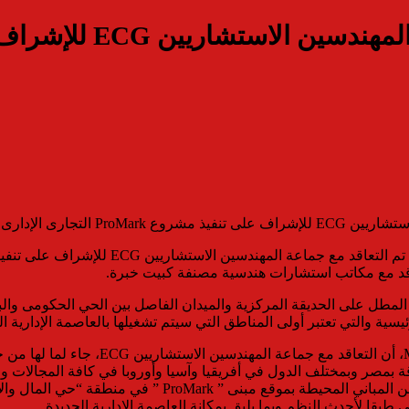
تعاقد مع مكاتب استشارات هندسية مصنفة كبيت خبرة.
روع “ProMark ” يتميز بموقعه الفريد المطل على الحديقة المركزية والميدان الفاصل بين 
ية والتي تعتبر أولى المناطق التي سيتم تشغيلها بالعاصمة الإدارية ال
ات عديدة عملاقة بمصر وبمختلف الدول في أفريقيا وآسيا وأوروبا في كافة المجالا
من خلال فروعها داخل مصر وخارجها، كما أنها قامت بتصميم ال
ني طبقا لأحدث النظم وبما يليق بمكانة العاصمة الادارية الجديدة.