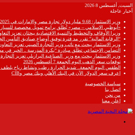
السبت, أغسطس 8 2026
أخبار عاجلة
وزير الاستثمار: 9.68 مليار دولار تجارة مصر والإمارات في 2025
«أبوظبي الإسلامي – مصر» يُطلق برامج تمويل مخصصة للسيارات
وزيرا الأوقاف والتخطيط والتنمية الاقتصادية يبحثان تعزيز التع
“الرقابة المالية” تقرر مد فترة توفيق أوضاع صناديق التأمين الخاصة حتى 31 د
وزير الاستثمار يبحث مع نائب وزير التجارة الصيني تعزيز التعا
التضامن الاجتماعي تطلق مبادرة “بكرة المدرسة .. الخير في م
وزير الاستثمار يبحث مع وزير الصناعية البرازيلي تعزيز التجارة
توقعات سعر الذهب اليوم الجمعة 7 أغسطس 2026
الطقس اليوم الجمعة.. شديد الحرارة رطب ونشاط رياح يلطف الأ
اعرف سعر الدولار الآن في البنك الأهلي وبنك مصر وCIB
سياسة الخصوصية
اتصل بنا
من نحن
اعلن معنا
القائمة