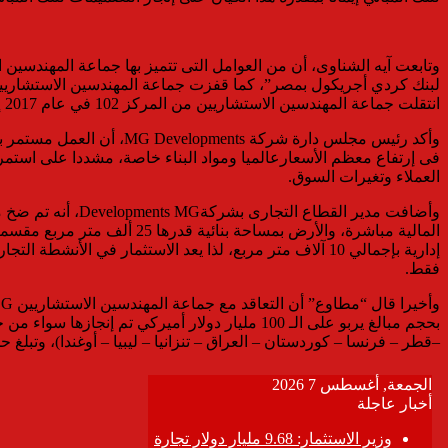
انتقلت جماعة المهندسين الاستشاريين من المركز 102 في عام 2017 إلى المركز 94 عام 2018.
فى إرتفاع معظم الأسعارعالميا ومواد البناء خاصة، مشددا على استمر
العملاء وتغيرات السوق.
فقط.
بحجم مبالغ يربو على الـ 100 مليار دولار أميرك
–قطر – فرنسا – كوردستان – العراق – تنزانيا – ليبيا – أوغندا)، وتبلغ حجم عمالة الشركة مايزيد عن 00