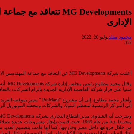
الإدارى
محمود مقلد
يوليو 20, 2022
352
أعلنت شركة MG Developments عن التعاقد مع جماعة المهندسين الاستشاريين ECG للإشراف على تنفيذ مشروع ProMark التجارى الإدارى في العاصمة الإدارية الجديدة.
مثنيا على قرار شركة العاصمة الإدارية الجديدة بإلزام الشركات بال
وأشار محمد مطاوع، إلى أن مش
إلى المراكز الرئيسية لمعظم البنوك والشركات ومحطة المونوريل الرئيس
وتحديدا بدءا من عام 1969، حيث قامت بإنجاز مشروع
لتلك المباني إيمانا بمقدرة هذا الكيان على إنجاز التصميمات لتلك المبا