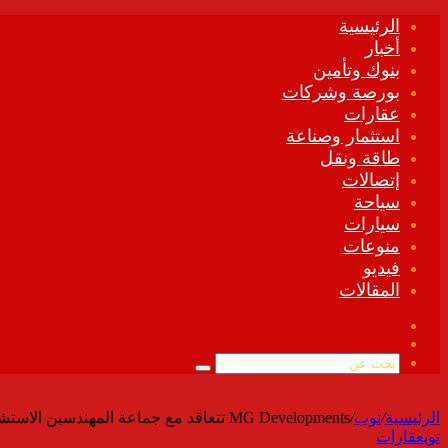
الرئيسية
أخبار
بنوك وتأمين
بورصة وشركات
عقارات
استثمار وصناعة
طاقة ونقل
إتصالات
سياحة
سيارات
منوعات
فيديو
المقالات
فيسبوك
ملخص
الموقع
بحث
RSS
عن
الرئيسية
/
توب
/
MG Developments تتعاقد مع جماعة المهندسين الاستشاريين ECG للإشراف على تنفيذ ProMark التجاري الإدارى
توب
عقارات