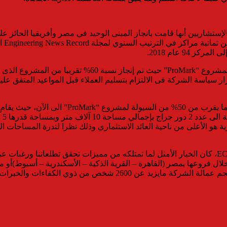
وأكد رئيس مجلس دارة شركة MG Developments، أن العمل مست
ار سياسة الشركة فى الالتزام بتسليم العملاء قبل المواعيد المتفق عل
ي تم إنجازها سواء من خلال فروعها بمصر (القاهرة – القرية الذكية – الأسكندرية – 
26 شخص من ذوي الكفاءات والخبرات المتميزة.