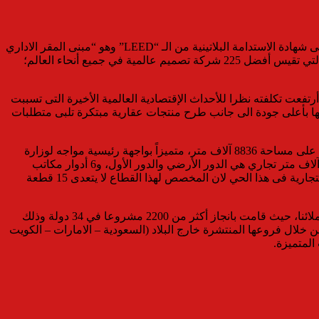
وتابعت آيه الشناوى، أن من العوامل التى تتميز بها جماعة المهندسين الإستشاريين أنها قامت بانجاز المبنى الوحيد في مصر وأفريقيا الحائز على شهادة الاستدامة البلاتينية من الـ “LEED” وهو “مبنى المقر الاداري
لبنك كردي أجريكول بمصر”، كما قفزت جماعة المهندسين الاستشاريين ثمانية مراكز في الترتيب السنوي لمجلة Engineering News Record التي تقيس أفضل 225 شركة تصميم عالمية في جميع أنحاء العالم؛
مر بمشروع “ProMark” حيث تم إنجاز نسبة 60% تقريبا من المشروع الذى أرتفعت تكلفته نظرا للأحداث الإقتصادية العالمية الأخيرة التى تسببت
يها بأعلى جودة الى جانب طرح منتجات عقارية مبتكرة تلبى متطلبات
وأضافت مدير القطاع التجارى بشركةDevelopments MG، أنه تم ضخ ما يقرب من 50% من السيولة لمشروع “ProMark” الى الآن، حيث يقام على مساحة 8836 آلاف متر، متميزاً بواجهة رئيسية مواجه لوزارة
المالية مباشرة، والأرض بمساحة بنائية قدرها 25 ألف متر مربع مقسمة الى عدد 2 دور جراج بإجمالي مساحة 10 آلاف متر وبمساحة قدرها 5 آلاف متر تجاري هي الدور الأرضي والدور الأول، و6 أدوار مكاتب
إدارية بإجمالي 10 آلاف متر مربع، لذا يعد الاستثمار في الأنشطة التجارية هو الأعلى من ناحية العائد الاستثماري وذلك نظرا لندرة المساحات التجارية فى هذا الحي لان المخصص لهذا القطاع لا يتعدى 15 قطعة
وأخيرا قال “مطاوع” أن التعاقد مع جماعة المهندسين الاستشاريين ECG، كان الخيار الأمثل لما تمتلكه من مميزات تحقق تطلعاتنا ورغبات عملائنا، حيث قامت بانجاز أكثر من 2200 مشروعا في 34 دولة وذلك
أسيوط)أو من خلال فروعها المنتشرة خارج البلاد (السعودية – الامارات – الكويت