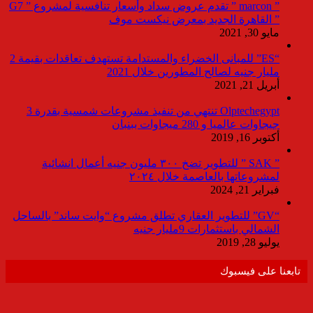
” marcon ” تقدم عروض سداد وأسعار تنافسية لمشروع ” G7
” القاهرة الجديد بمعرض نيكست موف
مايو 30, 2021
“ES” للمبانى الخضراء والمستدامة تستهدف تعاقدات بقيمة 2
مليار جنيه لصالح المطورين خلال 2021
أبريل 21, 2021
Olptechegypt تنتهي من تنفيذ مشروعات شمسية بقدرة 3
جيجاوات عالميا و 280 ميجاوات ببنبان
أكتوبر 16, 2019
” SAK ” للتطوير تضخ ٣٠٠ مليون جنيه أعمال انشائية
لمشروعاتها بالعاصمة خلال ٢٠٢٤
فبراير 21, 2024
“GV” للتطوير العقاري تطلق مشروع “وايت ساند” بالساحل
الشمالي باستثمارات 9مليار جنيه
يوليو 28, 2019
تابعنا على فيسبوك