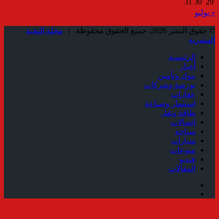
31
30
29
« يوليو
© حقوق النشر 2026، جميع الحقوق محفوظة |
مجلة النخبة
المصرية
الرئيسية
أخبار
بنوك وتأمين
بورصة وشركات
عقارات
استثمار وصناعة
طاقة ونقل
إتصالات
سياحة
سيارات
منوعات
فيديو
المقالات
فيسبوك
ملخص
الموقع
زر
RSS