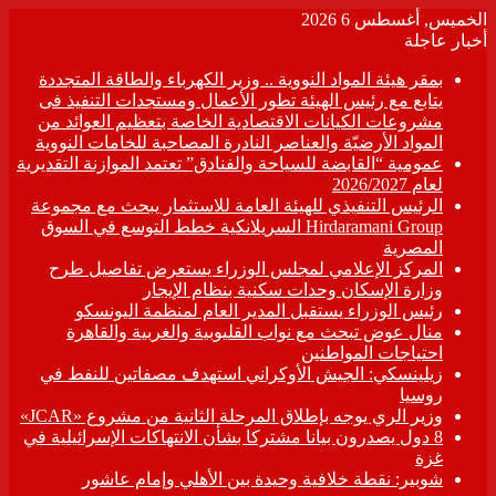
الخميس, أغسطس 6 2026
أخبار عاجلة
بمقر هيئة المواد النووية .. وزير الكهرباء والطاقة المتجددة
يتابع مع رئيس الهيئة تطور الأعمال ومستجدات التنفيذ فى
مشروعات الكيانات الاقتصادية الخاصة بتعظيم العوائد من
المواد الأرضيّة والعناصر النادرة المصاحبة للخامات النووية
عمومية “القابضة للسياحة والفنادق” تعتمد الموازنة التقديرية
لعام 2026/2027
الرئيس التنفيذي للهيئة العامة للاستثمار يبحث مع مجموعة
Hirdaramani Group السريلانكية خطط التوسع في السوق
المصرية
المركز الإعلامي لمجلس الوزراء يستعرض تفاصيل طرح
وزارة الإسكان وحدات سكنية بنظام الإيجار
رئيس الوزراء يستقبل المدير العام لمنظمة اليونسكو
منال عوض تبحث مع نواب القليوبية والغربية والقاهرة
احتياجات المواطنين
زيلينسكي: الجيش الأوكراني استهدف مصفاتين للنفط في
روسيا
وزير الري يوجه بإطلاق المرحلة الثانية من مشروع «JCAR»
8 دول يصدرون بيانا مشتركا بشأن الانتهاكات الإسرائيلية في
غزة
شوبير: نقطة خلافية وحيدة بين الأهلي وإمام عاشور