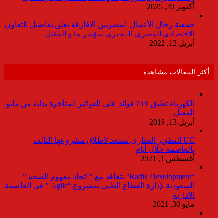
أكتوبر 20, 2025
جمعية رجال الأعمال المصريين الأفارقة تعلن تفاصيل التعاون
الاقتصادي المصري النيجيري بمؤتمر مايو المقبل
أبريل 12, 2022
أكثر المقالات مشاهدة
الكهرباء تطبق ١٧٪ فوائد على الفواتير المتأخرة بداية من مايو
المقبل
أبريل 13, 2019
UC للتطوير العقارى تستعد لاطلاق مشروعها الثالث
بالعاصمة خلال أيام
أغسطس 1, 2021
“Radix Development” تتعاقد مع ” اتحاد مفهوم الصحة ”
السعودية لإدارة القطاع الطبى بمشروع “Agile ” فى العاصمة
الإدارية
مايو 30, 2021