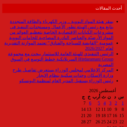
أحدث المقالات
بمقر هيئة المواد النووية .. وزير الكهرباء والطاقة المتجددة
يتابع مع رئيس الهيئة تطور الأعمال ومستجدات التنفيذ فى
مشروعات الكيانات الاقتصادية الخاصة بتعظيم العوائد من
المواد الأرضيّة والعناصر النادرة المصاحبة للخامات النووية
عمومية “القابضة للسياحة والفنادق” تعتمد الموازنة التقديرية
لعام 2026/2027
الرئيس التنفيذي للهيئة العامة للاستثمار يبحث مع مجموعة
Hirdaramani Group السريلانكية خطط التوسع في السوق
المصرية
المركز الإعلامي لمجلس الوزراء يستعرض تفاصيل طرح
وزارة الإسكان وحدات سكنية بنظام الإيجار
رئيس الوزراء يستقبل المدير العام لمنظمة اليونسكو
أغسطس 2026
س
د
ن
ث
أرب
خ
ج
7
6
5
4
3
2
1
14
13
12
11
10
9
8
21
20
19
18
17
16
15
28
27
26
25
24
23
22