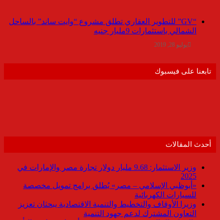
“GV” للتطوير العقاري تطلق مشروع “وايت ساند” بالساحل
الشمالي باستثمارات 9مليار جنيه
يوليو 28, 2019
تابعنا على فيسبوك
أحدث المقالات
وزير الاستثمار: 9.68 مليار دولار تجارة مصر والإمارات في
2025
«أبوظبي الإسلامي – مصر» يُطلق برامج تمويل مخصصة
للسيارات الكهربائية
وزيرا الأوقاف والتخطيط والتنمية الاقتصادية يبحثان تعزيز
التعاون المشترك لدعم جهود التنمية