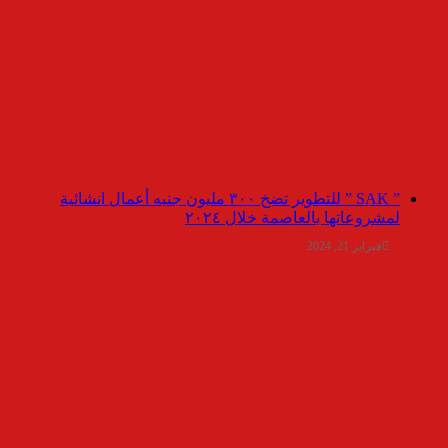
” SAK ” للتطوير تضخ ٣٠٠ مليون جنيه أعمال انشائية
لمشروعاتها بالعاصمة خلال ٢٠٢٤
فبراير 21, 2024