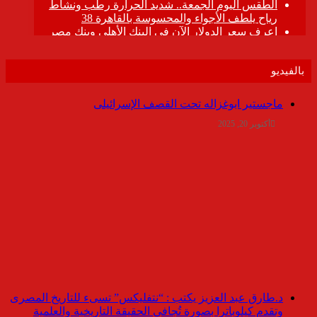
بالفيديو
ماجستير ابوغزاله تحت القصف الإسرائيلى
أكتوبر 20, 2025
د.طارق عبد العزيز يكتب : “نتفليكس” تسىء للتاريخ المصرى
وتقدم كيلوباترا بصورة تُجافي الحقيقة التاريخية والعلمية