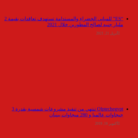
“ES” للمبانى الخضراء والمستدامة تستهدف تعاقدات بقيمة 2
مليار جنيه لصالح المطورين خلال 2021
أبريل 21, 2021
Olptechegypt تنتهي من تنفيذ مشروعات شمسية بقدرة 3
جيجاوات عالميا و 280 ميجاوات ببنبان
أكتوبر 16, 2019