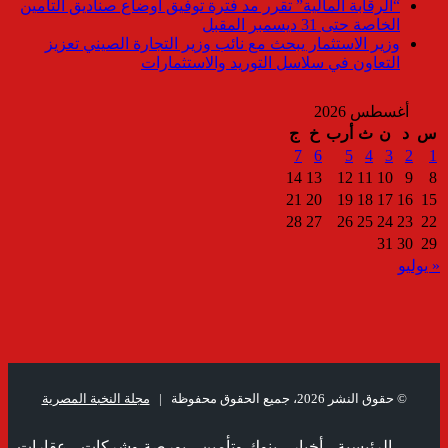
“الرقابة المالية” تقرر مد فترة توفيق أوضاع صناديق التأمين
الخاصة حتى 31 ديسمبر المقبل
وزير الاستثمار يبحث مع نائب وزير التجارة الصيني تعزيز
التعاون في سلاسل التوريد والاستثمارات
أغسطس 2026
س
د
ن
ث
أرب
خ
ج
7
6
5
4
3
2
1
14
13
12
11
10
9
8
21
20
19
18
17
16
15
28
27
26
25
24
23
22
31
30
29
« يوليو
© حقوق النشر 2026، جميع الحقوق محفوظة |
مجلة النخبة المصرية
الرئيسية
أخبار
بنوك وتأمين
بورصة وشركات
عقارات