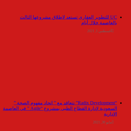
UC للتطوير العقارى تستعد لاطلاق مشروعها الثالث
بالعاصمة خلال أيام
أغسطس 1, 2021
“Radix Development” تتعاقد مع ” اتحاد مفهوم الصحة ”
السعودية لإدارة القطاع الطبى بمشروع “Agile ” فى العاصمة
الإدارية
مايو 30, 2021