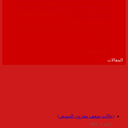
بجميع القطاعات غير المصرفية بنظام
إلكتروني متكامل
أكد الدكتور إسلام عزام، رئيس الهيئة العامة للرقابة المالية، حرصه
على سرعة تدشين نظام إلكتروني متكامل ومتطور يربط الهيئة
بالقطاعات…
أكمل القراءة »
المقالات
(حالات ضعف مخزون التبويض)
يناير 14, 2020