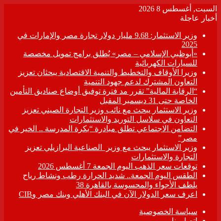
السبت, أغسطس 8 2026
أخبار عاجلة
وزير الاستثمار: 9.68 مليار دولار تجارة مصر والإمارات في
2025
«أبوظبي الإسلامي – مصر» يُطلق برامج تمويل مخصصة
للسيارات الكهربائية
وزيرا الأوقاف والتخطيط والتنمية الاقتصادية يبحثان تعزيز
التعاون المشترك لدعم جهود التنمية
“الرقابة المالية” تقرر مد فترة توفيق أوضاع صناديق التأمين
الخاصة حتى 31 ديسمبر المقبل
وزير الاستثمار يبحث مع نائب وزير التجارة الصيني تعزيز
التعاون في سلاسل التوريد والاستثمارات
التضامن الاجتماعي تطلق مبادرة “بكرة المدرسة .. الخير في
مصر”
وزير الاستثمار يبحث مع وزير الصناعية البرازيلي تعزيز
التجارة والاستثمارات
توقعات سعر الذهب اليوم الجمعة 7 أغسطس 2026
الطقس اليوم الجمعة.. شديد الحرارة رطب ونشاط رياح
يلطف الأجواء والمحسوسة بالقاهرة 38
اعرف سعر الدولار الآن في البنك الأهلي وبنك مصر وCIB
سياسة الخصوصية
اتصل بنا