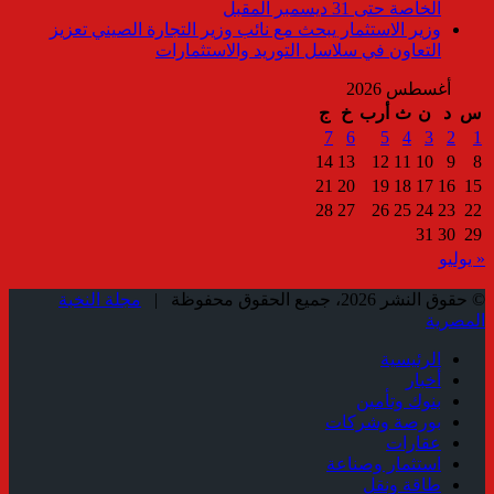
الخاصة حتى 31 ديسمبر المقبل
وزير الاستثمار يبحث مع نائب وزير التجارة الصيني تعزيز
التعاون في سلاسل التوريد والاستثمارات
أغسطس 2026
س
د
ن
ث
أرب
خ
ج
7
6
5
4
3
2
1
14
13
12
11
10
9
8
21
20
19
18
17
16
15
28
27
26
25
24
23
22
31
30
29
« يوليو
© حقوق النشر 2026، جميع الحقوق محفوظة |
مجلة النخبة
المصرية
الرئيسية
أخبار
بنوك وتأمين
بورصة وشركات
عقارات
استثمار وصناعة
طاقة ونقل