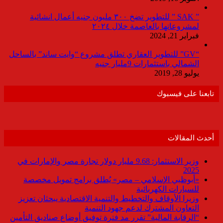
” SAK ” للتطوير تضخ ٣٠٠ مليون جنيه أعمال انشائية
لمشروعاتها بالعاصمة خلال ٢٠٢٤
فبراير 21, 2024
“GV” للتطوير العقاري تطلق مشروع “وايت ساند” بالساحل
الشمالي باستثمارات 9مليار جنيه
يوليو 28, 2019
تابعنا على فيسبوك
أحدث المقالات
وزير الاستثمار: 9.68 مليار دولار تجارة مصر والإمارات في
2025
«أبوظبي الإسلامي – مصر» يُطلق برامج تمويل مخصصة
للسيارات الكهربائية
وزيرا الأوقاف والتخطيط والتنمية الاقتصادية يبحثان تعزيز
التعاون المشترك لدعم جهود التنمية
“الرقابة المالية” تقرر مد فترة توفيق أوضاع صناديق التأمين