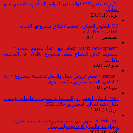
الكهرباء تطبق ١٧٪ فوائد على الفواتير المتأخرة بداية من مايو
المقبل
أبريل 13, 2019
UC للتطوير العقارى تستعد لاطلاق مشروعها الثالث
بالعاصمة خلال أيام
أغسطس 1, 2021
“Radix Development” تتعاقد مع ” اتحاد مفهوم الصحة ”
السعودية لإدارة القطاع الطبى بمشروع “Agile ” فى العاصمة
الإدارية
مايو 30, 2021
” marcon ” تقدم عروض سداد وأسعار تنافسية لمشروع ” G7
” القاهرة الجديد بمعرض نيكست موف
مايو 30, 2021
“ES” للمبانى الخضراء والمستدامة تستهدف تعاقدات بقيمة 2
مليار جنيه لصالح المطورين خلال 2021
أبريل 21, 2021
Olptechegypt تنتهي من تنفيذ مشروعات شمسية بقدرة 3
جيجاوات عالميا و 280 ميجاوات ببنبان
أكتوبر 16, 2019