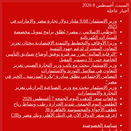
السبت, أغسطس 8 2026
أخبار عاجلة
وزير الاستثمار: 9.68 مليار دولار تجارة مصر والإمارات في
2025
«أبوظبي الإسلامي – مصر» يُطلق برامج تمويل مخصصة
للسيارات الكهربائية
وزيرا الأوقاف والتخطيط والتنمية الاقتصادية يبحثان تعزيز
التعاون المشترك لدعم جهود التنمية
“الرقابة المالية” تقرر مد فترة توفيق أوضاع صناديق التأمين
الخاصة حتى 31 ديسمبر المقبل
وزير الاستثمار يبحث مع نائب وزير التجارة الصيني تعزيز
التعاون في سلاسل التوريد والاستثمارات
التضامن الاجتماعي تطلق مبادرة “بكرة المدرسة .. الخير في
مصر”
وزير الاستثمار يبحث مع وزير الصناعية البرازيلي تعزيز
التجارة والاستثمارات
توقعات سعر الذهب اليوم الجمعة 7 أغسطس 2026
الطقس اليوم الجمعة.. شديد الحرارة رطب ونشاط رياح
يلطف الأجواء والمحسوسة بالقاهرة 38
اعرف سعر الدولار الآن في البنك الأهلي وبنك مصر وCIB
سياسة الخصوصية
اتصل بنا