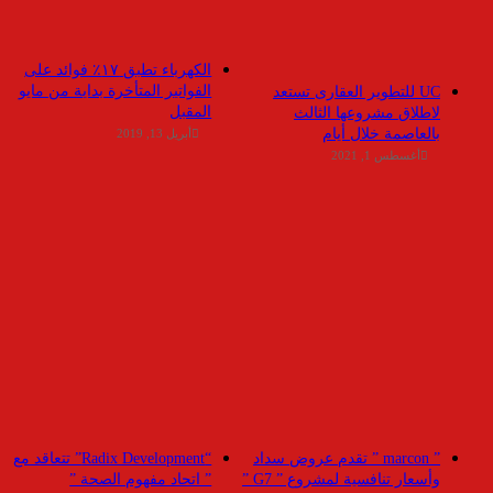
الكهرباء تطبق ١٧٪ فوائد على
الفواتير المتأخرة بداية من مايو
UC للتطوير العقارى تستعد
المقبل
لاطلاق مشروعها الثالث
بالعاصمة خلال أيام
أبريل 13, 2019
أغسطس 1, 2021
” marcon ” تقدم عروض سداد
“Radix Development” تتعاقد مع
وأسعار تنافسية لمشروع ” G7 ”
” اتحاد مفهوم الصحة ”