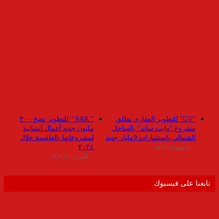
“GV” للتطوير العقاري تطلق
” SAK ” للتطوير تضخ ٣٠٠
مشروع “وايت ساند” بالساحل
مليون جنيه أعمال انشائية
الشمالي باستثمارات 9مليار جنيه
لمشروعاتها بالعاصمة خلال
٢٠٢٤
يوليو 28, 2019
فبراير 21, 2024
تابعنا على فيسبوك