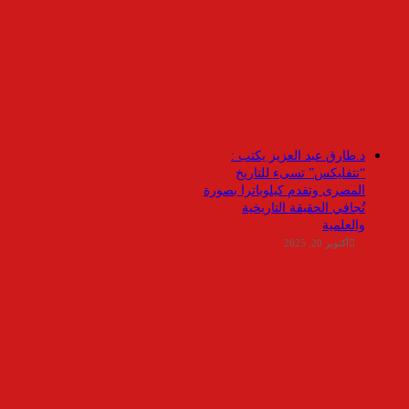
د.طارق عبد العزيز يكتب :
“نتفليكس” تسىء للتاريخ
المصرى وتقدم كيلوباترا بصورة
تُجافي الحقيقة التاريخية
والعلمية
أكتوبر 20, 2025