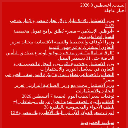
السبت, أغسطس 8 2026
أخبار عاجلة
وزير الاستثمار: 9.68 مليار دولار تجارة مصر والإمارات في
2025
«أبوظبي الإسلامي – مصر» يُطلق برامج تمويل مخصصة
للسيارات الكهربائية
وزيرا الأوقاف والتخطيط والتنمية الاقتصادية يبحثان تعزيز
التعاون المشترك لدعم جهود التنمية
“الرقابة المالية” تقرر مد فترة توفيق أوضاع صناديق التأمين
الخاصة حتى 31 ديسمبر المقبل
وزير الاستثمار يبحث مع نائب وزير التجارة الصيني تعزيز
التعاون في سلاسل التوريد والاستثمارات
التضامن الاجتماعي تطلق مبادرة “بكرة المدرسة .. الخير في
مصر”
وزير الاستثمار يبحث مع وزير الصناعية البرازيلي تعزيز
التجارة والاستثمارات
توقعات سعر الذهب اليوم الجمعة 7 أغسطس 2026
الطقس اليوم الجمعة.. شديد الحرارة رطب ونشاط رياح
يلطف الأجواء والمحسوسة بالقاهرة 38
اعرف سعر الدولار الآن في البنك الأهلي وبنك مصر وCIB
سياسة الخصوصية
اتصل بنا