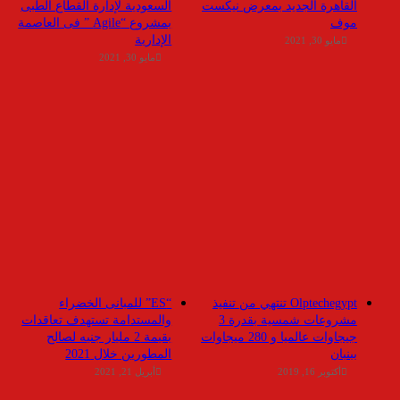
القاهرة الجديد بمعرض نيكست
السعودية لإدارة القطاع الطبى
موف
بمشروع “Agile ” فى العاصمة
الإدارية
مايو 30, 2021
مايو 30, 2021
Olptechegypt تنتهي من تنفيذ
“ES” للمبانى الخضراء
مشروعات شمسية بقدرة 3
والمستدامة تستهدف تعاقدات
جيجاوات عالميا و 280 ميجاوات
بقيمة 2 مليار جنيه لصالح
ببنبان
المطورين خلال 2021
أكتوبر 16, 2019
أبريل 21, 2021