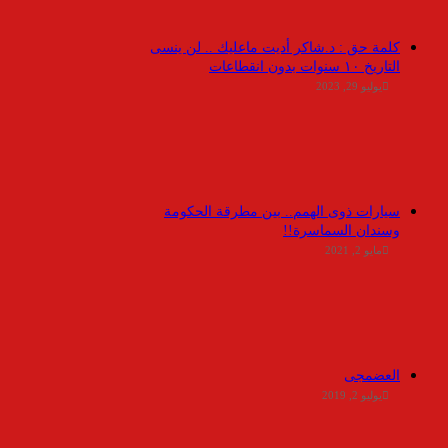
كلمة حق : د.شاكر أديت ماعليك .. لن ينسى
التاريخ ١٠ سنوات بدون انقطاعات
يوليو 29, 2023
سيارات ذوى الهمم.. بين مطرقة الحكومة
وسندان السماسرة!!
مايو 2, 2021
العضمجى
يوليو 2, 2019