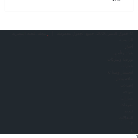
© حقوق النشر 2026، جميع الحقوق محفوظة |
مجلة النخبة المصرية
الرئيسية
أخبار
بنوك وتأمين
بورصة وشركات
عقارات
استثمار وصناعة
طاقة ونقل
إتصالات
سياحة
سيارات
منوعات
فيديو
المقالات
فيسبوك
ملخص
زر
الموقع