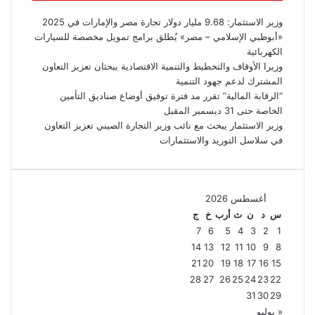
وزير الاستثمار: 9.68 مليار دولار تجارة مصر والإمارات في 2025
«أبوظبي الإسلامي – مصر» يُطلق برامج تمويل مخصصة للسيارات
الكهربائية
وزيرا الأوقاف والتخطيط والتنمية الاقتصادية يبحثان تعزيز التعاون
المشترك لدعم جهود التنمية
“الرقابة المالية” تقرر مد فترة توفيق أوضاع صناديق التأمين
الخاصة حتى 31 ديسمبر المقبل
وزير الاستثمار يبحث مع نائب وزير التجارة الصيني تعزيز التعاون
في سلاسل التوريد والاستثمارات
أغسطس 2026
س
د
ن
ث
أرب
خ
ج
7
6
5
4
3
2
1
14
13
12
11
10
9
8
21
20
19
18
17
16
15
28
27
26
25
24
23
22
31
30
29
« يوليو