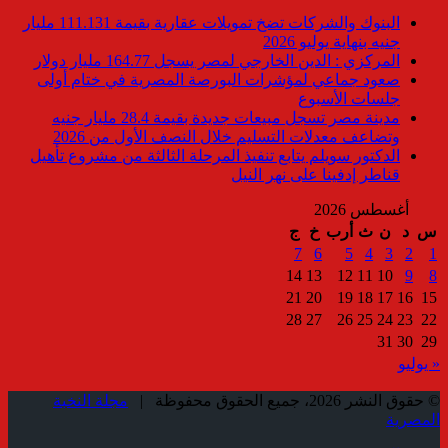
البنوك والشركات تضخ تمويلات عقارية بقيمة 111.131 مليار
جنيه بنهاية يوليو 2026
المركزي : الدين الخارجي لمصر يسجل 164.77 مليار دولار
صعود جماعي لمؤشرات البورصة المصرية في ختام أولى
جلسات الأسبوع
مدينة مصر تسجل مبيعات جديدة بقيمة 28.4 مليار جنيه
وتضاعف معدلات التسليم خلال النصف الأول من 2026
الدكتور سويلم يتابع تنفيذ المرحلة الثالثة من مشروع تأهيل
قناطر إدفينا على نهر النيل
أغسطس 2026
س
د
ن
ث
أرب
خ
ج
7
6
5
4
3
2
1
14
13
12
11
10
9
8
21
20
19
18
17
16
15
28
27
26
25
24
23
22
31
30
29
« يوليو
© حقوق النشر 2026، جميع الحقوق محفوظة |
مجلة النخبة
المصرية