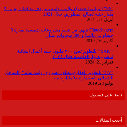
“ES” للمبانى الخضراء والمستدامة تستهدف تعاقدات بقيمة 2
مليار جنيه لصالح المطورين خلال 2021
أبريل 21, 2021
Olptechegypt تنتهي من تنفيذ مشروعات شمسية بقدرة 3
جيجاوات عالميا و 280 ميجاوات ببنبان
أكتوبر 16, 2019
” SAK ” للتطوير تضخ ٣٠٠ مليون جنيه أعمال انشائية
لمشروعاتها بالعاصمة خلال ٢٠٢٤
فبراير 21, 2024
“GV” للتطوير العقاري تطلق مشروع “وايت ساند” بالساحل
الشمالي باستثمارات 9مليار جنيه
يوليو 28, 2019
تابعنا على فيسبوك
أحدث المقالات