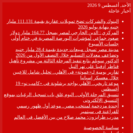
الأحد, أغسطس 9 2026
أخبار عاجلة
البنوك والشركات تضخ تمويلات عقارية بقيمة 111.131 مليار
جنيه بنهاية يوليو 2026
المركزي : الدين الخارجي لمصر يسجل 164.77 مليار دولار
صعود جماعي لمؤشرات البورصة المصرية في ختام أولى
جلسات الأسبوع
مدينة مصر تسجل مبيعات جديدة بقيمة 28.4 مليار جنيه
وتضاعف معدلات التسليم خلال النصف الأول من 2026
الدكتور سويلم يتابع تنفيذ المرحلة الثالثة من مشروع تأهيل
قناطر إدفينا على نهر النيل
تقارير يومية لـ«عموتة» فى الأهلي.. تحليل شامل للاعبين
خلال معسكر إسبانيا
موعد تاريخي.. الأهلي يواجه برشلونة فى «كامب نو» 19
أغسطس
تنسيق المرحلة الأولى.. اليوم غلق باب تسجيل الرغبات بموقع
التنسيق الإلكترونى
أجندة مزدحمة لمنتخب مصر.. موعد أول ظهور رسمي
للفراعنة فى سبتمبر
مدرب طرابزون: محمد صلاح من بين الأفضل فى العالم
سياسة الخصوصية