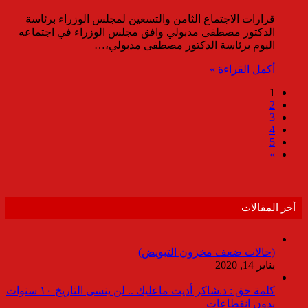
قرارات الاجتماع الثامن والتسعين لمجلس الوزراء برئاسة
الدكتور مصطفى مدبولي وافق مجلس الوزراء في اجتماعه
اليوم برئاسة الدكتور مصطفى مدبولي،…
أكمل القراءة »
1
2
3
4
5
»
أخر المقالات
(حالات ضعف مخزون التبويض)
يناير 14, 2020
كلمة حق : د.شاكر أديت ماعليك .. لن ينسى التاريخ ١٠ سنوات
بدون انقطاعات