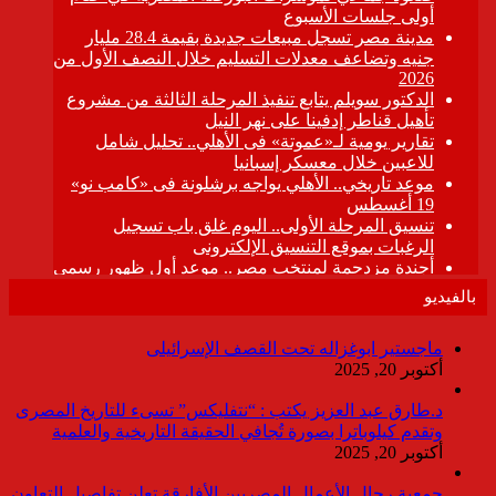
بالفيديو
ماجستير ابوغزاله تحت القصف الإسرائيلى
أكتوبر 20, 2025
د.طارق عبد العزيز يكتب : “نتفليكس” تسىء للتاريخ المصرى
وتقدم كيلوباترا بصورة تُجافي الحقيقة التاريخية والعلمية
أكتوبر 20, 2025
جمعية رجال الأعمال المصريين الأفارقة تعلن تفاصيل التعاون