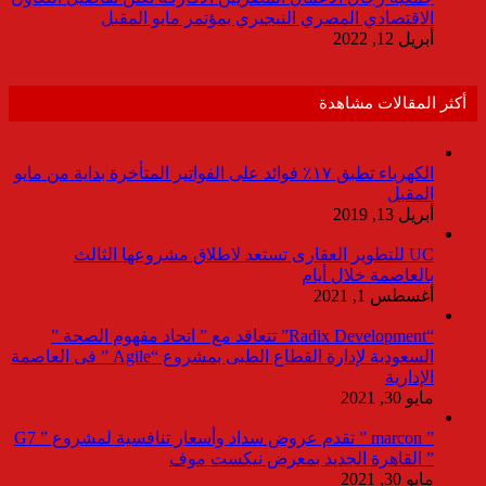
الاقتصادي المصري النيجيري بمؤتمر مايو المقبل
أبريل 12, 2022
أكثر المقالات مشاهدة
الكهرباء تطبق ١٧٪ فوائد على الفواتير المتأخرة بداية من مايو
المقبل
أبريل 13, 2019
UC للتطوير العقارى تستعد لاطلاق مشروعها الثالث
بالعاصمة خلال أيام
أغسطس 1, 2021
“Radix Development” تتعاقد مع ” اتحاد مفهوم الصحة ”
السعودية لإدارة القطاع الطبى بمشروع “Agile ” فى العاصمة
الإدارية
مايو 30, 2021
” marcon ” تقدم عروض سداد وأسعار تنافسية لمشروع ” G7
” القاهرة الجديد بمعرض نيكست موف
مايو 30, 2021