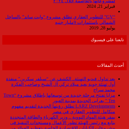
لمشروعاتها بالعاصمة خلال ٢٠٢٤
فبراير 21, 2024
“GV” للتطوير العقاري تطلق مشروع “وايت ساند” بالساحل
الشمالي باستثمارات 9مليار جنيه
يوليو 28, 2019
تابعنا على فيسبوك
أحدث المقالات
بعد تداول فيديو التهنئة.. الكشف عن “سيلفر سكرين” منفذة
أول تهنئة جوية بعيد ميلاد تركي آل الشيخ وصاحب الفكرة
محمد سراج
مزايا تفتتح مرحلة جديدة من توسعاتها بإطلاق مشروع “Town
Ten ” بعرابى الجديدة بمدينة العبور
LARZ Developments تطلق رؤيتها الجديدة لتقديم مفهوم
متكامل للتطوير العقاري في مصر
بمقر هيئة المواد النووية .. وزير الكهرباء والطاقة المتجددة
يتابع مع رئيس الهيئة تطور الأعمال ومستجدات التنفيذ فى
مشروعات الكيانات الاقتصادية الخاصة بتعظيم العوائد من