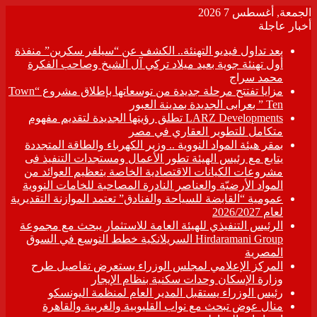
الجمعة, أغسطس 7 2026
أخبار عاجلة
بعد تداول فيديو التهنئة.. الكشف عن “سيلفر سكرين” منفذة
أول تهنئة جوية بعيد ميلاد تركي آل الشيخ وصاحب الفكرة
محمد سراج
مزايا تفتتح مرحلة جديدة من توسعاتها بإطلاق مشروع “Town
Ten ” بعرابى الجديدة بمدينة العبور
LARZ Developments تطلق رؤيتها الجديدة لتقديم مفهوم
متكامل للتطوير العقاري في مصر
بمقر هيئة المواد النووية .. وزير الكهرباء والطاقة المتجددة
يتابع مع رئيس الهيئة تطور الأعمال ومستجدات التنفيذ فى
مشروعات الكيانات الاقتصادية الخاصة بتعظيم العوائد من
المواد الأرضيّة والعناصر النادرة المصاحبة للخامات النووية
عمومية “القابضة للسياحة والفنادق” تعتمد الموازنة التقديرية
لعام 2026/2027
الرئيس التنفيذي للهيئة العامة للاستثمار يبحث مع مجموعة
Hirdaramani Group السريلانكية خطط التوسع في السوق
المصرية
المركز الإعلامي لمجلس الوزراء يستعرض تفاصيل طرح
وزارة الإسكان وحدات سكنية بنظام الإيجار
رئيس الوزراء يستقبل المدير العام لمنظمة اليونسكو
منال عوض تبحث مع نواب القليوبية والغربية والقاهرة