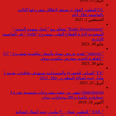
أبريل 13, 2019
UC للتطوير العقارى تستعد لاطلاق مشروعها الثالث
بالعاصمة خلال أيام
أغسطس 1, 2021
“Radix Development” تتعاقد مع ” اتحاد مفهوم الصحة ”
السعودية لإدارة القطاع الطبى بمشروع “Agile ” فى العاصمة
الإدارية
مايو 30, 2021
” marcon ” تقدم عروض سداد وأسعار تنافسية لمشروع ” G7
” القاهرة الجديد بمعرض نيكست موف
مايو 30, 2021
“ES” للمبانى الخضراء والمستدامة تستهدف تعاقدات بقيمة 2
مليار جنيه لصالح المطورين خلال 2021
أبريل 21, 2021
Olptechegypt تنتهي من تنفيذ مشروعات شمسية بقدرة 3
جيجاوات عالميا و 280 ميجاوات ببنبان
أكتوبر 16, 2019
” SAK ” للتطوير تضخ ٣٠٠ مليون جنيه أعمال انشائية