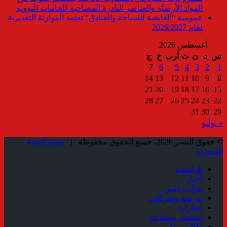
المواد الأرضيّة والعناصر النادرة المصاحبة للخامات النووية
عمومية “القابضة للسياحة والفنادق” تعتمد الموازنة التقديرية
لعام 2026/2027
أغسطس 2026
س
د
ن
ث
أرب
خ
ج
7
6
5
4
3
2
1
14
13
12
11
10
9
8
21
20
19
18
17
16
15
28
27
26
25
24
23
22
31
30
29
« يوليو
© حقوق النشر 2026، جميع الحقوق محفوظة |
مجلة النخبة
المصرية
الرئيسية
أخبار
بنوك وتأمين
بورصة وشركات
عقارات
استثمار وصناعة
طاقة ونقل