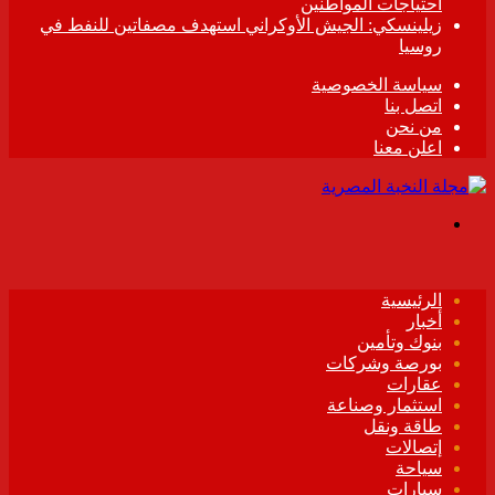
احتياجات المواطنين
زيلينسكي: الجيش الأوكراني استهدف مصفاتين للنفط في
روسيا
سياسة الخصوصية
اتصل بنا
من نحن
اعلن معنا
القائمة
الرئيسية
أخبار
بنوك وتأمين
بورصة وشركات
عقارات
استثمار وصناعة
طاقة ونقل
إتصالات
سياحة
سيارات