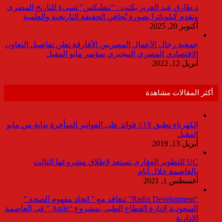
د.طارق عبد العزيز يكتب : “نتفليكس” تسىء للتاريخ المصرى
وتقدم كيلوباترا بصورة تُجافي الحقيقة التاريخية والعلمية
أكتوبر 20, 2025
جمعية رجال الأعمال المصريين الأفارقة تعلن تفاصيل التعاون
الاقتصادي المصري النيجيري بمؤتمر مايو المقبل
أبريل 12, 2022
أكثر المقالات مشاهدة
الكهرباء تطبق ١٧٪ فوائد على الفواتير المتأخرة بداية من مايو
المقبل
أبريل 13, 2019
UC للتطوير العقارى تستعد لاطلاق مشروعها الثالث
بالعاصمة خلال أيام
أغسطس 1, 2021
“Radix Development” تتعاقد مع ” اتحاد مفهوم الصحة ”
السعودية لإدارة القطاع الطبى بمشروع “Agile ” فى العاصمة
الإدارية