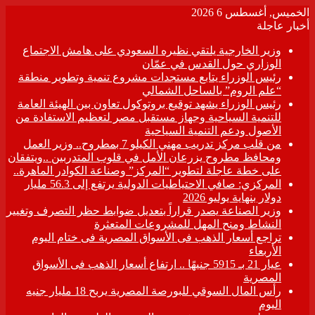
الخميس, أغسطس 6 2026
أخبار عاجلة
وزير الخارجية يلتقي نظيره السعودي على هامش الاجتماع
الوزاري حول القدس في عمّان
رئيس الوزراء يتابع مستجدات مشروع تنمية وتطوير منطقة
“علم الروم” بالساحل الشمالي
رئيس الوزراء يشهد توقيع بروتوكول تعاون بين الهيئة العامة
للتنمية السياحية وجهاز مستقبل مصر لتعظيم الاستفادة من
الأصول ودعم التنمية السياحية
من قلب مركز تدريب مهني الكيلو 7 بمطروح.. وزير العمل
ومحافظ مطروح يزرعان الأمل في قلوب المتدربين ..ويتفقان
على خطة عاجلة لتطوير “المركز” وصناعة الكوادر الماهرة..
المركزي: صافي الاحتياطيات الدولية يرتفع إلى 56.3 مليار
دولار بنهاية يوليو 2026
وزير الصناعة يصدر قراراً بتعديل ضوابط حظر التصرف وتغيير
النشاط ومنح المهل للمشروعات المتعثرة
تراجع أسعار الذهب فى الأسواق المصرية فى ختام اليوم
الأربعاء
عيار 21 بـ 5915 جنيهًا .. ارتفاع أسعار الذهب فى الأسواق
المصرية
رأس المال السوقي للبورصة المصرية يربح 18 مليار جنيه
اليوم