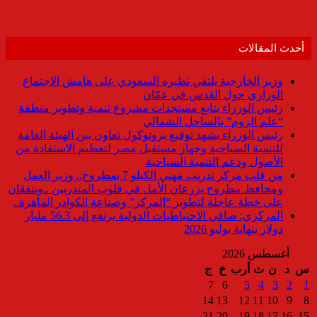
أحدث المقالات
وزير الخارجية يلتقي نظيره السعودي على هامش الاجتماع
الوزاري حول القدس في عمّان
رئيس الوزراء يتابع مستجدات مشروع تنمية وتطوير منطقة
“علم الروم” بالساحل الشمالي
رئيس الوزراء يشهد توقيع بروتوكول تعاون بين الهيئة العامة
للتنمية السياحية وجهاز مستقبل مصر لتعظيم الاستفادة من
الأصول ودعم التنمية السياحية
من قلب مركز تدريب مهني الكيلو 7 بمطروح.. وزير العمل
ومحافظ مطروح يزرعان الأمل في قلوب المتدربين ..ويتفقان
على خطة عاجلة لتطوير “المركز” وصناعة الكوادر الماهرة..
المركزي: صافي الاحتياطيات الدولية يرتفع إلى 56.3 مليار
دولار بنهاية يوليو 2026
أغسطس 2026
س
د
ن
ث
أرب
خ
ج
7
6
5
4
3
2
1
14
13
12
11
10
9
8
21
20
19
18
17
16
15