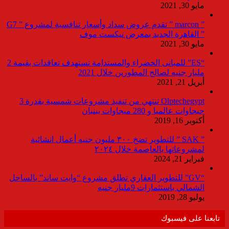
مايو 30, 2021
” marcon ” تقدم عروض سداد وأسعار تنافسية لمشروع ” G7
” القاهرة الجديد بمعرض نيكست موف
مايو 30, 2021
“ES” للمبانى الخضراء والمستدامة تستهدف تعاقدات بقيمة 2
مليار جنيه لصالح المطورين خلال 2021
أبريل 21, 2021
Olptechegypt تنتهي من تنفيذ مشروعات شمسية بقدرة 3
جيجاوات عالميا و 280 ميجاوات ببنبان
أكتوبر 16, 2019
” SAK ” للتطوير تضخ ٣٠٠ مليون جنيه أعمال انشائية
لمشروعاتها بالعاصمة خلال ٢٠٢٤
فبراير 21, 2024
“GV” للتطوير العقاري تطلق مشروع “وايت ساند” بالساحل
الشمالي باستثمارات 9مليار جنيه
يوليو 28, 2019
تابعنا على فيسبوك