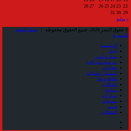
28
27
26
25
24
23
22
31
30
29
« يوليو
© حقوق النشر 2026، جميع الحقوق محفوظة |
مجلة النخبة
المصرية
الرئيسية
أخبار
بنوك وتأمين
بورصة وشركات
عقارات
استثمار وصناعة
طاقة ونقل
إتصالات
سياحة
سيارات
منوعات
فيديو
المقالات
فيسبوك
ملخص