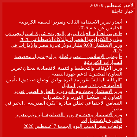
الأحد, أغسطس 9 2026
أخبار عاجلة
أصدر تقرير الاستدامة الثالث وتقرير البصمة الكربونية
الخامس عن عام 2025
«العربي لحماية الحياة البرية والبحرية» شريك استراتيجي في
مبادرة التكنولوجيا الخضراء والذكاء الاصطناعي 2026
وزير الاستثمار: 9.68 مليار دولار تجارة مصر والإمارات في
2025
«أبوظبي الإسلامي – مصر» يُطلق برامج تمويل مخصصة
للسيارات الكهربائية
وزيرا الأوقاف والتخطيط والتنمية الاقتصادية يبحثان تعزيز
التعاون المشترك لدعم جهود التنمية
“الرقابة المالية” تقرر مد فترة توفيق أوضاع صناديق التأمين
الخاصة حتى 31 ديسمبر المقبل
وزير الاستثمار يبحث مع نائب وزير التجارة الصيني تعزيز
التعاون في سلاسل التوريد والاستثمارات
التضامن الاجتماعي تطلق مبادرة “بكرة المدرسة .. الخير في
مصر”
وزير الاستثمار يبحث مع وزير الصناعية البرازيلي تعزيز
التجارة والاستثمارات
توقعات سعر الذهب اليوم الجمعة 7 أغسطس 2026
سياسة الخصوصية