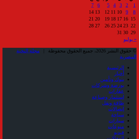
7
6
5
4
3
2
1
14
13
12
11
10
9
8
21
20
19
18
17
16
15
28
27
26
25
24
23
22
31
30
29
« يوليو
© حقوق النشر 2026، جميع الحقوق محفوظة |
مجلة النخبة
المصرية
الرئيسية
أخبار
بنوك وتأمين
بورصة وشركات
عقارات
استثمار وصناعة
طاقة ونقل
إتصالات
سياحة
سيارات
منوعات
فيديو
المقالات