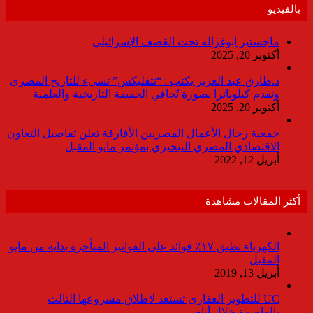
بالفيديو
ماجستير ابوغزاله تحت القصف الإسرائيلى
أكتوبر 20, 2025
د.طارق عبد العزيز يكتب : “نتفليكس” تسىء للتاريخ المصرى
وتقدم كيلوباترا بصورة تُجافي الحقيقة التاريخية والعلمية
أكتوبر 20, 2025
جمعية رجال الأعمال المصريين الأفارقة تعلن تفاصيل التعاون
الاقتصادي المصري النيجيري بمؤتمر مايو المقبل
أبريل 12, 2022
أكثر المقالات مشاهدة
الكهرباء تطبق ١٧٪ فوائد على الفواتير المتأخرة بداية من مايو
المقبل
أبريل 13, 2019
UC للتطوير العقارى تستعد لاطلاق مشروعها الثالث
بالعاصمة خلال أيام