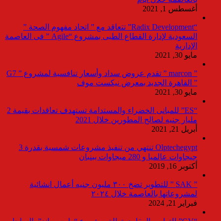
أغسطس 1, 2021
“Radix Development” تتعاقد مع ” اتحاد مفهوم الصحة ”
السعودية لإدارة القطاع الطبى بمشروع “Agile ” فى العاصمة
الإدارية
مايو 30, 2021
” marcon ” تقدم عروض سداد وأسعار تنافسية لمشروع ” G7
” القاهرة الجديد بمعرض نيكست موف
مايو 30, 2021
“ES” للمبانى الخضراء والمستدامة تستهدف تعاقدات بقيمة 2
مليار جنيه لصالح المطورين خلال 2021
أبريل 21, 2021
Olptechegypt تنتهي من تنفيذ مشروعات شمسية بقدرة 3
جيجاوات عالميا و 280 ميجاوات ببنبان
أكتوبر 16, 2019
” SAK ” للتطوير تضخ ٣٠٠ مليون جنيه أعمال انشائية
لمشروعاتها بالعاصمة خلال ٢٠٢٤
فبراير 21, 2024