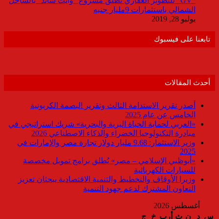
“GV” للتطوير العقاري تطلق مشروع “وايت ساند” بالساحل
الشمالي باستثمارات 9مليار جنيه
يوليو 28, 2019
تابعنا على فيسبوك
أحدث المقالات
أصدر تقرير الاستدامة الثالث وتقرير البصمة الكربونية
الخامس عن عام 2025
«العربي لحماية الحياة البرية والبحرية» شريك استراتيجي في
مبادرة التكنولوجيا الخضراء والذكاء الاصطناعي 2026
وزير الاستثمار: 9.68 مليار دولار تجارة مصر والإمارات في
2025
«أبوظبي الإسلامي – مصر» يُطلق برامج تمويل مخصصة
للسيارات الكهربائية
وزيرا الأوقاف والتخطيط والتنمية الاقتصادية يبحثان تعزيز
التعاون المشترك لدعم جهود التنمية
أغسطس 2026
س
د
ن
ث
أرب
خ
ج