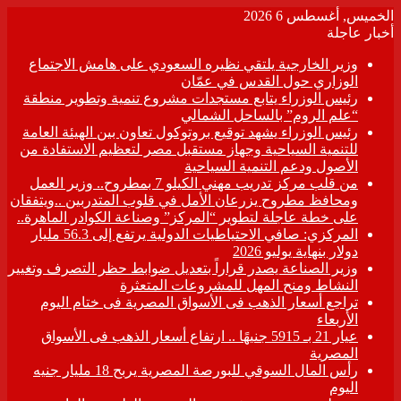
الخميس, أغسطس 6 2026
أخبار عاجلة
وزير الخارجية يلتقي نظيره السعودي على هامش الاجتماع
الوزاري حول القدس في عمّان
رئيس الوزراء يتابع مستجدات مشروع تنمية وتطوير منطقة
“علم الروم” بالساحل الشمالي
رئيس الوزراء يشهد توقيع بروتوكول تعاون بين الهيئة العامة
للتنمية السياحية وجهاز مستقبل مصر لتعظيم الاستفادة من
الأصول ودعم التنمية السياحية
من قلب مركز تدريب مهني الكيلو 7 بمطروح.. وزير العمل
ومحافظ مطروح يزرعان الأمل في قلوب المتدربين ..ويتفقان
على خطة عاجلة لتطوير “المركز” وصناعة الكوادر الماهرة..
المركزي: صافي الاحتياطيات الدولية يرتفع إلى 56.3 مليار
دولار بنهاية يوليو 2026
وزير الصناعة يصدر قراراً بتعديل ضوابط حظر التصرف وتغيير
النشاط ومنح المهل للمشروعات المتعثرة
تراجع أسعار الذهب فى الأسواق المصرية فى ختام اليوم
الأربعاء
عيار 21 بـ 5915 جنيهًا .. ارتفاع أسعار الذهب فى الأسواق
المصرية
رأس المال السوقي للبورصة المصرية يربح 18 مليار جنيه
اليوم