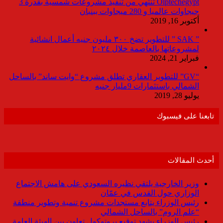
Olptechegypt تنتهي من تنفيذ مشروعات شمسية بقدرة 3
جيجاوات عالميا و 280 ميجاوات ببنبان
أكتوبر 16, 2019
” SAK ” للتطوير تضخ ٣٠٠ مليون جنيه أعمال انشائية
لمشروعاتها بالعاصمة خلال ٢٠٢٤
فبراير 21, 2024
“GV” للتطوير العقاري تطلق مشروع “وايت ساند” بالساحل
الشمالي باستثمارات 9مليار جنيه
يوليو 28, 2019
تابعنا على فيسبوك
أحدث المقالات
وزير الخارجية يلتقي نظيره السعودي على هامش الاجتماع
الوزاري حول القدس في عمّان
رئيس الوزراء يتابع مستجدات مشروع تنمية وتطوير منطقة
“علم الروم” بالساحل الشمالي
رئيس الوزراء يشهد توقيع بروتوكول تعاون بين الهيئة العامة