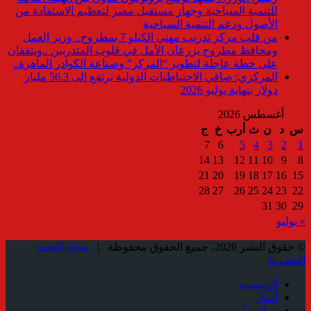
للتنمية السياحية وجهاز مستقبل مصر لتعظيم الاستفادة من
الأصول ودعم التنمية السياحية
من قلب مركز تدريب مهني الكيلو 7 بمطروح.. وزير العمل
ومحافظ مطروح يزرعان الأمل في قلوب المتدربين ..ويتفقان
على خطة عاجلة لتطوير “المركز” وصناعة الكوادر الماهرة..
المركزي: صافي الاحتياطيات الدولية يرتفع إلى 56.3 مليار
دولار بنهاية يوليو 2026
أغسطس 2026
س
د
ن
ث
أرب
خ
ج
7
6
5
4
3
2
1
14
13
12
11
10
9
8
21
20
19
18
17
16
15
28
27
26
25
24
23
22
31
30
29
« يوليو
© حقوق النشر 2026، جميع الحقوق محفوظة |
مجلة النخبة
المصرية
الرئيسية
أخبار
بنوك وتأمين