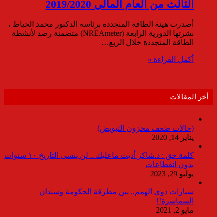
الثالث من العام المالي 2019/2020
أصدرت هيئة الطاقة المتجددة برئاسة الدكتور محمد الخياط ،
نشرتها الدورية الرابعة (NREAmeter) متضمنة رصد لأنشطة
الطاقة المتجددة خلال الربع…
أكمل القراءة »
أخر المقالات
(حالات ضعف مخزون التبويض)
يناير 14, 2020
كلمة حق : د.شاكر أديت ماعليك .. لن ينسى التاريخ ١٠ سنوات
بدون انقطاعات
يوليو 29, 2023
سيارات ذوى الهمم.. بين مطرقة الحكومة وسندان
السماسرة!!
مايو 2, 2021