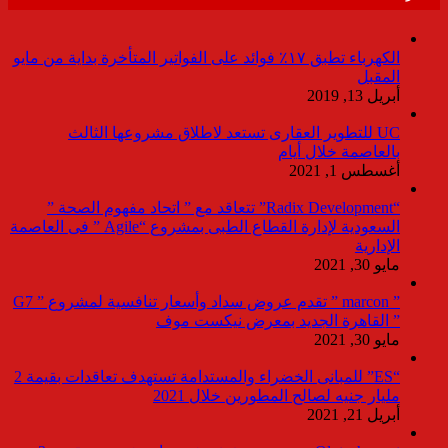
الكهرباء تطبق ١٧٪ فوائد على الفواتير المتأخرة بداية من مايو
المقبل
أبريل 13, 2019
UC للتطوير العقارى تستعد لاطلاق مشروعها الثالث
بالعاصمة خلال أيام
أغسطس 1, 2021
“Radix Development” تتعاقد مع ” اتحاد مفهوم الصحة ”
السعودية لإدارة القطاع الطبى بمشروع “Agile ” فى العاصمة
الإدارية
مايو 30, 2021
” marcon ” تقدم عروض سداد وأسعار تنافسية لمشروع ” G7
” القاهرة الجديد بمعرض نيكست موف
مايو 30, 2021
“ES” للمبانى الخضراء والمستدامة تستهدف تعاقدات بقيمة 2
مليار جنيه لصالح المطورين خلال 2021
أبريل 21, 2021