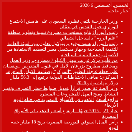
الخميس, أغسطس 6 2026
أخبار عاجلة
وزير الخارجية يلتقي نظيره السعودي على هامش الاجتماع
الوزاري حول القدس في عمّان
رئيس الوزراء يتابع مستجدات مشروع تنمية وتطوير منطقة
“علم الروم” بالساحل الشمالي
رئيس الوزراء يشهد توقيع بروتوكول تعاون بين الهيئة العامة
للتنمية السياحية وجهاز مستقبل مصر لتعظيم الاستفادة من
الأصول ودعم التنمية السياحية
من قلب مركز تدريب مهني الكيلو 7 بمطروح.. وزير العمل
ومحافظ مطروح يزرعان الأمل في قلوب المتدربين ..ويتفقان
على خطة عاجلة لتطوير “المركز” وصناعة الكوادر الماهرة..
المركزي: صافي الاحتياطيات الدولية يرتفع إلى 56.3 مليار
دولار بنهاية يوليو 2026
وزير الصناعة يصدر قراراً بتعديل ضوابط حظر التصرف وتغيير
النشاط ومنح المهل للمشروعات المتعثرة
تراجع أسعار الذهب فى الأسواق المصرية فى ختام اليوم
الأربعاء
عيار 21 بـ 5915 جنيهًا .. ارتفاع أسعار الذهب فى الأسواق
المصرية
رأس المال السوقي للبورصة المصرية يربح 18 مليار جنيه
اليوم