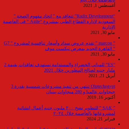
أغسطس 1, 2021
“Radix Development” تتعاقد مع ” اتحاد مفهوم الصحة ”
السعودية لإدارة القطاع الطبى بمشروع “Agile ” فى العاصمة
الإدارية
مايو 30, 2021
” marcon ” تقدم عروض سداد وأسعار تنافسية لمشروع ” G7
” القاهرة الجديد بمعرض نيكست موف
مايو 30, 2021
“ES” للمبانى الخضراء والمستدامة تستهدف تعاقدات بقيمة 2
مليار جنيه لصالح المطورين خلال 2021
أبريل 21, 2021
Olptechegypt تنتهي من تنفيذ مشروعات شمسية بقدرة 3
جيجاوات عالميا و 280 ميجاوات ببنبان
أكتوبر 16, 2019
” SAK ” للتطوير تضخ ٣٠٠ مليون جنيه أعمال انشائية
لمشروعاتها بالعاصمة خلال ٢٠٢٤
فبراير 21, 2024