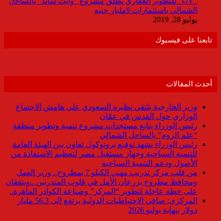
“GV” للتطوير العقاري تطلق مشروع “وايت ساند” بالساحل
الشمالي باستثمارات 9مليار جنيه
يوليو 28, 2019
تابعنا على فيسبوك
أحدث المقالات
وزير الخارجية يلتقي نظيره السعودي على هامش الاجتماع
الوزاري حول القدس في عمّان
رئيس الوزراء يتابع مستجدات مشروع تنمية وتطوير منطقة
“علم الروم” بالساحل الشمالي
رئيس الوزراء يشهد توقيع بروتوكول تعاون بين الهيئة العامة
للتنمية السياحية وجهاز مستقبل مصر لتعظيم الاستفادة من
الأصول ودعم التنمية السياحية
من قلب مركز تدريب مهني الكيلو 7 بمطروح.. وزير العمل
ومحافظ مطروح يزرعان الأمل في قلوب المتدربين ..ويتفقان
على خطة عاجلة لتطوير “المركز” وصناعة الكوادر الماهرة..
المركزي: صافي الاحتياطيات الدولية يرتفع إلى 56.3 مليار
دولار بنهاية يوليو 2026