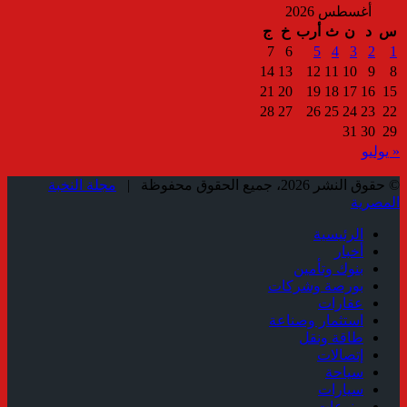
أغسطس 2026
س
د
ن
ث
أرب
خ
ج
7
6
5
4
3
2
1
14
13
12
11
10
9
8
21
20
19
18
17
16
15
28
27
26
25
24
23
22
31
30
29
« يوليو
© حقوق النشر 2026، جميع الحقوق محفوظة |
مجلة النخبة
المصرية
الرئيسية
أخبار
بنوك وتأمين
بورصة وشركات
عقارات
استثمار وصناعة
طاقة ونقل
إتصالات
سياحة
سيارات
منوعات