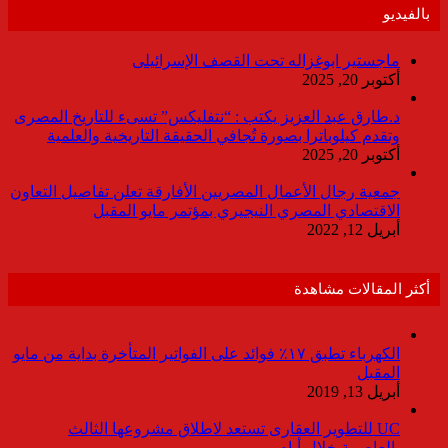
بالفيديو
ماجستير ابوغزاله تحت القصف الإسرائيلى
أكتوبر 20, 2025
د.طارق عبد العزيز يكتب : “نتفليكس” تسىء للتاريخ المصرى
وتقدم كيلوباترا بصورة تُجافي الحقيقة التاريخية والعلمية
أكتوبر 20, 2025
جمعية رجال الأعمال المصريين الأفارقة تعلن تفاصيل التعاون
الاقتصادي المصري النيجيري بمؤتمر مايو المقبل
أبريل 12, 2022
أكثر المقالات مشاهدة
الكهرباء تطبق ١٧٪ فوائد على الفواتير المتأخرة بداية من مايو
المقبل
أبريل 13, 2019
UC للتطوير العقارى تستعد لاطلاق مشروعها الثالث
بالعاصمة خلال أيام