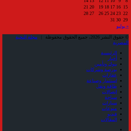
14
13
12
11
10
9
8
21
20
19
18
17
16
15
28
27
26
25
24
23
22
31
30
29
« يوليو
© حقوق النشر 2026، جميع الحقوق محفوظة |
مجلة النخبة
المصرية
الرئيسية
أخبار
بنوك وتأمين
بورصة وشركات
عقارات
استثمار وصناعة
طاقة ونقل
إتصالات
سياحة
سيارات
منوعات
فيديو
المقالات
فيسبوك