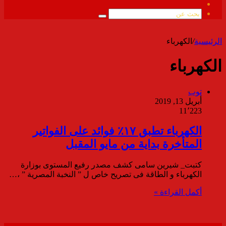
ملخص
الموقع
بحث
RSS
عن
الرئيسية
/
الكهرباء
الكهرباء
توب
أبريل 13, 2019
11٬223
الكهرباء تطبق ١٧٪ فوائد على الفواتير
المتأخرة بداية من مايو المقبل
كتبت_ شيرين سامى كشف مصدر رفيع المستوى بوزارة
الكهرباء و الطاقة فى تصريح خاص ل ” النخبة المصرية ” ،…
أكمل القراءة »