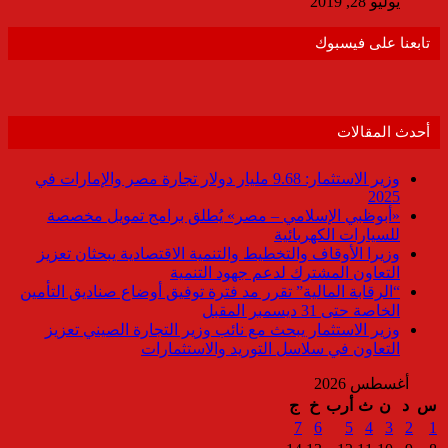
يوليو 28, 2019
تابعنا على فيسبوك
أحدث المقالات
وزير الاستثمار: 9.68 مليار دولار تجارة مصر والإمارات في
2025
«أبوظبي الإسلامي – مصر» يُطلق برامج تمويل مخصصة
للسيارات الكهربائية
وزيرا الأوقاف والتخطيط والتنمية الاقتصادية يبحثان تعزيز
التعاون المشترك لدعم جهود التنمية
“الرقابة المالية” تقرر مد فترة توفيق أوضاع صناديق التأمين
الخاصة حتى 31 ديسمبر المقبل
وزير الاستثمار يبحث مع نائب وزير التجارة الصيني تعزيز
التعاون في سلاسل التوريد والاستثمارات
أغسطس 2026
س
د
ن
ث
أرب
خ
ج
7
6
5
4
3
2
1