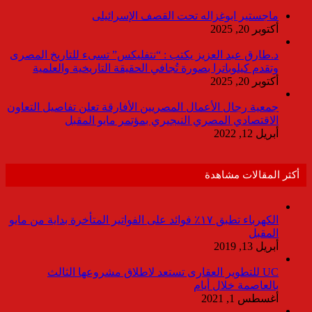
ماجستير ابوغزاله تحت القصف الإسرائيلى
أكتوبر 20, 2025
د.طارق عبد العزيز يكتب : “نتفليكس” تسىء للتاريخ المصرى
وتقدم كيلوباترا بصورة تُجافي الحقيقة التاريخية والعلمية
أكتوبر 20, 2025
جمعية رجال الأعمال المصريين الأفارقة تعلن تفاصيل التعاون
الاقتصادي المصري النيجيري بمؤتمر مايو المقبل
أبريل 12, 2022
أكثر المقالات مشاهدة
الكهرباء تطبق ١٧٪ فوائد على الفواتير المتأخرة بداية من مايو
المقبل
أبريل 13, 2019
UC للتطوير العقارى تستعد لاطلاق مشروعها الثالث
بالعاصمة خلال أيام
أغسطس 1, 2021