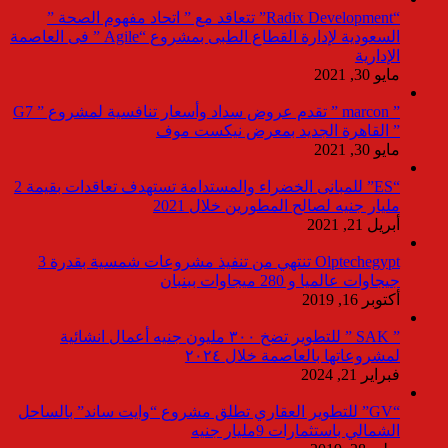
“Radix Development” تتعاقد مع ” اتحاد مفهوم الصحة ”
السعودية لإدارة القطاع الطبى بمشروع “Agile ” فى العاصمة
الإدارية
مايو 30, 2021
” marcon ” تقدم عروض سداد وأسعار تنافسية لمشروع ” G7
” القاهرة الجديد بمعرض نيكست موف
مايو 30, 2021
“ES” للمبانى الخضراء والمستدامة تستهدف تعاقدات بقيمة 2
مليار جنيه لصالح المطورين خلال 2021
أبريل 21, 2021
Olptechegypt تنتهي من تنفيذ مشروعات شمسية بقدرة 3
جيجاوات عالميا و 280 ميجاوات ببنبان
أكتوبر 16, 2019
” SAK ” للتطوير تضخ ٣٠٠ مليون جنيه أعمال انشائية
لمشروعاتها بالعاصمة خلال ٢٠٢٤
فبراير 21, 2024
“GV” للتطوير العقاري تطلق مشروع “وايت ساند” بالساحل
الشمالي باستثمارات 9مليار جنيه