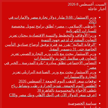
السبت, أغسطس 8 2026
أخبار عاجلة
وزير الاستثمار: 9.68 مليار دولار تجارة مصر والإمارات في
2025
«أبوظبي الإسلامي – مصر» يُطلق برامج تمويل مخصصة
للسيارات الكهربائية
وزيرا الأوقاف والتخطيط والتنمية الاقتصادية يبحثان تعزيز
التعاون المشترك لدعم جهود التنمية
“الرقابة المالية” تقرر مد فترة توفيق أوضاع صناديق التأمين
الخاصة حتى 31 ديسمبر المقبل
وزير الاستثمار يبحث مع نائب وزير التجارة الصيني تعزيز
التعاون في سلاسل التوريد والاستثمارات
التضامن الاجتماعي تطلق مبادرة “بكرة المدرسة .. الخير في
مصر”
وزير الاستثمار يبحث مع وزير الصناعية البرازيلي تعزيز
التجارة والاستثمارات
توقعات سعر الذهب اليوم الجمعة 7 أغسطس 2026
الطقس اليوم الجمعة.. شديد الحرارة رطب ونشاط رياح
يلطف الأجواء والمحسوسة بالقاهرة 38
اعرف سعر الدولار الآن في البنك الأهلي وبنك مصر وCIB
سياسة الخصوصية
اتصل بنا