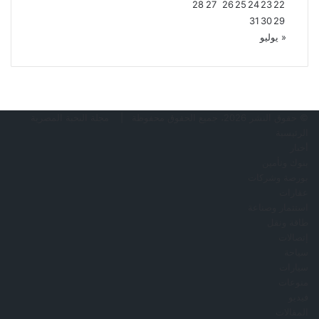
28
27
26
25
24
23
22
31
30
29
« يوليو
© حقوق النشر 2026، جميع الحقوق محفوظة |
مجلة النخبة المصرية
الرئيسية
أخبار
بنوك وتأمين
بورصة وشركات
عقارات
استثمار وصناعة
طاقة ونقل
إتصالات
سياحة
سيارات
منوعات
فيديو
المقالات