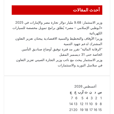
أحدث المقالات
وزير الاستثمار: 9.68 مليار دولار تجارة مصر والإمارات في 2025
«أبوظبي الإسلامي – مصر» يُطلق برامج تمويل مخصصة للسيارات
الكهربائية
وزيرا الأوقاف والتخطيط والتنمية الاقتصادية يبحثان تعزيز التعاون
المشترك لدعم جهود التنمية
“الرقابة المالية” تقرر مد فترة توفيق أوضاع صناديق التأمين
الخاصة حتى 31 ديسمبر المقبل
وزير الاستثمار يبحث مع نائب وزير التجارة الصيني تعزيز التعاون
في سلاسل التوريد والاستثمارات
أغسطس 2026
س
د
ن
ث
أرب
خ
ج
7
6
5
4
3
2
1
14
13
12
11
10
9
8
21
20
19
18
17
16
15