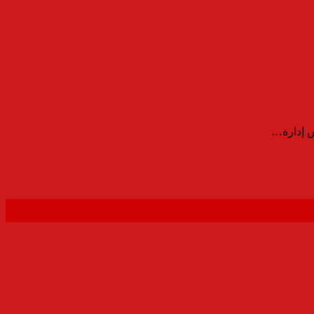
س إدارة…