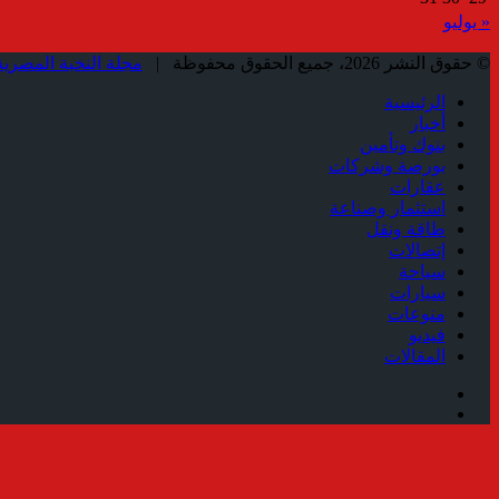
« يوليو
© حقوق النشر 2026، جميع الحقوق محفوظة |
مجلة النخبة المصرية
الرئيسية
أخبار
بنوك وتأمين
بورصة وشركات
عقارات
استثمار وصناعة
طاقة ونقل
إتصالات
سياحة
سيارات
منوعات
فيديو
المقالات
فيسبوك
ملخص
الموقع
زر
RSS
الذهاب
إلى