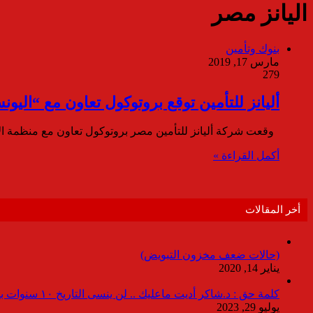
اليانز مصر
بنوك وتأمين
مارس 17, 2019
279
أليانز للتأمين توقع بروتوكول تعاون مع “اليونسيف
وقعت شركة أليانز للتأمين مصر بروتوكول تعاون مع منظمة ا
أكمل القراءة »
أخر المقالات
(حالات ضعف مخزون التبويض)
يناير 14, 2020
كلمة حق : د.شاكر أديت ماعليك .. لن ينسى التاريخ ١٠ سنوات بدون انقطاعات
يوليو 29, 2023