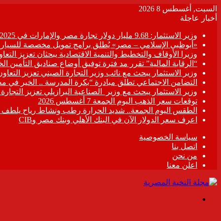
السبت, أغسطس 8 2026
أخبار عاجلة
وزير الاستثمار: 9.68 مليار دولار تجارة مصر والإمارات في 2025
«أبوظبي الإسلامي – مصر» يُطلق برامج تمويل مخصصة للسيارات
وزيرا الأوقاف والتخطيط والتنمية الاقتصادية يبحثان تعزيز التع
“الرقابة المالية” تقرر مد فترة توفيق أوضاع صناديق التأمين الخاصة حتى 31 د
وزير الاستثمار يبحث مع نائب وزير التجارة الصيني تعزيز التعا
التضامن الاجتماعي تطلق مبادرة “بكرة المدرسة .. الخير في م
وزير الاستثمار يبحث مع وزير الصناعية البرازيلي تعزيز التجارة
توقعات سعر الذهب اليوم الجمعة 7 أغسطس 2026
الطقس اليوم الجمعة.. شديد الحرارة رطب ونشاط رياح يلطف الأ
اعرف سعر الدولار الآن في البنك الأهلي وبنك مصر وCIB
سياسة الخصوصية
اتصل بنا
من نحن
اعلن معنا
القائمة