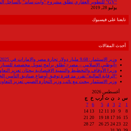
“GV” للتطوير العقاري تطلق مشروع “وايت ساند” بالساحل الشمالي باستثمارات 9مليار جنيه
يوليو 28, 2019
تابعنا على فيسبوك
أحدث المقالات
وزير الاستثمار: 9.68 مليار دولار تجارة مصر والإمارات في 2025
«أبوظبي الإسلامي – مصر» يُطلق برامج تمويل مخصصة للسيارات
وزيرا الأوقاف والتخطيط والتنمية الاقتصادية يبحثان تعزيز التع
“الرقابة المالية” تقرر مد فترة توفيق أوضاع صناديق التأمين الخاصة حتى 31 د
وزير الاستثمار يبحث مع نائب وزير التجارة الصيني تعزيز التعا
أغسطس 2026
س
د
ن
ث
أرب
خ
ج
7
6
5
4
3
2
1
14
13
12
11
10
9
8
21
20
19
18
17
16
15
28
27
26
25
24
23
22
31
30
29