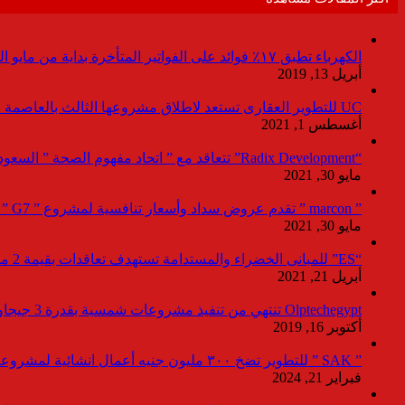
الكهرباء تطبق ١٧٪ فوائد على الفواتير المتأخرة بداية من مايو المقبل
أبريل 13, 2019
UC للتطوير العقارى تستعد لاطلاق مشروعها الثالث بالعاصمة خلال أيام
أغسطس 1, 2021
“Radix Development” تتعاقد مع ” اتحاد مفهوم الصحة ” السعودية لإدارة القطاع الطبى بمشروع “Agile ” فى العاصمة الإدارية
مايو 30, 2021
” marcon ” تقدم عروض سداد وأسعار تنافسية لمشروع ” G7 ” القاهرة الجديد بمعرض نيكست موف
مايو 30, 2021
“ES” للمبانى الخضراء والمستدامة تستهدف تعاقدات بقيمة 2 مليار جنيه لصالح المطورين خلال 2021
أبريل 21, 2021
Olptechegypt تنتهي من تنفيذ مشروعات شمسية بقدرة 3 جيجاوات عالميا و 280 ميجاوات ببنبان
أكتوبر 16, 2019
” SAK ” للتطوير تضخ ٣٠٠ مليون جنيه أعمال انشائية لمشروعاتها بالعاصمة خلال ٢٠٢٤
فبراير 21, 2024