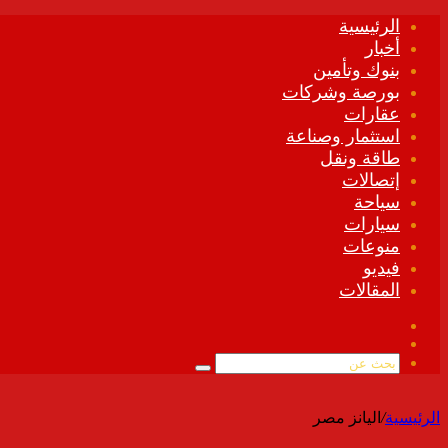
الرئيسية
أخبار
بنوك وتأمين
بورصة وشركات
عقارات
استثمار وصناعة
طاقة ونقل
إتصالات
سياحة
سيارات
منوعات
فيديو
المقالات
فيسبوك
ملخص
الموقع
بحث
RSS
عن
الرئيسية
/
اليانز مصر