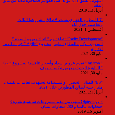
الكهرباء تطبق ١٧٪ فوائد على الفواتير المتأخرة بداية من مايو
المقبل
أبريل 13, 2019
UC للتطوير العقارى تستعد لاطلاق مشروعها الثالث
بالعاصمة خلال أيام
أغسطس 1, 2021
“Radix Development” تتعاقد مع ” اتحاد مفهوم الصحة ”
السعودية لإدارة القطاع الطبى بمشروع “Agile ” فى العاصمة
الإدارية
مايو 30, 2021
” marcon ” تقدم عروض سداد وأسعار تنافسية لمشروع ” G7
” القاهرة الجديد بمعرض نيكست موف
مايو 30, 2021
“ES” للمبانى الخضراء والمستدامة تستهدف تعاقدات بقيمة 2
مليار جنيه لصالح المطورين خلال 2021
أبريل 21, 2021
Olptechegypt تنتهي من تنفيذ مشروعات شمسية بقدرة 3
جيجاوات عالميا و 280 ميجاوات ببنبان
أكتوبر 16, 2019