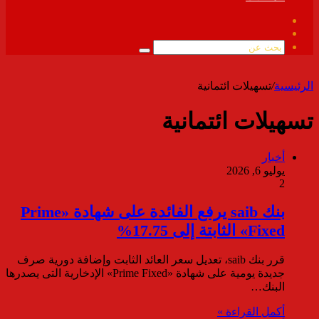
فيسبوك
ملخص
الموقع
بحث
RSS
عن
الرئيسية
/
تسهيلات ائتمانية
تسهيلات ائتمانية
أخبار
يوليو 6, 2026
2
بنك saib يرفع الفائدة على شهادة «Prime
Fixed» الثابتة إلى 17.75%
قرر بنك saib، تعديل سعر العائد الثابت وإضافة دورية صرف
جديدة يومية على شهادة «Prime Fixed» الإدخارية التى يصدرها
البنك…
أكمل القراءة »