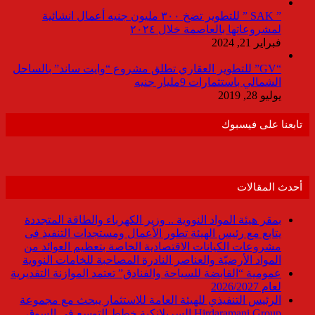
” SAK ” للتطوير تضخ ٣٠٠ مليون جنيه أعمال انشائية
لمشروعاتها بالعاصمة خلال ٢٠٢٤
فبراير 21, 2024
“GV” للتطوير العقاري تطلق مشروع “وايت ساند” بالساحل
الشمالي باستثمارات 9مليار جنيه
يوليو 28, 2019
تابعنا على فيسبوك
أحدث المقالات
بمقر هيئة المواد النووية .. وزير الكهرباء والطاقة المتجددة
يتابع مع رئيس الهيئة تطور الأعمال ومستجدات التنفيذ فى
مشروعات الكيانات الاقتصادية الخاصة بتعظيم العوائد من
المواد الأرضيّة والعناصر النادرة المصاحبة للخامات النووية
عمومية “القابضة للسياحة والفنادق” تعتمد الموازنة التقديرية
لعام 2026/2027
الرئيس التنفيذي للهيئة العامة للاستثمار يبحث مع مجموعة
Hirdaramani Group السريلانكية خطط التوسع في السوق