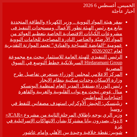
الخميس, أغسطس 6 2026
أخبار عاجلة
بمقر هيئة المواد النووية .. وزير الكهرباء والطاقة المتجددة
يتابع مع رئيس الهيئة تطور الأعمال ومستجدات التنفيذ فى
مشروعات الكيانات الاقتصادية الخاصة بتعظيم العوائد من
المواد الأرضيّة والعناصر النادرة المصاحبة للخامات النووية
عمومية “القابضة للسياحة والفنادق” تعتمد الموازنة التقديرية
لعام 2026/2027
الرئيس التنفيذي للهيئة العامة للاستثمار يبحث مع مجموعة
Hirdaramani Group السريلانكية خطط التوسع في السوق
المصرية
المركز الإعلامي لمجلس الوزراء يستعرض تفاصيل طرح
وزارة الإسكان وحدات سكنية بنظام الإيجار
رئيس الوزراء يستقبل المدير العام لمنظمة اليونسكو
منال عوض تبحث مع نواب القليوبية والغربية والقاهرة
احتياجات المواطنين
زيلينسكي: الجيش الأوكراني استهدف مصفاتين للنفط في
روسيا
وزير الري يوجه بإطلاق المرحلة الثانية من مشروع «JCAR»
8 دول يصدرون بيانا مشتركا بشأن الانتهاكات الإسرائيلية في
غزة
شوبير: نقطة خلافية وحيدة بين الأهلي وإمام عاشور