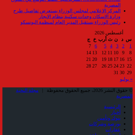
المصرية
المركز الإعلامي لمجلس الوزراء يستعرض تفاصيل طرح
وزارة الإسكان وحدات سكنية بنظام الإيجار
رئيس الوزراء يستقبل المدير العام لمنظمة اليونسكو
أغسطس 2026
س
د
ن
ث
أرب
خ
ج
7
6
5
4
3
2
1
14
13
12
11
10
9
8
21
20
19
18
17
16
15
28
27
26
25
24
23
22
31
30
29
« يوليو
© حقوق النشر 2026، جميع الحقوق محفوظة |
مجلة النخبة
المصرية
الرئيسية
أخبار
بنوك وتأمين
بورصة وشركات
عقارات