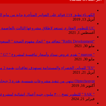
الكهرباء تطبق ١٧٪ فوائد على الفواتير المتأخرة بداية من مايو المقبل
أبريل 13, 2019
UC للتطوير العقارى تستعد لاطلاق مشروعها الثالث بالعاصمة خلال أيام
أغسطس 1, 2021
“Radix Development” تتعاقد مع ” اتحاد مفهوم الصحة ” السعودية لإدارة القطاع الطبى بمشروع “Agile ” فى العاصمة الإدارية
مايو 30, 2021
” marcon ” تقدم عروض سداد وأسعار تنافسية لمشروع ” G7 ” القاهرة الجديد بمعرض نيكست موف
مايو 30, 2021
“ES” للمبانى الخضراء والمستدامة تستهدف تعاقدات بقيمة 2 مليار جنيه لصالح المطورين خلال 2021
أبريل 21, 2021
Olptechegypt تنتهي من تنفيذ مشروعات شمسية بقدرة 3 جيجاوات عالميا و 280 ميجاوات ببنبان
أكتوبر 16, 2019
” SAK ” للتطوير تضخ ٣٠٠ مليون جنيه أعمال انشائية لمشروعاتها بالعاصمة خلال ٢٠٢٤
فبراير 21, 2024