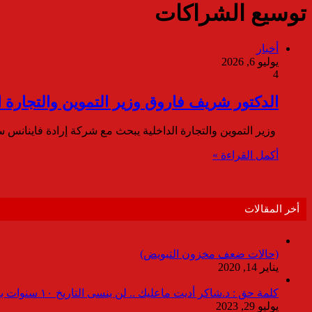
توسيع الشراكات
أخبار
يوليو 6, 2026
4
الدكتور شريف فاروق وزير التموين والتجارة الد
وزير التموين والتجارة الداخلية يبحث مع شركة إرادة فاينانس سبل التعاون في المشرو
أكمل القراءة »
أخر المقالات
(حالات ضعف مخزون التبويض)
يناير 14, 2020
كلمة حق : د.شاكر أديت ماعليك .. لن ينسى التاريخ ١٠ سنوات بدون انقطاعات
يوليو 29, 2023