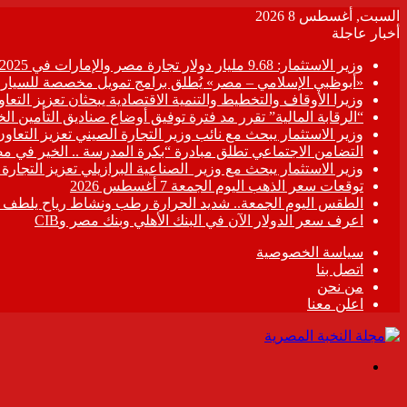
السبت, أغسطس 8 2026
أخبار عاجلة
وزير الاستثمار: 9.68 مليار دولار تجارة مصر والإمارات في 2025
«أبوظبي الإسلامي – مصر» يُطلق برامج تمويل مخصصة للسيارات
وزيرا الأوقاف والتخطيط والتنمية الاقتصادية يبحثان تعزيز التع
“الرقابة المالية” تقرر مد فترة توفيق أوضاع صناديق التأمين الخاصة حتى 31 د
وزير الاستثمار يبحث مع نائب وزير التجارة الصيني تعزيز التعا
التضامن الاجتماعي تطلق مبادرة “بكرة المدرسة .. الخير في م
وزير الاستثمار يبحث مع وزير الصناعية البرازيلي تعزيز التجارة
توقعات سعر الذهب اليوم الجمعة 7 أغسطس 2026
الطقس اليوم الجمعة.. شديد الحرارة رطب ونشاط رياح يلطف الأ
اعرف سعر الدولار الآن في البنك الأهلي وبنك مصر وCIB
سياسة الخصوصية
اتصل بنا
من نحن
اعلن معنا
القائمة