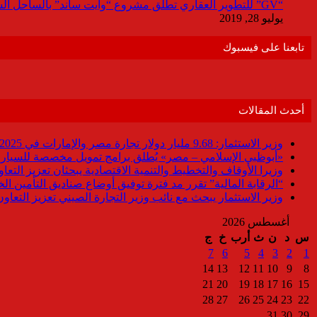
“GV” للتطوير العقاري تطلق مشروع “وايت ساند” بالساحل الشمالي باستثمارات 9مليار جنيه
يوليو 28, 2019
تابعنا على فيسبوك
أحدث المقالات
وزير الاستثمار: 9.68 مليار دولار تجارة مصر والإمارات في 2025
«أبوظبي الإسلامي – مصر» يُطلق برامج تمويل مخصصة للسيارات
وزيرا الأوقاف والتخطيط والتنمية الاقتصادية يبحثان تعزيز التع
“الرقابة المالية” تقرر مد فترة توفيق أوضاع صناديق التأمين الخاصة حتى 31 د
وزير الاستثمار يبحث مع نائب وزير التجارة الصيني تعزيز التعا
أغسطس 2026
س
د
ن
ث
أرب
خ
ج
7
6
5
4
3
2
1
14
13
12
11
10
9
8
21
20
19
18
17
16
15
28
27
26
25
24
23
22
31
30
29