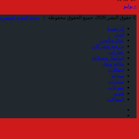
« يوليو
© حقوق النشر 2026، جميع الحقوق محفوظة |
مجلة النخبة المصرية
الرئيسية
أخبار
بنوك وتأمين
بورصة وشركات
عقارات
استثمار وصناعة
طاقة ونقل
إتصالات
سياحة
سيارات
منوعات
فيديو
المقالات
فيسبوك
ملخص
الموقع
زر
RSS
الذهاب
إلى