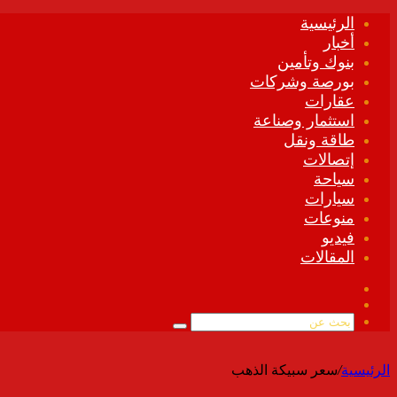
الرئيسية
أخبار
بنوك وتأمين
بورصة وشركات
عقارات
استثمار وصناعة
طاقة ونقل
إتصالات
سياحة
سيارات
منوعات
فيديو
المقالات
فيسبوك
ملخص
الموقع
بحث
RSS
عن
الرئيسية
/
سعر سبيكة الذهب