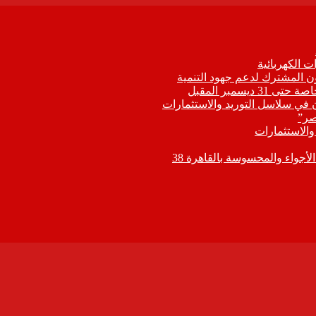
 الكهربائية
اون المشترك لدعم جهود التنمية
يسمبر المقبل
ون في سلاسل التوريد والاستثمارات
صر”
 والاستثمارات
جواء والمحسوسة بالقاهرة 38