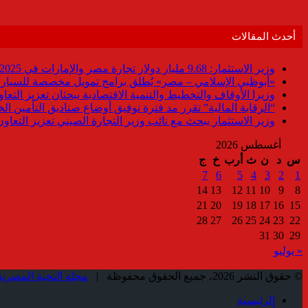
أحدث المقالات
وزير الاستثمار: 9.68 مليار دولار تجارة مصر والإمارات في 2025
«أبوظبي الإسلامي – مصر» يُطلق برامج تمويل مخصصة للسيارات
وزيرا الأوقاف والتخطيط والتنمية الاقتصادية يبحثان تعزيز التع
“الرقابة المالية” تقرر مد فترة توفيق أوضاع صناديق التأمين الخاصة حتى 31 د
وزير الاستثمار يبحث مع نائب وزير التجارة الصيني تعزيز التعا
أغسطس 2026
س
د
ن
ث
أرب
خ
ج
7
6
5
4
3
2
1
14
13
12
11
10
9
8
21
20
19
18
17
16
15
28
27
26
25
24
23
22
31
30
29
« يوليو
© حقوق النشر 2026، جميع الحقوق محفوظة |
مجلة النخبة المصرية
الرئيسية