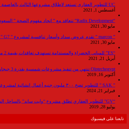
UC للتطوير العقارى تستعد لاطلاق مشروعها الثالث بالعاصمة خلال أيام
أغسطس 1, 2021
“Radix Development” تتعاقد مع ” اتحاد مفهوم الصحة ” السعودية لإدارة القطاع الطبى بمشروع “Agile ” فى العاصمة الإدارية
مايو 30, 2021
” marcon ” تقدم عروض سداد وأسعار تنافسية لمشروع ” G7 ” القاهرة الجديد بمعرض نيكست موف
مايو 30, 2021
“ES” للمبانى الخضراء والمستدامة تستهدف تعاقدات بقيمة 2 مليار جنيه لصالح المطورين خلال 2021
أبريل 21, 2021
Olptechegypt تنتهي من تنفيذ مشروعات شمسية بقدرة 3 جيجاوات عالميا و 280 ميجاوات ببنبان
أكتوبر 16, 2019
” SAK ” للتطوير تضخ ٣٠٠ مليون جنيه أعمال انشائية لمشروعاتها بالعاصمة خلال ٢٠٢٤
فبراير 21, 2024
“GV” للتطوير العقاري تطلق مشروع “وايت ساند” بالساحل الشمالي باستثمارات 9مليار جنيه
يوليو 28, 2019
تابعنا على فيسبوك