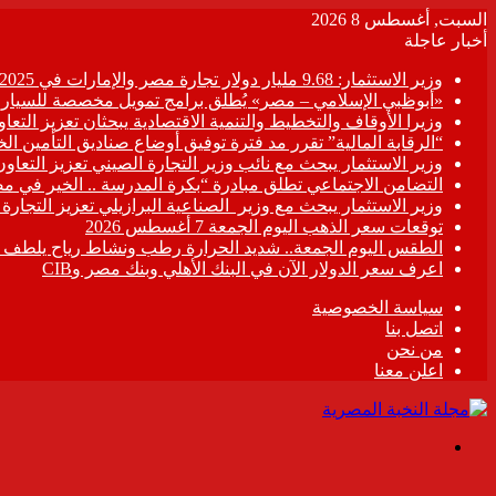
السبت, أغسطس 8 2026
أخبار عاجلة
وزير الاستثمار: 9.68 مليار دولار تجارة مصر والإمارات في 2025
«أبوظبي الإسلامي – مصر» يُطلق برامج تمويل مخصصة للسيارات
وزيرا الأوقاف والتخطيط والتنمية الاقتصادية يبحثان تعزيز التع
“الرقابة المالية” تقرر مد فترة توفيق أوضاع صناديق التأمين الخاصة حتى 31 د
وزير الاستثمار يبحث مع نائب وزير التجارة الصيني تعزيز التعا
التضامن الاجتماعي تطلق مبادرة “بكرة المدرسة .. الخير في م
وزير الاستثمار يبحث مع وزير الصناعية البرازيلي تعزيز التجارة
توقعات سعر الذهب اليوم الجمعة 7 أغسطس 2026
الطقس اليوم الجمعة.. شديد الحرارة رطب ونشاط رياح يلطف الأ
اعرف سعر الدولار الآن في البنك الأهلي وبنك مصر وCIB
سياسة الخصوصية
اتصل بنا
من نحن
اعلن معنا
القائمة