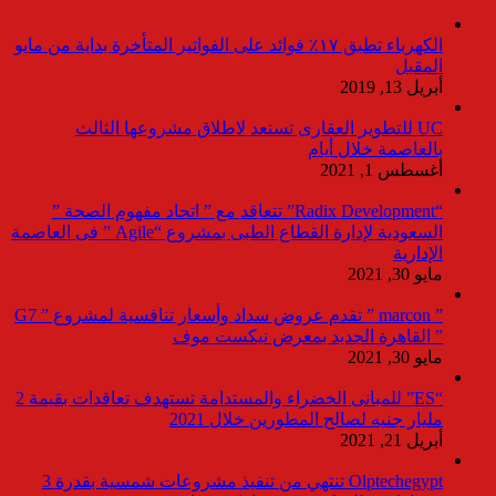
الكهرباء تطبق ١٧٪ فوائد على الفواتير المتأخرة بداية من مايو
المقبل
أبريل 13, 2019
UC للتطوير العقارى تستعد لاطلاق مشروعها الثالث
بالعاصمة خلال أيام
أغسطس 1, 2021
“Radix Development” تتعاقد مع ” اتحاد مفهوم الصحة ”
السعودية لإدارة القطاع الطبى بمشروع “Agile ” فى العاصمة
الإدارية
مايو 30, 2021
” marcon ” تقدم عروض سداد وأسعار تنافسية لمشروع ” G7
” القاهرة الجديد بمعرض نيكست موف
مايو 30, 2021
“ES” للمبانى الخضراء والمستدامة تستهدف تعاقدات بقيمة 2
مليار جنيه لصالح المطورين خلال 2021
أبريل 21, 2021
Olptechegypt تنتهي من تنفيذ مشروعات شمسية بقدرة 3