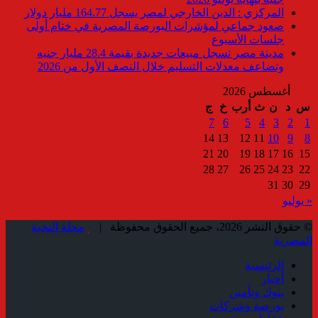
المركزي : الدين الخارجي لمصر يسجل 164.77 مليار دولار
صعود جماعي لمؤشرات البورصة المصرية في ختام أولى
جلسات الأسبوع
مدينة مصر تسجل مبيعات جديدة بقيمة 28.4 مليار جنيه
وتضاعف معدلات التسليم خلال النصف الأول من 2026
أغسطس 2026
س
د
ن
ث
أرب
خ
ج
7
6
5
4
3
2
1
14
13
12
11
10
9
8
21
20
19
18
17
16
15
28
27
26
25
24
23
22
31
30
29
« يوليو
© حقوق النشر 2026، جميع الحقوق محفوظة |
مجلة النخبة
المصرية
الرئيسية
أخبار
بنوك وتأمين
بورصة وشركات