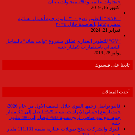
جيجاوات عالميا و 280 ميجاوات ببنبان
أكتوبر 16, 2019
” SAK ” للتطوير تضخ ٣٠٠ مليون جنيه أعمال انشائية
لمشروعاتها بالعاصمة خلال ٢٠٢٤
فبراير 21, 2024
“GV” للتطوير العقاري تطلق مشروع “وايت ساند” بالساحل
الشمالي باستثمارات 9مليار جنيه
يوليو 28, 2019
تابعنا على فيسبوك
أحدث المقالات
ڤاليو تواصل زخمها القوي خلال النصف الأول من عام 2026،
حيث ارتفع إجمالي الإيرادات بنسبة 29% لتصل إلى 3.2 مليار
جنيه، مع نمو صافي الربح بنسبة 43% ليصل إلى 486 مليون
جنيه
البنوك والشركات تضخ تمويلات عقارية بقيمة 111.131 مليار
جنيه بنهاية يوليو 2026