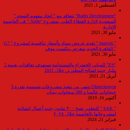
أغسطس 1, 2021
“Radix Development” تتعاقد مع ” اتحاد مفهوم الصحة ”
السعودية لإدارة القطاع الطبى بمشروع “Agile ” فى العاصمة
الإدارية
مايو 30, 2021
” marcon ” تقدم عروض سداد وأسعار تنافسية لمشروع ” G7
” القاهرة الجديد بمعرض نيكست موف
مايو 30, 2021
“ES” للمبانى الخضراء والمستدامة تستهدف تعاقدات بقيمة 2
مليار جنيه لصالح المطورين خلال 2021
أبريل 21, 2021
Olptechegypt تنتهي من تنفيذ مشروعات شمسية بقدرة 3
جيجاوات عالميا و 280 ميجاوات ببنبان
أكتوبر 16, 2019
” SAK ” للتطوير تضخ ٣٠٠ مليون جنيه أعمال انشائية
لمشروعاتها بالعاصمة خلال ٢٠٢٤
فبراير 21, 2024