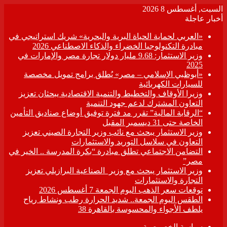
السبت, أغسطس 8 2026
أخبار عاجلة
«العربي لحماية الحياة البرية والبحرية» شريك استراتيجي في
مبادرة التكنولوجيا الخضراء والذكاء الاصطناعي 2026
وزير الاستثمار: 9.68 مليار دولار تجارة مصر والإمارات في
2025
«أبوظبي الإسلامي – مصر» يُطلق برامج تمويل مخصصة
للسيارات الكهربائية
وزيرا الأوقاف والتخطيط والتنمية الاقتصادية يبحثان تعزيز
التعاون المشترك لدعم جهود التنمية
“الرقابة المالية” تقرر مد فترة توفيق أوضاع صناديق التأمين
الخاصة حتى 31 ديسمبر المقبل
وزير الاستثمار يبحث مع نائب وزير التجارة الصيني تعزيز
التعاون في سلاسل التوريد والاستثمارات
التضامن الاجتماعي تطلق مبادرة “بكرة المدرسة .. الخير في
مصر”
وزير الاستثمار يبحث مع وزير الصناعية البرازيلي تعزيز
التجارة والاستثمارات
توقعات سعر الذهب اليوم الجمعة 7 أغسطس 2026
الطقس اليوم الجمعة.. شديد الحرارة رطب ونشاط رياح
يلطف الأجواء والمحسوسة بالقاهرة 38
سياسة الخصوصية