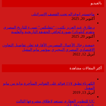
بالفيديو
ماجستير ابوغزاله تحت القصف الإسرائيلى
أكتوبر 20, 2025
د.طارق عبد العزيز يكتب : “نتفليكس” تسىء للتاريخ المصرى
وتقدم كيلوباترا بصورة تُجافي الحقيقة التاريخية والعلمية
أكتوبر 20, 2025
جمعية رجال الأعمال المصريين الأفارقة تعلن تفاصيل التعاون
الاقتصادي المصري النيجيري بمؤتمر مايو المقبل
أبريل 12, 2022
أكثر المقالات مشاهدة
الكهرباء تطبق ١٧٪ فوائد على الفواتير المتأخرة بداية من مايو
المقبل
أبريل 13, 2019
UC للتطوير العقارى تستعد لاطلاق مشروعها الثالث
بالعاصمة خلال أيام