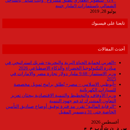
“GV” للتطوير العقاري تطلق مشروع “وايت ساند” بالساحل
الشمالي باستثمارات 9مليار جنيه
يوليو 28, 2019
تابعنا على فيسبوك
أحدث المقالات
«العربي لحماية الحياة البرية والبحرية» شريك استراتيجي في
مبادرة التكنولوجيا الخضراء والذكاء الاصطناعي 2026
وزير الاستثمار: 9.68 مليار دولار تجارة مصر والإمارات في
2025
«أبوظبي الإسلامي – مصر» يُطلق برامج تمويل مخصصة
للسيارات الكهربائية
وزيرا الأوقاف والتخطيط والتنمية الاقتصادية يبحثان تعزيز
التعاون المشترك لدعم جهود التنمية
“الرقابة المالية” تقرر مد فترة توفيق أوضاع صناديق التأمين
الخاصة حتى 31 ديسمبر المقبل
أغسطس 2026
س
د
ن
ث
أرب
خ
ج