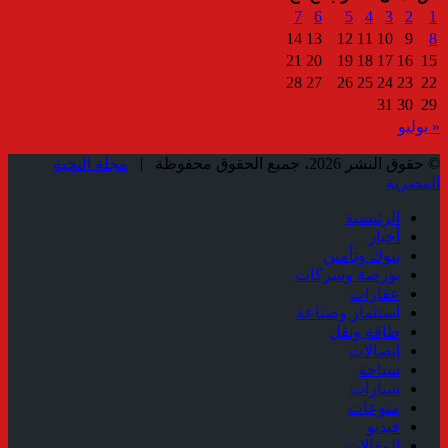
7
6
5
4
3
2
1
14
13
12
11
10
9
8
21
20
19
18
17
16
15
28
27
26
25
24
23
22
31
30
29
« يوليو
© حقوق النشر 2026، جميع الحقوق محفوظة |
مجلة النخبة
المصرية
الرئيسية
أخبار
بنوك وتأمين
بورصة وشركات
عقارات
استثمار وصناعة
طاقة ونقل
إتصالات
سياحة
سيارات
منوعات
فيديو
المقالات